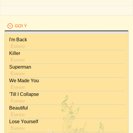
GỢI Ý
I'm Back
Eminem
Killer
Eminem
Superman
Eminem
We Made You
Eminem
'till I Collapse
Eminem
Beautiful
Eminem
Lose Yourself
Eminem