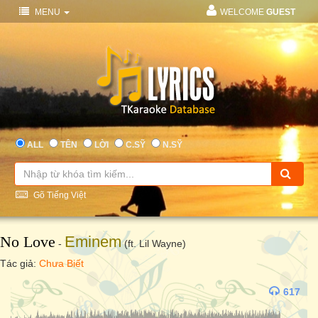
MENU
WELCOME
GUEST
ALL
TÊN
LỜI
C.SỸ
N.SỸ
Gõ Tiếng Việt
No Love
Eminem
-
(ft. Lil Wayne)
Tác giả:
Chưa Biết
617