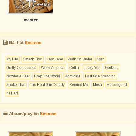
master
Bài hát
Eminem
My Life
Smack That
Fast Lane
Walk On Water
Stan
Guilty Conscience
White America
Coffin
Lucky You
Godzilla
Nowhere Fast
Drop The World
Homicide
Last One Standing
Shake That
The Real Slim Shady
Remind Me
Mosh
Mockingbird
If I Had
Album/playlist
Eminem