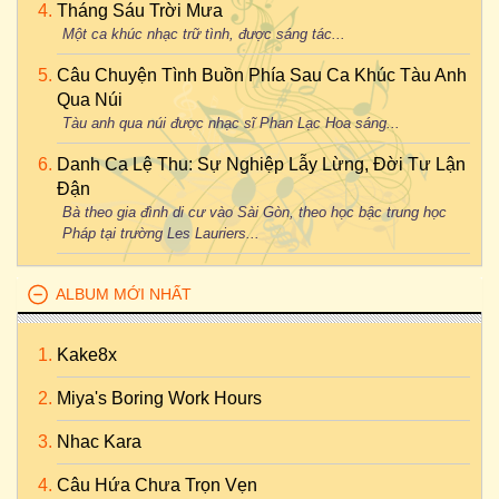
Tháng Sáu Trời Mưa
Một ca khúc nhạc trữ tình, được sáng tác...
Câu Chuyện Tình Buồn Phía Sau Ca Khúc Tàu Anh
Qua Núi
Tàu anh qua núi được nhạc sĩ Phan Lạc Hoa sáng...
Danh Ca Lệ Thu: Sự Nghiệp Lẫy Lừng, Đời Tư Lận
Đận
Bà theo gia đình di cư vào Sài Gòn, theo học bậc trung học
Pháp tại trường Les Lauriers...
ALBUM MỚI NHẤT
Kake8x
Miya's Boring Work Hours
Nhac Kara
Câu Hứa Chưa Trọn Vẹn