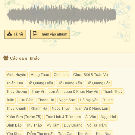
Tải về
Thêm vào album
Các ca sĩ khác
Minh Huyền
Hồng Thảo
Chế Linh
Chưa Biết & Tuấn Vũ
Thiên Kim
Hồ Quang Hiếu
Hồ Hoàng Yến
Hồ Quang Lộc
Thùy Dương
Thúy Vi
Lưu Ánh Loan & Khưu Huy Vũ
Thanh Thuý
Julie
Lưu Bích
Thanh Hà
Ngọc Sơn
Hà Nguyên
Ý Lan
Thúy Khanh
Khánh Hà
Ngọc Thuý
Tuấn Vũ & Ngọc Lan
Xuân Sơn (Trước 75)
Trúc Linh & Trúc Lam
Ái Vân
Ngọc Hải
Đình Bảo
Thu Thảo
Mỹ Tâm
Duy Quang
Võ Hạ Trâm
Yến Khoa
Diễm Thu (mp3)
Trần Cao
Kim Anh
Kiều Nga