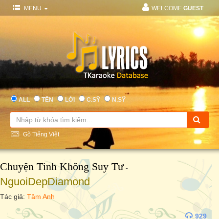
MENU
WELCOME
GUEST
ALL
TÊN
LỜI
C.SỸ
N.SỸ
Gõ Tiếng Việt
Chuyện Tình Không Suy Tư
-
NguoiDepDiamond
Tác giả:
Tâm Anh
929