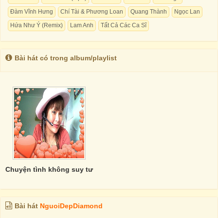
Đàm Vĩnh Hưng
Chí Tài & Phương Loan
Quang Thành
Ngọc Lan
Hứa Như Ý (Remix)
Lam Anh
Tất Cả Các Ca Sĩ
Bài hát có trong album/playlist
Chuyện tình không suy tư
Bài hát
NguoiDepDiamond