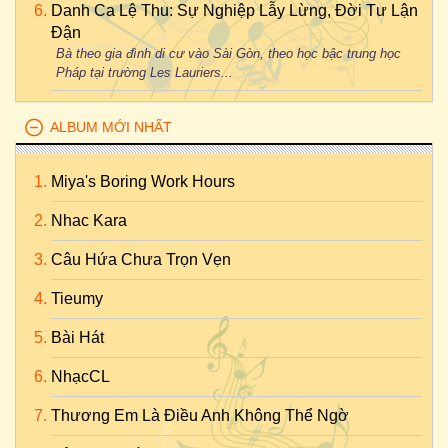
Danh Ca Lệ Thu: Sự Nghiệp Lẫy Lừng, Đời Tư Lận
Đận
Bà theo gia đình di cư vào Sài Gòn, theo học bậc trung học
Pháp tại trường Les Lauriers...
ALBUM MỚI NHẤT
Miya's Boring Work Hours
Nhac Kara
Câu Hứa Chưa Trọn Vẹn
Tieumy
Bài Hát
NhạcCL
Thương Em Là Điều Anh Không Thể Ngờ