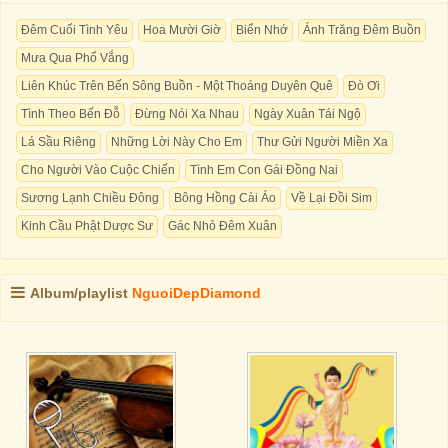
Đêm Cuối Tình Yêu
Hoa Mười Giờ
Biển Nhớ
Ánh Trăng Đêm Buồn
Mưa Qua Phố Vắng
Liên Khúc Trên Bến Sông Buồn - Một Thoáng Duyên Quê
Đò Ơi
Tình Theo Bến Đỗ
Đừng Nói Xa Nhau
Ngày Xuân Tái Ngộ
Lá Sầu Riêng
Những Lời Này Cho Em
Thư Gửi Người Miền Xa
Cho Người Vào Cuộc Chiến
Tình Em Con Gái Đồng Nai
Sương Lạnh Chiều Đông
Bông Hồng Cài Áo
Về Lại Đồi Sim
Kinh Cầu Phật Dược Sư
Gác Nhỏ Đêm Xuân
Album/playlist
NguoiDepDiamond