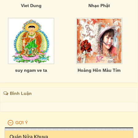
Viet Dung
Nhạc Phật
suy ngam ve ta
Hoàng Hôn Màu Tím
Bình Luận
GỢI Ý
Quán Nửa Khuya