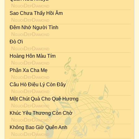
NguoiDepDiamond
Sao Chưa Thấy Hồi Âm
NguoiDepDiamond
Đêm Nhớ Người Tình
NguoiDepDiamond
Đò Ơi
NguoiDepDiamond
Hoàng Hôn Màu Tím
NguoiDepDiamond
Phận Xa Cha Mẹ
NguoiDepDiamond
Câu Hò Điệu Lý Còn Đây
NguoiDepDiamond
Một Chút Quà Cho Quê Hương
NguoiDepDiamond
Khúc Yêu Thương Còn Chờ
NguoiDepDiamond
Không Bao Giờ Quên Anh
NguoiDepDiamond