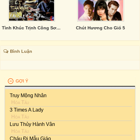
Tình Khúc Trịnh Công Sơn Vol.3
Chút Hương Cho Gió 5
Bình Luận
GỢI Ý
Truy Mộng Nhân
Hòa Tấu
3 Times A Lady
Hòa Tấu
Lưu Thủy Hành Vân
Hòa Tấu
Cháu Đi Mẫu Giáo