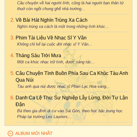
Câu chuyện về hai người lính, cũng là hai người bạn thân từ
thuở còn ngồi chung ghế nhà trường...
Về Bài Hát Nghìn Trùng Xa Cách
Nghìn trùng xa cách là một trong những tình khúc...
Phim Tài Liệu Về Nhạc Sĩ Y Vân
Không chỉ kể lại cuộc đời nhạc sĩ Y Vân...
Tháng Sáu Trời Mưa
Một ca khúc nhạc trữ tình, được sáng tác...
Câu Chuyện Tình Buồn Phía Sau Ca Khúc Tàu Anh
Qua Núi
Tàu anh qua núi được nhạc sĩ Phan Lạc Hoa sáng...
Danh Ca Lệ Thu: Sự Nghiệp Lẫy Lừng, Đời Tư Lận
Đận
Bà theo gia đình di cư vào Sài Gòn, theo học bậc trung học
Pháp tại trường Les Lauriers...
ALBUM MỚI NHẤT