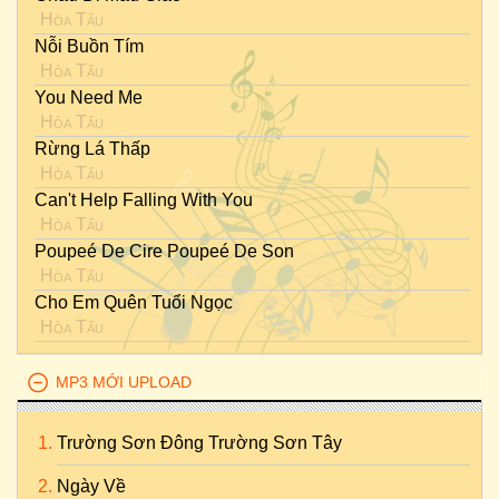
Hòa Tấu
Nỗi Buồn Tím
Hòa Tấu
You Need Me
Hòa Tấu
Rừng Lá Thấp
Hòa Tấu
Can't Help Falling With You
Hòa Tấu
Poupeé De Cire Poupeé De Son
Hòa Tấu
Cho Em Quên Tuổi Ngọc
Hòa Tấu
MP3 MỚI UPLOAD
Trường Sơn Đông Trường Sơn Tây
Ngày Về