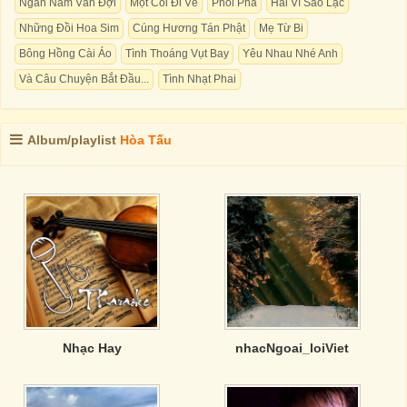
Ngàn Năm Vẫn Đợi
Một Cõi Đi Về
Phôi Pha
Hai Vì Sao Lạc
Những Đồi Hoa Sim
Cúng Hương Tán Phật
Mẹ Từ Bi
Bông Hồng Cài Áo
Tình Thoáng Vụt Bay
Yêu Nhau Nhé Anh
Và Câu Chuyện Bắt Đầu...
Tình Nhạt Phai
Album/playlist
Hòa Tấu
Nhạc Hay
nhacNgoai_loiViet