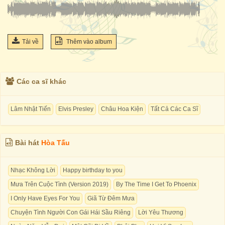
Tải về
Thêm vào album
Các ca sĩ khác
Lâm Nhật Tiến
Elvis Presley
Châu Hoa Kiện
Tất Cả Các Ca Sĩ
Bài hát
Hòa Tấu
Nhạc Không Lời
Happy birthday to you
Mưa Trên Cuộc Tình (Version 2019)
By The Time I Get To Phoenix
I Only Have Eyes For You
Giã Từ Đêm Mưa
Chuyện Tình Người Con Gái Hái Sầu Riêng
Lời Yêu Thương