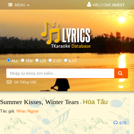
MENU
WELCOME
GUEST
ALL
TÊN
LỜI
C.SỸ
N.SỸ
Gõ Tiếng Việt
Summer Kisses, Winter Tears
Hòa Tấu
-
Tác giả:
Nhạc Ngoại
670