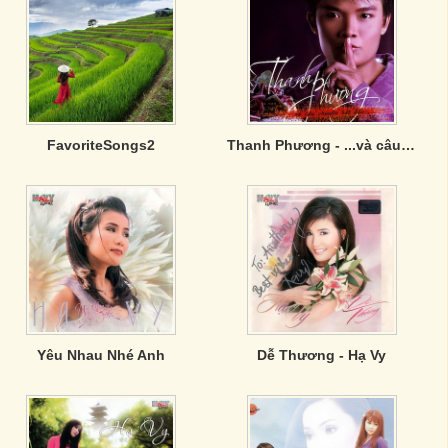
FavoriteSongs2
Thanh Phương - ...và câu chuyện bắt đầu.
Yêu Nhau Nhé Anh
Dễ Thương - Hạ Vy