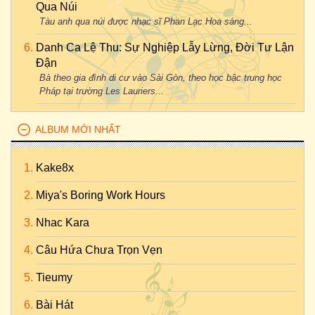
Qua Núi
Tàu anh qua núi được nhạc sĩ Phan Lạc Hoa sáng...
Danh Ca Lệ Thu: Sự Nghiệp Lẫy Lừng, Đời Tư Lận
Đận
Bà theo gia đình di cư vào Sài Gòn, theo học bậc trung học
Pháp tại trường Les Lauriers...
ALBUM MỚI NHẤT
Kake8x
Miya's Boring Work Hours
Nhac Kara
Câu Hứa Chưa Trọn Vẹn
Tieumy
Bài Hát