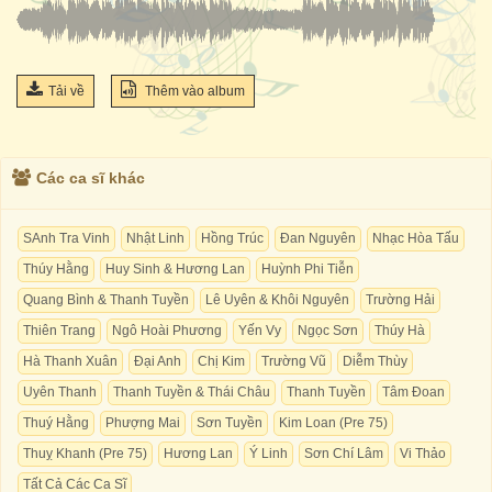
Tải về
Thêm vào album
Các ca sĩ khác
SAnh Tra Vinh
Nhật Linh
Hồng Trúc
Đan Nguyên
Nhạc Hòa Tấu
Thúy Hằng
Huy Sinh & Hương Lan
Huỳnh Phi Tiễn
Quang Bình & Thanh Tuyền
Lê Uyên & Khôi Nguyên
Trường Hải
Thiên Trang
Ngô Hoài Phương
Yến Vy
Ngọc Sơn
Thúy Hà
Hà Thanh Xuân
Đại Anh
Chị Kim
Trường Vũ
Diễm Thùy
Uyên Thanh
Thanh Tuyền & Thái Châu
Thanh Tuyền
Tâm Đoan
Thuý Hằng
Phượng Mai
Sơn Tuyền
Kim Loan (Pre 75)
Thuỵ Khanh (Pre 75)
Hương Lan
Ý Linh
Sơn Chí Lâm
Vi Thảo
Tất Cả Các Ca Sĩ