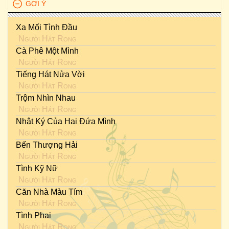
GỢI Ý
Xa Mối Tình Đầu
Người Hát Rong
Cà Phê Một Mình
Người Hát Rong
Tiếng Hát Nửa Vời
Người Hát Rong
Trộm Nhìn Nhau
Người Hát Rong
Nhật Ký Của Hai Đứa Mình
Người Hát Rong
Bến Thượng Hải
Người Hát Rong
Tình Kỹ Nữ
Người Hát Rong
Căn Nhà Màu Tím
Người Hát Rong
Tình Phai
Người Hát Rong