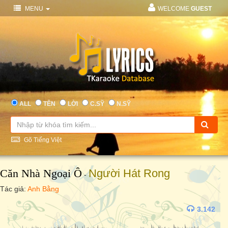
MENU
WELCOME
GUEST
ALL
TÊN
LỜI
C.SỸ
N.SỸ
Gõ Tiếng Việt
Căn Nhà Ngoại Ô
Người Hát Rong
-
Tác giả:
Anh Bằng
3.142