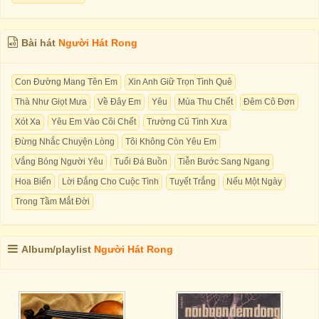
Bài hát
Người Hát Rong
Con Đường Mang Tên Em
Xin Anh Giữ Trọn Tình Quê
Thà Như Giọt Mưa
Về Đây Em
Yêu
Mùa Thu Chết
Đêm Cô Đơn
Xót Xa
Yêu Em Vào Cõi Chết
Trường Cũ Tình Xưa
Đừng Nhắc Chuyện Lòng
Tôi Không Còn Yêu Em
Vắng Bóng Người Yêu
Tuổi Đá Buồn
Tiễn Bước Sang Ngang
Hoa Biển
Lời Đắng Cho Cuộc Tình
Tuyết Trắng
Nếu Một Ngày
Trong Tầm Mắt Đời
Album/playlist
Người Hát Rong