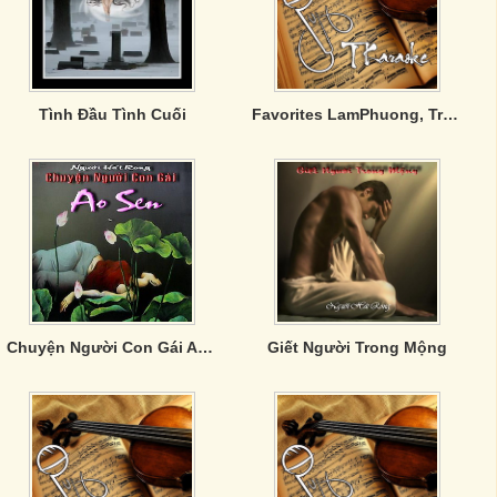
Tình Đầu Tình Cuối
Favorites LamPhuong, TrucHo n Others
Chuyện Người Con Gái Ao Sen
Giết Người Trong Mộng