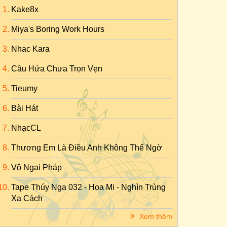
Kake8x
Miya's Boring Work Hours
Nhac Kara
Câu Hứa Chưa Trọn Vẹn
Tieumy
Bài Hát
NhạcCL
Thương Em Là Điều Anh Không Thể Ngờ
Vô Ngại Pháp
Tape Thúy Nga 032 - Họa Mi - Nghìn Trùng
Xa Cách
Xem thêm