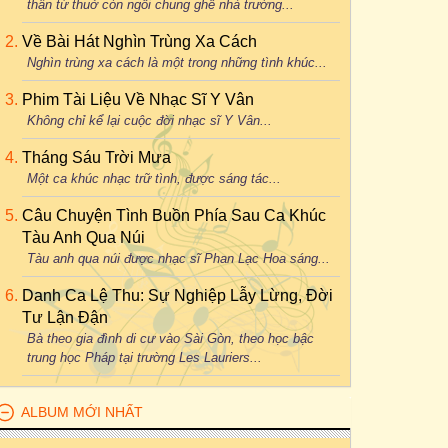
thân từ thuở còn ngồi chung ghế nhà trường...
Về Bài Hát Nghìn Trùng Xa Cách
Nghìn trùng xa cách là một trong những tình khúc...
Phim Tài Liệu Về Nhạc Sĩ Y Vân
Không chỉ kể lại cuộc đời nhạc sĩ Y Vân...
Tháng Sáu Trời Mưa
Một ca khúc nhạc trữ tình, được sáng tác...
Câu Chuyện Tình Buồn Phía Sau Ca Khúc
Tàu Anh Qua Núi
Tàu anh qua núi được nhạc sĩ Phan Lạc Hoa sáng...
Danh Ca Lệ Thu: Sự Nghiệp Lẫy Lừng, Đời
Tư Lận Đận
Bà theo gia đình di cư vào Sài Gòn, theo học bậc
trung học Pháp tại trường Les Lauriers...
ALBUM MỚI NHẤT