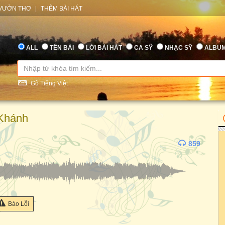
VƯỜN THƠ
|
THÊM BÀI HÁT
ALL
TÊN BÀI
LỜI BÀI HÁT
CA SỸ
NHẠC SỸ
ALBU
Gõ Tiếng Việt
Khánh
859
Báo Lỗi