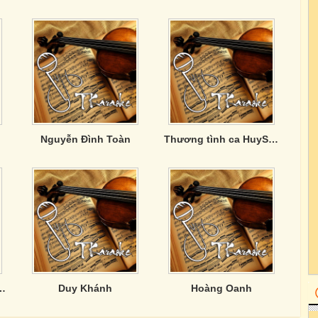
Nguyễn Đình Toàn
Thương tình ca HuySony
sĩ Quỳnh Giao
Duy Khánh
Hoàng Oanh