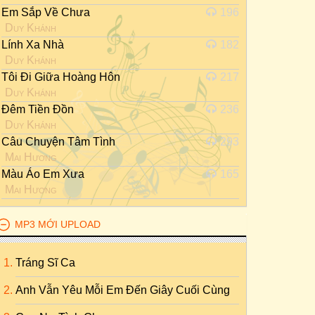
Em Sắp Về Chưa
196
Duy Khánh
Lính Xa Nhà
182
Duy Khánh
Tôi Đi Giữa Hoàng Hôn
217
Duy Khánh
Đêm Tiền Đồn
236
Duy Khánh
Câu Chuyện Tâm Tình
293
Mai Hương
Màu Áo Em Xưa
165
Mai Hương
MP3 MỚI UPLOAD
Tráng Sĩ Ca
Anh Vẫn Yêu Mỗi Em Đến Giây Cuối Cùng