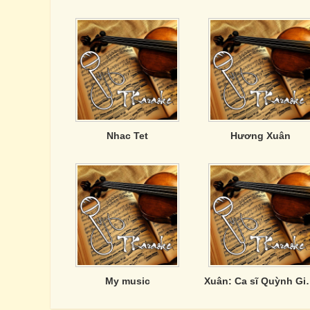
Nhac Tet
Hương Xuân
My music
Xuân: Ca 