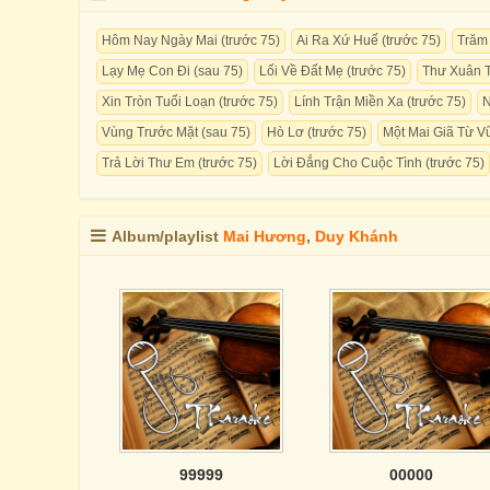
Hôm Nay Ngày Mai (trước 75)
Ai Ra Xứ Huế (trước 75)
Trăm
Lạy Mẹ Con Đi (sau 75)
Lối Về Đất Mẹ (trước 75)
Thư Xuân T
Xin Tròn Tuổi Loạn (trước 75)
Lính Trận Miền Xa (trước 75)
N
Vùng Trước Mặt (sau 75)
Hò Lơ (trước 75)
Một Mai Giã Từ Vũ
Trả Lời Thư Em (trước 75)
Lời Đắng Cho Cuộc Tình (trước 75)
Album/playlist
Mai Hương
,
Duy Khánh
99999
00000