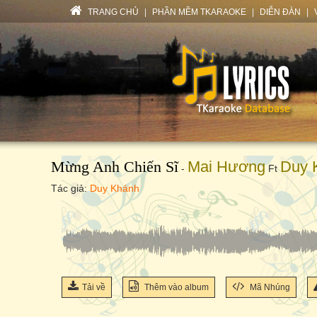
TRANG CHỦ
|
PHẦN MỀM TKARAOKE
|
DIỄN ĐÀN
|
Mừng Anh Chiến Sĩ
Mai Hương
Duy 
-
Ft
Tác giả:
Duy Khánh
Tải về
Thêm vào album
Mã Nhúng