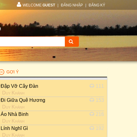
WELCOME
GUEST
|
ĐĂNG NHẬP
|
ĐĂNG KÝ
M
GỢI Ý
Đập Vỡ Cây Đàn
111
Duy Khánh
Đi Giữa Quê Hương
153
Duy Khánh
Áo Nhà Binh
216
Duy Khánh
Lính Nghĩ Gì
192
Duy Khánh