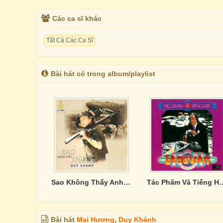
Các ca sĩ khác
Tất Cả Các Ca Sĩ
Bài hát có trong album/playlist
Sao Không Thấy Anh Về - CD2
Tác Phẩm Và Tiếng
Bài hát
Mai Hương
,
Duy Khánh