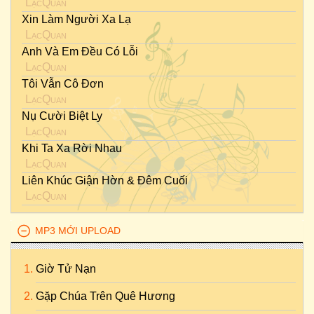
LạcQuan
Xin Làm Người Xa Lạ
LạcQuan
Anh Và Em Đều Có Lỗi
LạcQuan
Tôi Vẫn Cô Đơn
LạcQuan
Nụ Cười Biệt Ly
LạcQuan
Khi Ta Xa Rời Nhau
LạcQuan
Liên Khúc Giận Hờn & Đêm Cuối
LạcQuan
MP3 MỚI UPLOAD
Giờ Tử Nạn
Gặp Chúa Trên Quê Hương