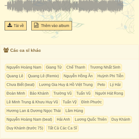
Tải về
Thêm vào album
Các ca sĩ khác
Nguyến Hoàng Nam
Giang Tử
Chế Thanh
Trương Nhất Sinh
Quang Lê
Quang Lê (Remix)
Nguyễn Hồng Ân
Huỳnh Phi Tiễn
Chưa Biết (beat)
Lương Gia Huy & Hồ Việt Trung
Peto
Lý Hải
Đoàn Minh
Bảo Khánh
Trường Vũ
Tuấn Vũ
Người Hát Rong
Lê Minh Trung & Khưu Huy Vũ
Tuấn Vỹ
Đình Phước
Hương Lan & Dương Ngọc Thái
Lâm Hùng
Nguyễn Hoàng Nam (beat)
Hải Anh
Lương Quốc Thiên
Duy Khánh
Duy Khánh (trước 75)
Tất Cả Các Ca Sĩ