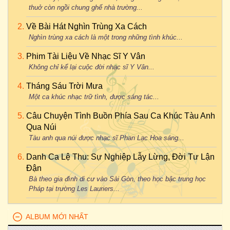
thuở còn ngồi chung ghế nhà trường...
Về Bài Hát Nghìn Trùng Xa Cách
Nghìn trùng xa cách là một trong những tình khúc...
Phim Tài Liệu Về Nhạc Sĩ Y Vân
Không chỉ kể lại cuộc đời nhạc sĩ Y Vân...
Tháng Sáu Trời Mưa
Một ca khúc nhạc trữ tình, được sáng tác...
Câu Chuyện Tình Buồn Phía Sau Ca Khúc Tàu Anh
Qua Núi
Tàu anh qua núi được nhạc sĩ Phan Lạc Hoa sáng...
Danh Ca Lệ Thu: Sự Nghiệp Lẫy Lừng, Đời Tư Lận
Đận
Bà theo gia đình di cư vào Sài Gòn, theo học bậc trung học
Pháp tại trường Les Lauriers...
ALBUM MỚI NHẤT