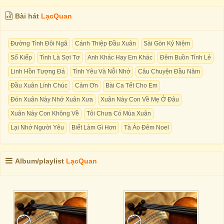
Bài hát
LạcQuan
Đường Tình Đôi Ngã
Cánh Thiệp Đầu Xuân
Sài Gòn Kỷ Niệm
Số Kiếp
Tình Là Sợi Tơ
Anh Khác Hay Em Khác
Đêm Buồn Tỉnh Lẻ
Linh Hồn Tượng Đá
Tình Yêu Và Nỗi Nhớ
Câu Chuyện Đầu Năm
Đầu Xuân Lính Chúc
Cảm Ơn
Bài Ca Tết Cho Em
Đón Xuân Này Nhớ Xuân Xưa
Xuân Này Con Về Mẹ Ở Đâu
Xuân Này Con Không Về
Tôi Chưa Có Mùa Xuân
Lại Nhớ Người Yêu
Biết Làm Gì Hơn
Tà Áo Đêm Noel
Album/playlist
LạcQuan