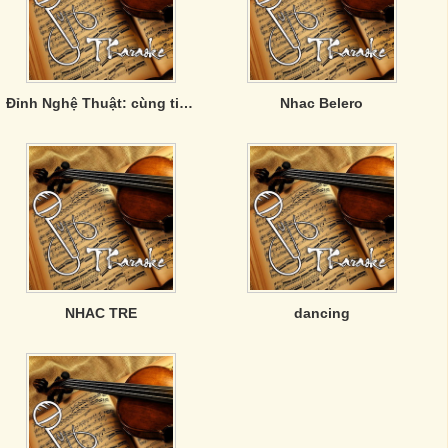
Đỉnh Nghệ Thuật: cùng tiêu điểm - khác góc tới.
Nhac Belero
NHAC TRE
dancing