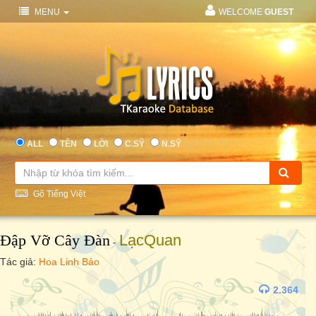
MENU
WELCOME
GUEST
ALL
TÊN
LỜI
C.SỸ
N.SỸ
Gõ Tiếng Việt
Đập Vỡ Cây Đàn
LạcQuan
-
Tác giả:
Hoa Linh Bảo
2.364