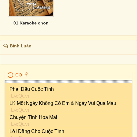
01 Karaoke chon
Bình Luận
GỢI Ý
Phai Dấu Cuộc Tình
LạcQuan
LK Một Ngày Không Có Em & Ngày Vui Qua Mau
LạcQuan
Chuyện Tình Hoa Mai
LạcQuan
Lời Đắng Cho Cuộc Tình