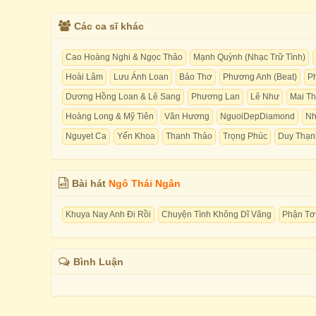
Các ca sĩ khác
Cao Hoàng Nghi & Ngọc Thảo
Mạnh Quỳnh (Nhạc Trữ Tình)
Hoài Lâm
Lưu Ánh Loan
Bảo Thơ
Phương Anh (Beat)
P
Dương Hồng Loan & Lê Sang
Phương Lan
Lê Như
Mai T
Hoàng Long & Mỹ Tiên
Văn Hương
NguoiDepDiamond
Nh
Nguyet Ca
Yến Khoa
Thanh Thảo
Trọng Phúc
Duy Thạn
Bài hát
Ngô Thái Ngân
Khuya Nay Anh Đi Rồi
Chuyện Tình Không Dĩ Vãng
Phận Tơ
Bình Luận