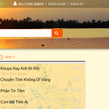
WELCOME
GUEST
|
ĐĂNG NHẬP
|
ĐĂNG KÝ
M
GỢI Ý
Khuya Nay Anh Đi Rồi
679
Ngô Thái Ngân
Chuyện Tình Không Dĩ Vãng
867
Ngô Thái Ngân
Phận Tơ Tằm
880
Ngô Thái Ngân
Cơn Mê Tình Ái
Ngô Thái Ngân
1.028