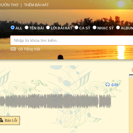
VƯỜN THƠ
|
THÊM BÀI HÁT
ALL
TÊN BÀI
LỜI BÀI HÁT
CA SỸ
NHẠC SỸ
ALBU
Gõ Tiếng Việt
649
Báo Lỗi