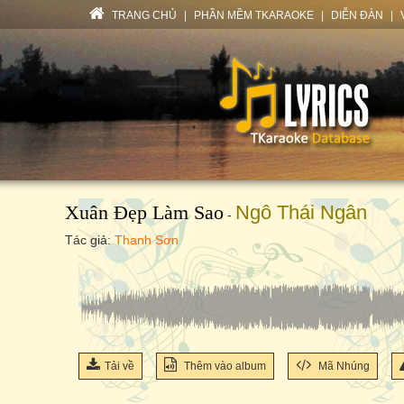
TRANG CHỦ
|
PHẦN MỀM TKARAOKE
|
DIỄN ĐÀN
|
Xuân Đẹp Làm Sao
Ngô Thái Ngân
-
Tác giả:
Thanh Sơn
Tải về
Thêm vào album
Mã Nhúng