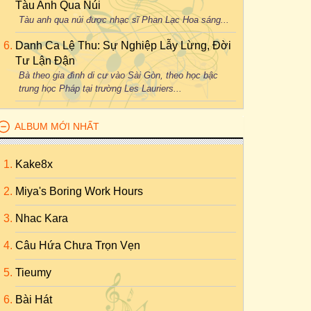
Tàu Anh Qua Núi
Tàu anh qua núi được nhạc sĩ Phan Lạc Hoa sáng...
Danh Ca Lệ Thu: Sự Nghiệp Lẫy Lừng, Đời
Tư Lận Đận
Bà theo gia đình di cư vào Sài Gòn, theo học bậc
trung học Pháp tại trường Les Lauriers...
ALBUM MỚI NHẤT
Kake8x
Miya's Boring Work Hours
Nhac Kara
Câu Hứa Chưa Trọn Vẹn
Tieumy
Bài Hát