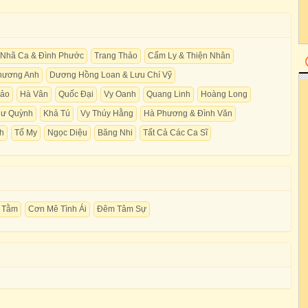
Nhã Ca & Đình Phước
Trang Thảo
Cẩm Ly & Thiện Nhân
hương Anh
Dương Hồng Loan & Lưu Chí Vỹ
hảo
Hà Vân
Quốc Đại
Vy Oanh
Quang Linh
Hoàng Long
ư Quỳnh
Khả Tú
Vy Thúy Hằng
Hà Phương & Đình Văn
h
Tố My
Ngọc Diệu
Băng Nhi
Tất Cả Các Ca Sĩ
 Tằm
Cơn Mê Tình Ái
Đêm Tâm Sự