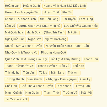
Hoàng Lan
Hoàng Oanh
Hoàng Vĩnh Nam & Lý Diệu Linh
Hương Lan & Nguyễn Tâm
Huỳnh Thật
Khả Tú
Khánh Di & Khánh Bình
Kim Tiểu Long
Kim Tuyến
Lâm Hùng
Lâm Vũ
Lương Gia Huy & Quan Vinh Hà
Lưu Chí Vỹ & Quang Hiếu
Mai Quốc huy
Mạnh Quỳnh (Nhạc Trữ Tình)
Mỹ Liên
Ngô Quốc Linh
Ngọc Sơn
Người Hát Rong
Nguyễn Sơn & Thanh Tuyền
Nguyễn Thiên Kim & Thanh Tuấn
Như Quỳnh & Trường Vũ
Phương Hồng Quế
Quan Vịnh Hà & Lương Gia Huy
Tấn Lợi & Thùy Dương
Thanh Thu
Thanh Thúy (trước 75)
Thanh Tuyền & Tuấn Vũ
Thế Sơn
Thichduthu
Tiến Vinh
Tố My
Trần Sang
Trúc Anh
Trường Thanh
Vân Khánh
Y Phụng & Đan Nguyên
Cẩm Ly
Chế Linh
Chế Linh & Thanh Tuyền
Duy Khánh
Hương Lan
Mạnh Quỳnh
Như Quỳnh
Thanh Thúy
Trường Vũ
Tuấn Vũ
Tất Cả Các Ca Sĩ