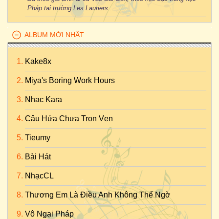
Pháp tại trường Les Lauriers...
ALBUM MỚI NHẤT
Kake8x
Miya's Boring Work Hours
Nhac Kara
Câu Hứa Chưa Trọn Vẹn
Tieumy
Bài Hát
NhạcCL
Thương Em Là Điều Anh Không Thể Ngờ
Vô Ngại Pháp