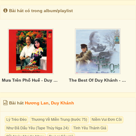
Bài hát có trong album/playlist
Mưa Trên Phố Huế - Duy Khánh; Hương Lan
The Best Of Duy Khánh - Xin Anh Giữ Trọn Tình Quê CD1
Bài hát
Hương Lan
,
Duy Khánh
Lý Trèo Đèo
Thương Về Miền Trung (trước 75)
Niềm Vui Đơn Côi
Như Đã Dấu Yêu (Tape Thúy Nga 24)
Tình Yêu Thánh Giá