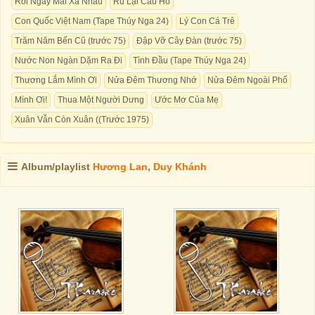
Rồi Ngày Mai Xa Nhau
Ru Lại Câu Hò
Con Quốc Việt Nam (Tape Thúy Nga 24)
Lý Con Cá Trê
Trăm Năm Bến Cũ (trước 75)
Đập Vỡ Cây Đàn (trước 75)
Nước Non Ngàn Dặm Ra Đi
Tình Đầu (Tape Thúy Nga 24)
Thương Lắm Mình Ơi
Nửa Đêm Thương Nhớ
Nửa Đêm Ngoài Phố
Mình Ơi!
Thua Một Người Dưng
Ước Mơ Của Mẹ
Xuân Vẫn Còn Xuân ((Trước 1975)
Album/playlist
Hương Lan
,
Duy Khánh