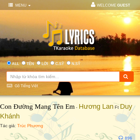
MENU
WELCOME
GUEST
ALL
TÊN
LỜI
C.SỸ
N.SỸ
Gõ Tiếng Việt
Con Đường Mang Tên Em
Hương Lan
Duy
-
Ft
Khánh
Tác giả:
Trúc Phương
896