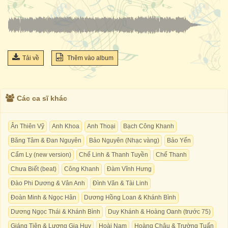
Tải về
Thêm vào album
Các ca sĩ khác
Ân Thiên Vỹ
Anh Khoa
Anh Thoại
Bạch Công Khanh
Băng Tâm & Đan Nguyên
Bảo Nguyên (Nhạc vàng)
Bảo Yến
Cẩm Ly (new version)
Chế Linh & Thanh Tuyền
Chế Thanh
Chưa Biết (beat)
Công Khanh
Đàm Vĩnh Hưng
Đào Phi Dương & Vân Anh
Đình Văn & Tài Linh
Đoàn Minh & Ngọc Hân
Dương Hồng Loan & Khánh Bình
Dương Ngọc Thái & Khánh Bình
Duy Khánh & Hoàng Oanh (trước 75)
Giáng Tiên & Lương Gia Huy
Hoài Nam
Hoàng Châu & Trường Tuấn