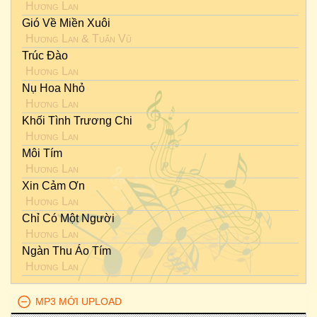
Hương Lan
Gió Về Miền Xuôi
Hương Lan
&
Tuấn Vũ
Trúc Đào
Hương Lan
Nụ Hoa Nhỏ
Hương Lan
Khối Tình Trương Chi
Hương Lan
Môi Tím
Hương Lan
Xin Cảm Ơn
Hương Lan
Chỉ Có Một Người
Hương Lan
Ngàn Thu Áo Tím
Hương Lan
MP3 MỚI UPLOAD