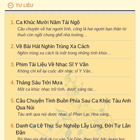
TƯ LIỆU
Ca Khúc Mười Năm Tái Ngộ
Câu chuyện về hai người lính, cũng là hai người bạn thân từ
thuở còn ngồi chung ghế nhà trường...
Về Bài Hát Nghìn Trùng Xa Cách
Nghìn trùng xa cách là một trong những tình khúc...
Phim Tài Liệu Về Nhạc Sĩ Y Vân
Không chỉ kể lại cuộc đời nhạc sĩ Y Vân...
Tháng Sáu Trời Mưa
Một ca khúc nhạc trữ tình, được sáng tác...
Câu Chuyện Tình Buồn Phía Sau Ca Khúc Tàu Anh
Qua Núi
Tàu anh qua núi được nhạc sĩ Phan Lạc Hoa sáng...
Danh Ca Lệ Thu: Sự Nghiệp Lẫy Lừng, Đời Tư Lận
Đận
Bà theo gia đình di cư vào Sài Gòn, theo học bậc trung học