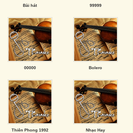
Bài hát
99999
00000
Bolero
Thiên Phong 1992
Nhạc Hay