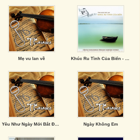
Mẹ vu lan về
Khúc Ru Tình Của Biển - Tình Khúc Đức An
Yêu Như Ngày Mới Bắt Đầu (Single)
Ngày Không Em