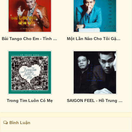
Bài Tango Cho Em - Tình Khúc Lam Phương
Một Lần Nào Cho Tôi Gặp Lại Em - Tình Khúc Vũ Thành An
Trong Tim Luôn Có Mẹ
SAIGON FEEL - Hồ Trung Dũng
Bình Luận