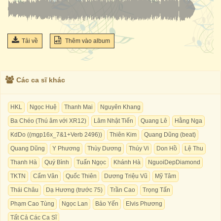
Tải về
Thêm vào album
Các ca sĩ khác
HKL
Ngọc Huệ
Thanh Mai
Nguyên Khang
Ba Chéo (Thú âm với XR12)
Lâm Nhật Tiến
Quang Lê
Hằng Nga
KdDo ((mgp16x_7&1+Verb 2496))
Thiên Kim
Quang Dũng (beat)
Quang Dũng
Y Phương
Thùy Dương
Thúy Vi
Don Hồ
Lệ Thu
Thanh Hà
Quý Bình
Tuấn Ngọc
Khánh Hà
NguoiDepDiamond
TKTN
Cẩm Vân
Quốc Thiên
Dương Triệu Vũ
Mỹ Tâm
Thái Châu
Dạ Hương (trước 75)
Trần Cao
Trọng Tấn
Phạm Cao Tùng
Ngọc Lan
Bảo Yến
Elvis Phương
Tất Cả Các Ca Sĩ