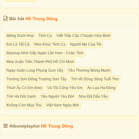
Bài hát
Hồ Trung Dũng
Mộng Dưới Hoa
Tình Ca
Viết Tiếp Câu Chuyện Hòa Bình
Em Là Tất Cả
Như Khúc Tình Ca
Người Mẹ Của Tôi
Mashup Nhớ Gấp Ngàn Lần Hơn - Chân Tình
Mùa Xuân Trên Thành Phố Hồ Chí Minh
Ngày Xuân Long Phụng Sum Vầy
Yêu Thương Mong Manh
Trường Sơn Đông Trường Sơn Tây
Trở Về Dòng Sông Tuổi Thơ
Thuở Ấy Có Em (live)
Và Tôi Cũng Yêu Em
Áo Lụa Hà Đông
Trời Hà Nội Xanh
Yêu Người Yêu Đời
Như Đã Dấu Yêu
Không Còn Mùa Thu
Việt Nam Ngày Mới
Album/playlist
Hồ Trung Dũng