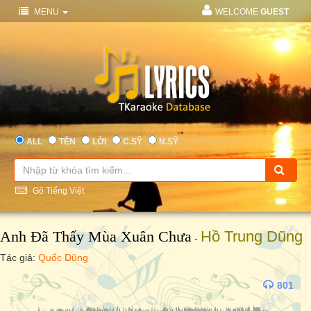
MENU
WELCOME
GUEST
ALL
TÊN
LỜI
C.SỸ
N.SỸ
Gõ Tiếng Việt
Anh Đã Thấy Mùa Xuân Chưa
Hồ Trung Dũng
-
Tác giả:
Quốc Dũng
801