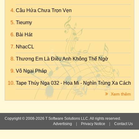
Câu Hứa Chưa Trọn Vẹn
Tieumy
Bài Hát
NhạcCL
Thương Em Là Điều Anh Không Thể Ngờ
Vô Ngại Pháp
Tape Thúy Nga 032 - Họa Mi - Nghìn Trùng Xa Cách
Xem thêm
Copyright © 2008-2026 T Software Solutions LLC. All rights reserved.
Advertising
|
Privacy Notice
|
Contact Us