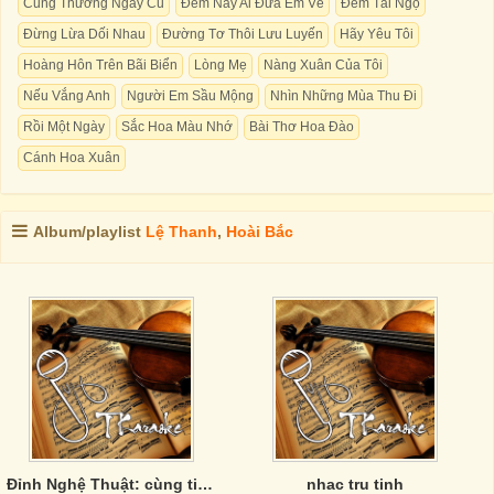
Cung Thương Ngày Cũ
Đêm Nay Ai Đưa Em Về
Đêm Tái Ngộ
Đừng Lừa Dối Nhau
Đường Tơ Thôi Lưu Luyến
Hãy Yêu Tôi
Hoàng Hôn Trên Bãi Biển
Lòng Mẹ
Nàng Xuân Của Tôi
Nếu Vắng Anh
Người Em Sầu Mộng
Nhìn Những Mùa Thu Đi
Rồi Một Ngày
Sắc Hoa Màu Nhớ
Bài Thơ Hoa Đào
Cánh Hoa Xuân
Album/playlist
Lệ Thanh
,
Hoài Bắc
Đỉnh Nghệ Thuật: cùng tiêu điểm - khác góc tới.
nhac tru tinh