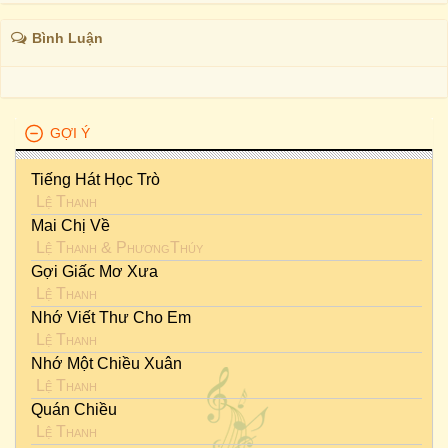
Bình Luận
GỢI Ý
Tiếng Hát Học Trò
Lệ Thanh
Mai Chị Về
Lệ Thanh
&
PhươngThúy
Gợi Giấc Mơ Xưa
Lệ Thanh
Nhớ Viết Thư Cho Em
Lệ Thanh
Nhớ Một Chiều Xuân
Lệ Thanh
Quán Chiều
Lệ Thanh