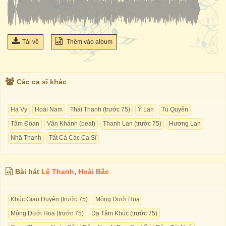
Tải về
Thêm vào album
Các ca sĩ khác
Hạ Vy
Hoài Nam
Thái Thanh (trước 75)
Ý Lan
Tú Quyên
Tâm Đoan
Vân Khánh (beat)
Thanh Lan (trước 75)
Hương Lan
Nhã Thanh
Tất Cả Các Ca Sĩ
Bài hát
Lệ Thanh
,
Hoài Bắc
Khúc Giao Duyên (trước 75)
Mộng Dưới Hoa
Mộng Dưới Hoa (trước 75)
Dạ Tâm Khúc (trước 75)