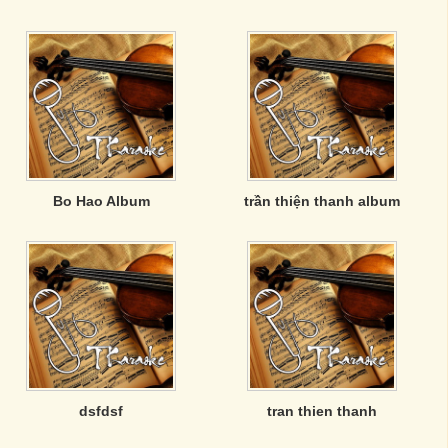
Bo Hao Album
trần thiện thanh album
dsfdsf
tran thien thanh