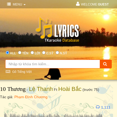
MENU
WELCOME
GUEST
ALL
TÊN
LỜI
C.SỸ
N.SỸ
Gõ Tiếng Việt
10 Thương
Lệ Thanh
Hoài Bắc
-
Ft
(trước 75)
Tác giả:
Phạm Đình Chương
1.111