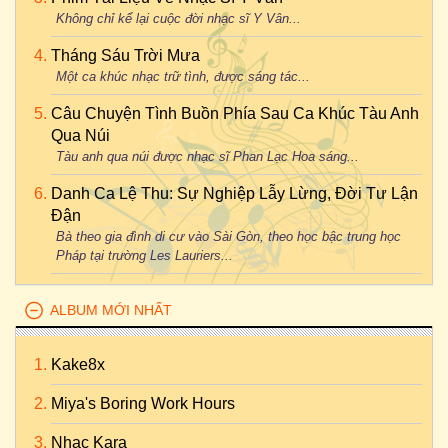
Không chỉ kể lại cuộc đời nhạc sĩ Y Vân...
Tháng Sáu Trời Mưa
Một ca khúc nhạc trữ tình, được sáng tác...
Câu Chuyện Tình Buồn Phía Sau Ca Khúc Tàu Anh
Qua Núi
Tàu anh qua núi được nhạc sĩ Phan Lạc Hoa sáng...
Danh Ca Lệ Thu: Sự Nghiệp Lẫy Lừng, Đời Tư Lận
Đận
Bà theo gia đình di cư vào Sài Gòn, theo học bậc trung học
Pháp tại trường Les Lauriers...
ALBUM MỚI NHẤT
Kake8x
Miya's Boring Work Hours
Nhac Kara