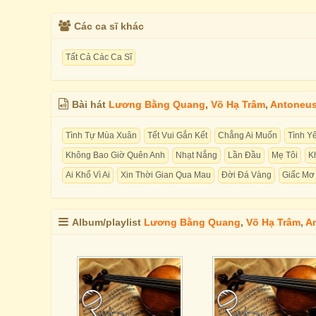
Các ca sĩ khác
Tất Cả Các Ca Sĩ
Bài hát
Lương Bằng Quang
,
Võ Hạ Trâm
,
Antoneu
Tình Tự Mùa Xuân
Tết Vui Gắn Kết
Chẳng Ai Muốn
Tình Y
Không Bao Giờ Quên Anh
Nhạt Nắng
Lần Đầu
Mẹ Tôi
K
Ai Khổ Vì Ai
Xin Thời Gian Qua Mau
Đời Đá Vàng
Giấc Mơ
Album/playlist
Lương Bằng Quang
,
Võ Hạ Trâm
,
A