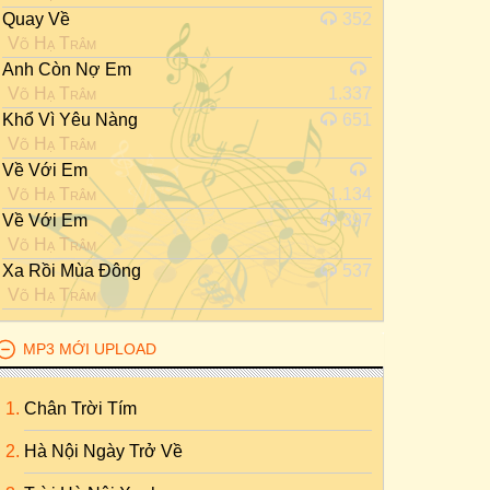
Quay Về
352
Võ Hạ Trâm
Anh Còn Nợ Em
Võ Hạ Trâm
1.337
Khổ Vì Yêu Nàng
651
Võ Hạ Trâm
Về Với Em
Võ Hạ Trâm
1.134
Về Với Em
397
Võ Hạ Trâm
Xa Rồi Mùa Đông
537
Võ Hạ Trâm
MP3 MỚI UPLOAD
Chân Trời Tím
Hà Nội Ngày Trở Về