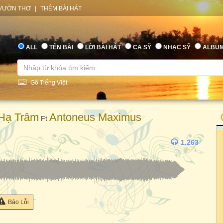
VƯỜN THƠ
|
THÊM BÀI HÁT
ALL
TÊN BÀI
LỜI BÀI HÁT
CA SỸ
NHẠC SỸ
ALBU
Gõ Tiếng Việt
Hạ Trâm
Antoneus Maximus
Ft
1.263
Báo Lỗi