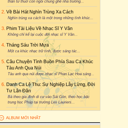
thân từ thuở còn ngồi chung ghế nhà trường...
Về Bài Hát Nghìn Trùng Xa Cách
Nghìn trùng xa cách là một trong những tình khúc...
Phim Tài Liệu Về Nhạc Sĩ Y Vân
Không chỉ kể lại cuộc đời nhạc sĩ Y Vân...
Tháng Sáu Trời Mưa
Một ca khúc nhạc trữ tình, được sáng tác...
Câu Chuyện Tình Buồn Phía Sau Ca Khúc
Tàu Anh Qua Núi
Tàu anh qua núi được nhạc sĩ Phan Lạc Hoa sáng...
Danh Ca Lệ Thu: Sự Nghiệp Lẫy Lừng, Đời
Tư Lận Đận
Bà theo gia đình di cư vào Sài Gòn, theo học bậc
trung học Pháp tại trường Les Lauriers...
ALBUM MỚI NHẤT