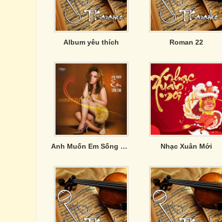
Album yêu thích
Roman 22
Anh Muốn Em Sống Sao (Thúy Nga CD 545)
Nhạc Xuân Mới