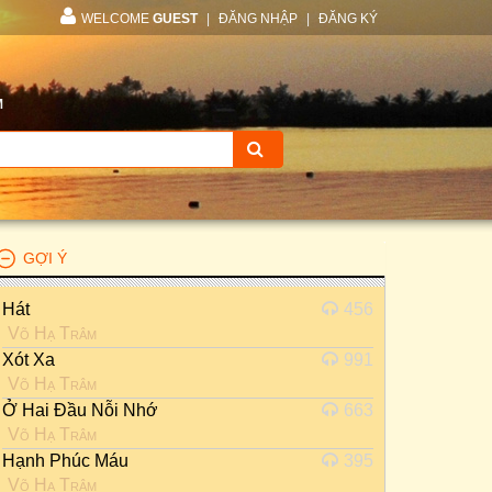
WELCOME
GUEST
|
ĐĂNG NHẬP
|
ĐĂNG KÝ
M
GỢI Ý
Hát
456
Võ Hạ Trâm
Xót Xa
991
Võ Hạ Trâm
Ở Hai Đầu Nỗi Nhớ
663
Võ Hạ Trâm
Hạnh Phúc Máu
395
Võ Hạ Trâm