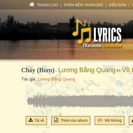
TRANG CHỦ
|
PHẦN MỀM TKARAOKE
|
DIỄN ĐÀN
|
Cháy (Burn)
Lương Bằng Quang
Võ 
-
Ft
Tác giả:
Lương Bằng Quang
Tải về
Thêm vào album
Mã Nhúng