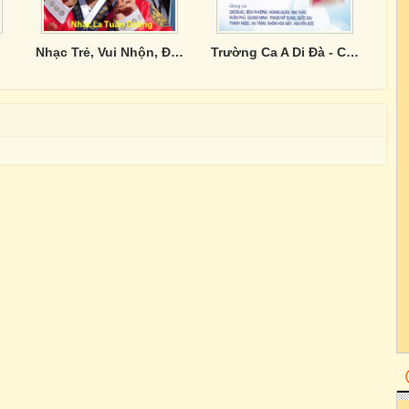
Nhạc Trẻ, Vui Nhộn, Đầy Sức Sống, Yêu Đời - Nhạc La Tuấn Dzũng
Trường Ca A Di Đà - Ca khúc La Tuấn Dzũng 6