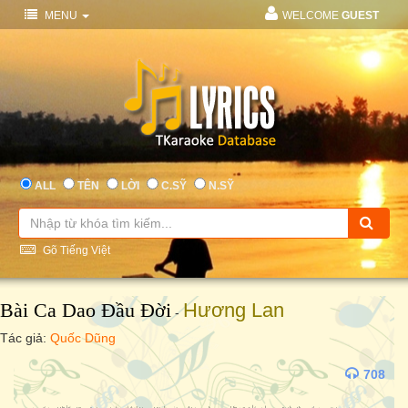
MENU
WELCOME
GUEST
ALL
TÊN
LỜI
C.SỸ
N.SỸ
Gõ Tiếng Việt
Bài Ca Dao Đầu Đời
Hương Lan
-
Tác giả:
Quốc Dũng
708