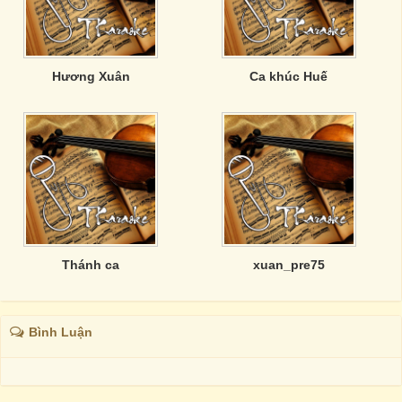
Hương Xuân
Ca khúc Huế
Thánh ca
xuan_pre75
Bình Luận