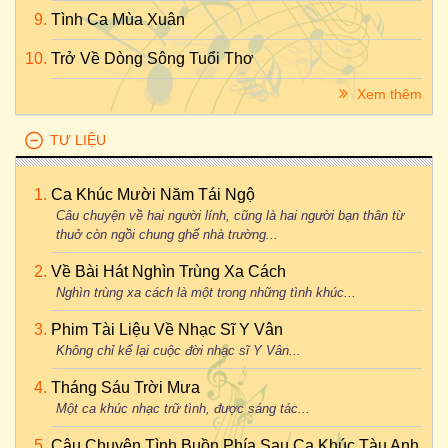
Tình Ca Mùa Xuân
Trở Về Dòng Sông Tuổi Thơ
Xem thêm
TƯ LIỆU
Ca Khúc Mười Năm Tái Ngộ
Câu chuyện về hai người lính, cũng là hai người bạn thân từ
thuở còn ngồi chung ghế nhà trường...
Về Bài Hát Nghìn Trùng Xa Cách
Nghìn trùng xa cách là một trong những tình khúc...
Phim Tài Liệu Về Nhạc Sĩ Y Vân
Không chỉ kể lại cuộc đời nhạc sĩ Y Vân...
Tháng Sáu Trời Mưa
Một ca khúc nhạc trữ tình, được sáng tác...
Câu Chuyện Tình Buồn Phía Sau Ca Khúc Tàu Anh