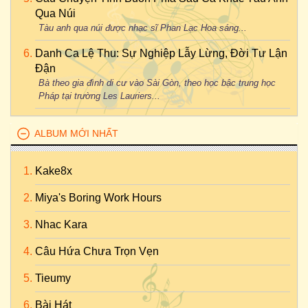
Qua Núi
Tàu anh qua núi được nhạc sĩ Phan Lạc Hoa sáng...
Danh Ca Lệ Thu: Sự Nghiệp Lẫy Lừng, Đời Tư Lận
Đận
Bà theo gia đình di cư vào Sài Gòn, theo học bậc trung học
Pháp tại trường Les Lauriers...
ALBUM MỚI NHẤT
Kake8x
Miya's Boring Work Hours
Nhac Kara
Câu Hứa Chưa Trọn Vẹn
Tieumy
Bài Hát