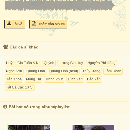
Tải về
Thêm vào album
Các ca sĩ khác
Huỳnh Gia Tuấn & Như Quỳnh
Lương Gia Huy
Nguyễn Phi Hùng
Ngọc Sơn
Quang Linh
Quang Linh (beat)
Thùy Trang
Tâm Đoan
Yến Khoa
Mộng Thi
Trọng Phúc
Đình Văn
Bảo Yến
Tất Cả Các Ca Sĩ
Bài hát có trong album/playlist