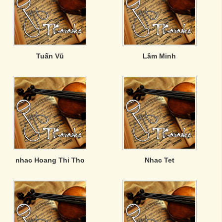
Tuấn Vũ
Lâm Minh
nhac Hoang Thi Tho
Nhac Tet