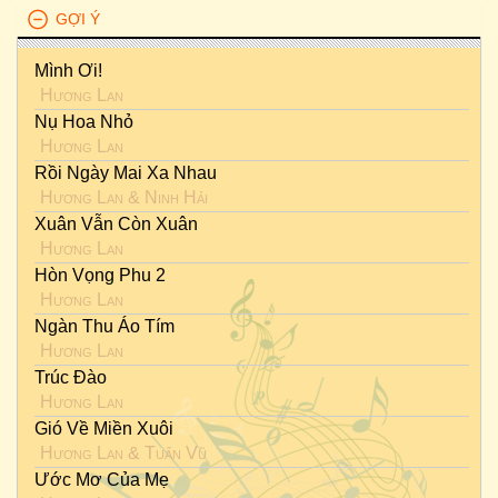
GỢI Ý
Mình Ơi!
Hương Lan
Nụ Hoa Nhỏ
Hương Lan
Rồi Ngày Mai Xa Nhau
Hương Lan
&
Ninh Hải
Xuân Vẫn Còn Xuân
Hương Lan
Hòn Vọng Phu 2
Hương Lan
Ngàn Thu Áo Tím
Hương Lan
Trúc Đào
Hương Lan
Gió Về Miền Xuôi
Hương Lan
&
Tuấn Vũ
Ước Mơ Của Mẹ