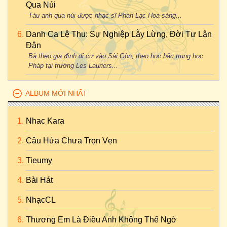
Qua Núi
Tàu anh qua núi được nhạc sĩ Phan Lạc Hoa sáng...
Danh Ca Lệ Thu: Sự Nghiệp Lẫy Lừng, Đời Tư Lận
Đận
Bà theo gia đình di cư vào Sài Gòn, theo học bậc trung học
Pháp tại trường Les Lauriers...
ALBUM MỚI NHẤT
Nhac Kara
Câu Hứa Chưa Trọn Vẹn
Tieumy
Bài Hát
NhạcCL
Thương Em Là Điều Anh Không Thể Ngờ