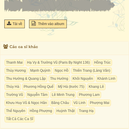
Tải về
Thêm vào album
Các ca sĩ khác
Thanh Mai
Hạ Vy & Trường Vũ (Paris By Night 136)
Hồng Trúc
Thùy Hương
Mạnh Quỳnh
Ngọc Hồ
Thiên Trang (Làng Văn)
Thu Hường & Quang Lập
Thu Hường
Khôi Nguyên
Khánh Linh
Thúy Hà
Phương Hồng Quế
Mỹ Hà (trước 75)
Khang Lê
Trường Vũ
Nguyễn Tâm
Lê Minh Trung
Phương Lam
Khưu Huy Vũ & Ngọc Hân
Băng Châu
Vũ Linh
Phượng Mai
Thế Nguyên
Hồng Phượng
Huỳnh Thật
Trang Hạ
Tất Cả Các Ca Sĩ