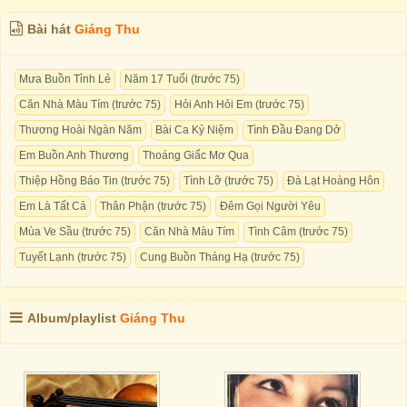
Bài hát
Giáng Thu
Mưa Buồn Tỉnh Lẻ
Năm 17 Tuổi (trước 75)
Căn Nhà Màu Tím (trước 75)
Hỏi Anh Hỏi Em (trước 75)
Thương Hoài Ngàn Năm
Bài Ca Kỷ Niệm
Tình Đầu Đang Dở
Em Buồn Anh Thương
Thoáng Giấc Mơ Qua
Thiệp Hồng Báo Tin (trước 75)
Tình Lỡ (trước 75)
Đà Lạt Hoàng Hôn
Em Là Tất Cả
Thân Phận (trước 75)
Đêm Gọi Người Yêu
Mùa Ve Sầu (trước 75)
Căn Nhà Màu Tím
Tình Câm (trước 75)
Tuyết Lạnh (trước 75)
Cung Buồn Tháng Hạ (trước 75)
Album/playlist
Giáng Thu