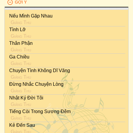
GỢI Ý
Nếu Mình Gặp Nhau
Giáng Thu
Tình Lỡ
Giáng Thu
Thân Phận
Giáng Thu
Ga Chiều
Giáng Thu
Chuyện Tình Không Dĩ Vãng
Giáng Thu
Đừng Nhắc Chuyện Lòng
Giáng Thu
Nhật Ký Đời Tôi
Giáng Thu
Tiếng Còi Trong Sương Đêm
Giáng Thu
Kẻ Đến Sau
Giáng Thu