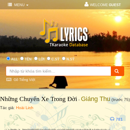
MENU
WELCOME
GUEST
ALL
TÊN
LỜI
C.SỸ
N.SỸ
Gõ Tiếng Việt
Những Chuyến Xe Trong Đời
Giáng Thu
-
(trước 75)
Tác giả:
Hoài Linh
781