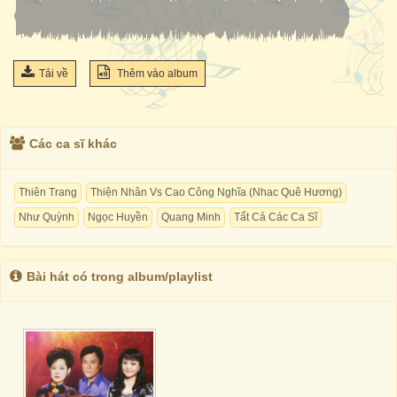
Tải về
Thêm vào album
Các ca sĩ khác
Thiên Trang
Thiện Nhân Vs Cao Công Nghĩa (Nhac Quê Hương)
Như Quỳnh
Ngọc Huyền
Quang Minh
Tất Cả Các Ca Sĩ
Bài hát có trong album/playlist