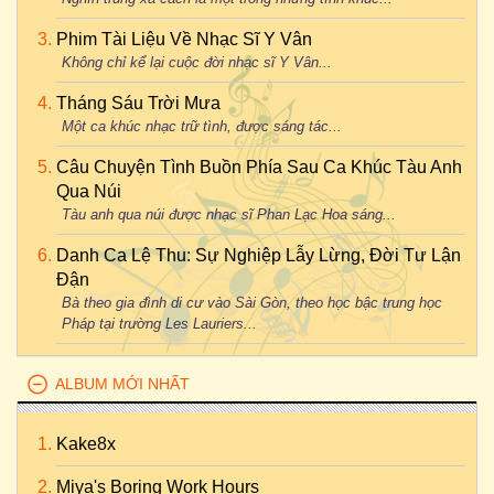
Phim Tài Liệu Về Nhạc Sĩ Y Vân
Không chỉ kể lại cuộc đời nhạc sĩ Y Vân...
Tháng Sáu Trời Mưa
Một ca khúc nhạc trữ tình, được sáng tác...
Câu Chuyện Tình Buồn Phía Sau Ca Khúc Tàu Anh
Qua Núi
Tàu anh qua núi được nhạc sĩ Phan Lạc Hoa sáng...
Danh Ca Lệ Thu: Sự Nghiệp Lẫy Lừng, Đời Tư Lận
Đận
Bà theo gia đình di cư vào Sài Gòn, theo học bậc trung học
Pháp tại trường Les Lauriers...
ALBUM MỚI NHẤT
Kake8x
Miya's Boring Work Hours