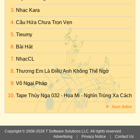
Nhac Kara
Câu Hứa Chưa Trọn Vẹn
Tieumy
Bài Hát
NhạcCL
Thương Em Là Điều Anh Không Thể Ngờ
Vô Ngại Pháp
Tape Thúy Nga 032 - Họa Mi - Nghìn Trùng Xa Cách
Xem thêm
Copyright © 2008-2026 T Software Solutions LLC. All rights reserved.
Advertising
|
Privacy Notice
|
Contact Us