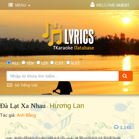
MENU
WELCOME
GUEST
ALL
TÊN
LỜI
C.SỸ
N.SỸ
Gõ Tiếng Việt
Đà Lạt Xa Nhau
Hương Lan
-
Tác giả:
Anh Bằng
1.141