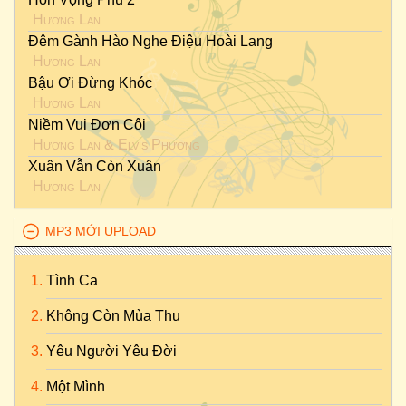
Hương Lan
Đêm Gành Hào Nghe Điệu Hoài Lang
Hương Lan
Bậu Ơi Đừng Khóc
Hương Lan
Niềm Vui Đơn Côi
Hương Lan
&
Elvis Phương
Xuân Vẫn Còn Xuân
Hương Lan
MP3 MỚI UPLOAD
Tình Ca
Không Còn Mùa Thu
Yêu Người Yêu Đời
Một Mình