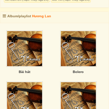
Album/playlist
Hương Lan
Bài hát
Bolero