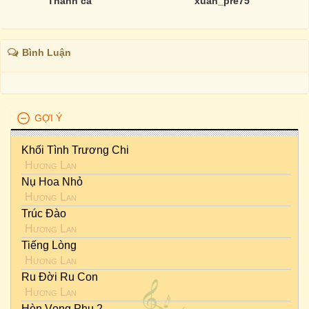
Thánh ca
xuan_pre75
Bình Luận
GỢI Ý
Khối Tình Trương Chi
Hương Lan
Nụ Hoa Nhỏ
Hương Lan
Trúc Đào
Hương Lan
Tiếng Lòng
Hương Lan
Ru Đời Ru Con
Hương Lan
Hòn Vọng Phu 2