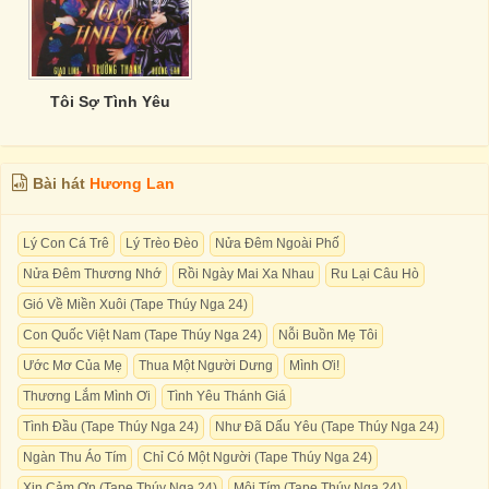
Tôi Sợ Tình Yêu
Bài hát
Hương Lan
Lý Con Cá Trê
Lý Trèo Đèo
Nửa Đêm Ngoài Phố
Nửa Đêm Thương Nhớ
Rồi Ngày Mai Xa Nhau
Ru Lại Câu Hò
Gió Về Miền Xuôi (Tape Thúy Nga 24)
Con Quốc Việt Nam (Tape Thúy Nga 24)
Nỗi Buồn Mẹ Tôi
Ước Mơ Của Mẹ
Thua Một Người Dưng
Mình Ơi!
Thương Lắm Mình Ơi
Tình Yêu Thánh Giá
Tình Đầu (Tape Thúy Nga 24)
Như Đã Dấu Yêu (Tape Thúy Nga 24)
Ngàn Thu Áo Tím
Chỉ Có Một Người (Tape Thúy Nga 24)
Xin Cảm Ơn (Tape Thúy Nga 24)
Môi Tím (Tape Thúy Nga 24)