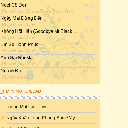
Noel Cô Đơn
510
Phạm Hoàng Duy
&
Trịnh Thăng Bình
Ngày Mai Đừng Đến
238
Phạm Hoàng Duy
Không Hối Hận (Goodbye Mr Black Ost)
241
Phạm Hoàng Duy
Em Sẽ Hạnh Phúc
265
Phạm Hoàng Duy
Anh Sai Rồi Mà
282
Phạm Hoàng Duy
Người Đó
267
Phạm Hoàng Duy
MP3 MỚI UPLOAD
Riêng Một Góc Trời
Ngày Xuân Long Phụng Sum Vầy