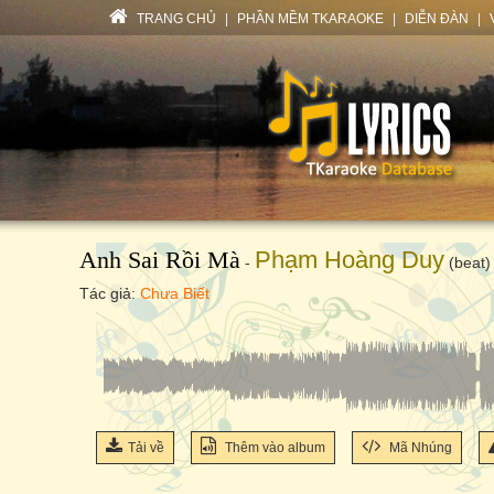
TRANG CHỦ
|
PHẦN MỀM TKARAOKE
|
DIỄN ĐÀN
|
Anh Sai Rồi Mà
Phạm Hoàng Duy
-
(beat)
Tác giả:
Chưa Biết
Tải về
Thêm vào album
Mã Nhúng