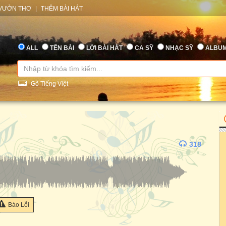
VƯỜN THƠ
|
THÊM BÀI HÁT
ALL
TÊN BÀI
LỜI BÀI HÁT
CA SỸ
NHẠC SỸ
ALBU
Gõ Tiếng Việt
318
Báo Lỗi