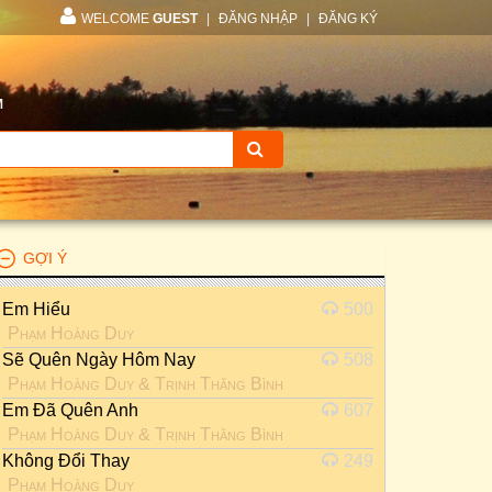
WELCOME
GUEST
|
ĐĂNG NHẬP
|
ĐĂNG KÝ
M
GỢI Ý
Em Hiểu
500
Phạm Hoàng Duy
Sẽ Quên Ngày Hôm Nay
508
Phạm Hoàng Duy
&
Trịnh Thăng Bình
Em Đã Quên Anh
607
Phạm Hoàng Duy
&
Trịnh Thăng Bình
Không Đổi Thay
249
Phạm Hoàng Duy