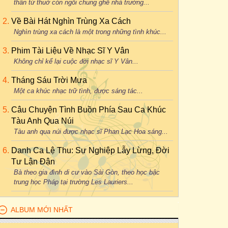
thân từ thuở còn ngồi chung ghế nhà trường...
Về Bài Hát Nghìn Trùng Xa Cách
Nghìn trùng xa cách là một trong những tình khúc...
Phim Tài Liệu Về Nhạc Sĩ Y Vân
Không chỉ kể lại cuộc đời nhạc sĩ Y Vân...
Tháng Sáu Trời Mưa
Một ca khúc nhạc trữ tình, được sáng tác...
Câu Chuyện Tình Buồn Phía Sau Ca Khúc
Tàu Anh Qua Núi
Tàu anh qua núi được nhạc sĩ Phan Lạc Hoa sáng...
Danh Ca Lệ Thu: Sự Nghiệp Lẫy Lừng, Đời
Tư Lận Đận
Bà theo gia đình di cư vào Sài Gòn, theo học bậc
trung học Pháp tại trường Les Lauriers...
ALBUM MỚI NHẤT