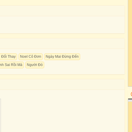
 Đổi Thay
Noel Cô Đơn
Ngày Mai Đừng Đến
nh Sai Rồi Mà
Người Đó