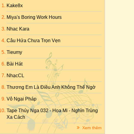
Kake8x
Miya's Boring Work Hours
Nhac Kara
Câu Hứa Chưa Trọn Vẹn
Tieumy
Bài Hát
NhạcCL
Thương Em Là Điều Anh Không Thể Ngờ
Vô Ngại Pháp
Tape Thúy Nga 032 - Họa Mi - Nghìn Trùng
Xa Cách
Xem thêm