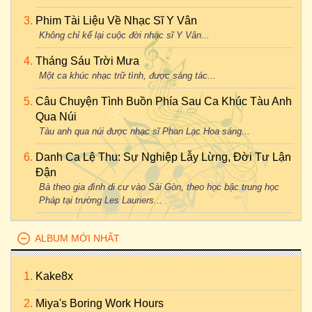
Phim Tài Liệu Về Nhạc Sĩ Y Vân
Không chỉ kể lại cuộc đời nhạc sĩ Y Vân...
Tháng Sáu Trời Mưa
Một ca khúc nhạc trữ tình, được sáng tác...
Câu Chuyện Tình Buồn Phía Sau Ca Khúc Tàu Anh
Qua Núi
Tàu anh qua núi được nhạc sĩ Phan Lạc Hoa sáng...
Danh Ca Lệ Thu: Sự Nghiệp Lẫy Lừng, Đời Tư Lận
Đận
Bà theo gia đình di cư vào Sài Gòn, theo học bậc trung học
Pháp tại trường Les Lauriers...
ALBUM MỚI NHẤT
Kake8x
Miya's Boring Work Hours