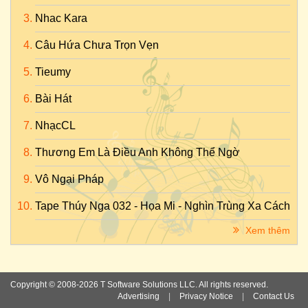
Nhac Kara
Câu Hứa Chưa Trọn Vẹn
Tieumy
Bài Hát
NhạcCL
Thương Em Là Điều Anh Không Thể Ngờ
Vô Ngại Pháp
Tape Thúy Nga 032 - Họa Mi - Nghìn Trùng Xa Cách
Xem thêm
Copyright © 2008-2026 T Software Solutions LLC. All rights reserved.
Advertising
|
Privacy Notice
|
Contact Us