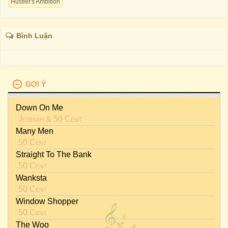
Hustler's Ambition
Bình Luận
GỢI Ý
Down On Me
Jeremih
&
50 Cent
Many Men
50 Cent
Straight To The Bank
50 Cent
Wanksta
50 Cent
Window Shopper
50 Cent
The Woo