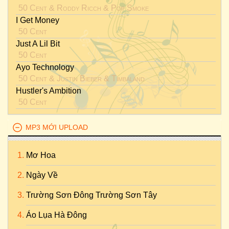
50 Cent
&
Roddy Ricch
&
Pop Smoke
I Get Money
50 Cent
Just A Lil Bit
50 Cent
Ayo Technology
50 Cent
&
Justin Bieber
&
Timbaland
Hustler's Ambition
50 Cent
MP3 MỚI UPLOAD
Mơ Hoa
Ngày Về
Trường Sơn Đông Trường Sơn Tây
Áo Lụa Hà Đông