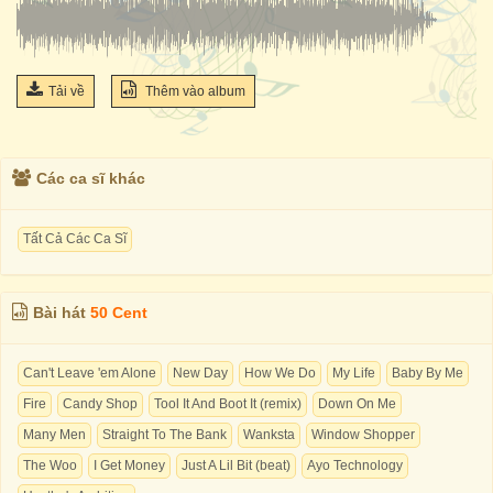
Tải về
Thêm vào album
Các ca sĩ khác
Tất Cả Các Ca Sĩ
Bài hát
50 Cent
Can't Leave 'em Alone
New Day
How We Do
My Life
Baby By Me
Fire
Candy Shop
Tool It And Boot It (remix)
Down On Me
Many Men
Straight To The Bank
Wanksta
Window Shopper
The Woo
I Get Money
Just A Lil Bit (beat)
Ayo Technology