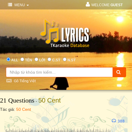
MENU
WELCOME
GUEST
ALL
TÊN
LỜI
C.SỸ
N.SỸ
Gõ Tiếng Việt
21 Questions
50 Cent
-
Tác giả:
50 Cent
388