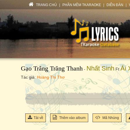
TRANG CHỦ
|
PHẦN MỀM TKARAOKE
|
DIỄN ĐÀN
|
Gạo Trắng Trăng Thanh
Nhất Sinh
Ái 
-
Ft
Tác giả:
Hoàng Thi Thơ
Tải về
Thêm vào album
Mã Nhúng