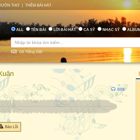
VƯỜN THƠ
|
THÊM BÀI HÁT
ALL
TÊN BÀI
LỜI BÀI HÁT
CA SỸ
NHẠC SỸ
ALBU
Gõ Tiếng Việt
Xuân
808
Báo Lỗi