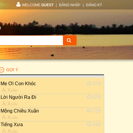
WELCOME
GUEST
|
ĐĂNG NHẬP
|
ĐĂNG KÝ
M
GỢI Ý
Mẹ Ơi Con Khóc
676
Ái Xuân
Lời Người Ra Đi
536
Ái Xuân
Mộng Chiều Xuân
726
Ái Xuân
Tiếng Xưa
440
Ái Xuân