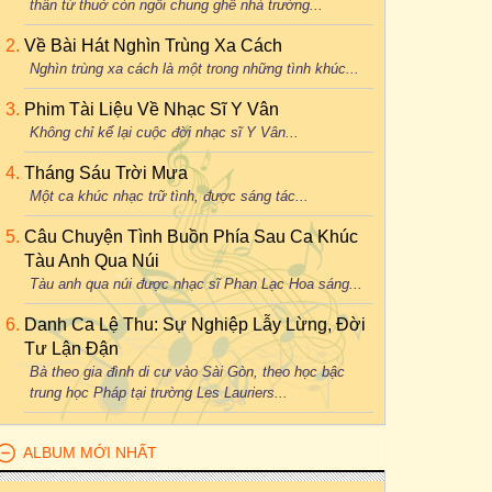
thân từ thuở còn ngồi chung ghế nhà trường...
Về Bài Hát Nghìn Trùng Xa Cách
Nghìn trùng xa cách là một trong những tình khúc...
Phim Tài Liệu Về Nhạc Sĩ Y Vân
Không chỉ kể lại cuộc đời nhạc sĩ Y Vân...
Tháng Sáu Trời Mưa
Một ca khúc nhạc trữ tình, được sáng tác...
Câu Chuyện Tình Buồn Phía Sau Ca Khúc
Tàu Anh Qua Núi
Tàu anh qua núi được nhạc sĩ Phan Lạc Hoa sáng...
Danh Ca Lệ Thu: Sự Nghiệp Lẫy Lừng, Đời
Tư Lận Đận
Bà theo gia đình di cư vào Sài Gòn, theo học bậc
trung học Pháp tại trường Les Lauriers...
ALBUM MỚI NHẤT