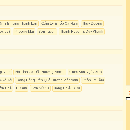
ình & Trang Thanh Lan
Cẩm Ly & Tốp Ca Nam
Thùy Dương
ớc 75)
Phượng Mai
Sơn Tuyền
Thanh Huyền & Duy Khánh
ng Nam
Bài Tình Ca Đất Phương Nam 1
Chim Sáo Ngày Xưa
 và Tôi
Rạng Đông Trên Quê Hương Việt Nam
Phận Tơ Tằm
ườn Chè
Dư Âm
Sơn Nữ Ca
Bóng Chiều Xưa