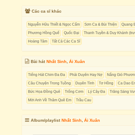
Các ca sĩ khác
Nguyễn Hữu Thiết & Ngọc Cẩm
Sơn Ca & Bùi Thiện
Quang B
Phương Hồng Quế
Quốc Đại
Thanh Tuyền & Duy Khánh (trư
Hoàng Tâm
Tất Cả Các Ca Sĩ
Bài hát
Nhất Sinh
,
Ái Xuân
Tiếng Hát Chim Đa Đa
Phải Duyên Hay Nợ
Nắng Gió Phươ
Câu Chuyện Trong Tuồng
Duyên Tình
Tơ Hồng
Ca Dao Em
Bức Họa Đồng Quê
Trống Cơm
Lý Cây Đa
Trăng Sáng V
Mời Anh Về Thăm Quê Em
Trầu Cau
Album/playlist
Nhất Sinh
,
Ái Xuân