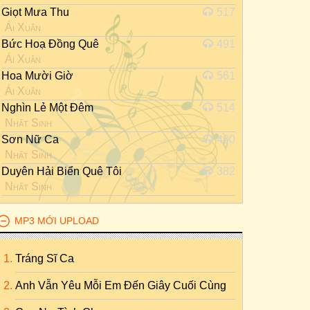
Giọt Mưa Thu
517
Ái Xuân
Bức Hoạ Đồng Quê
491
Ái Xuân
Hoa Mười Giờ
561
Ái Xuân
Nghìn Lẻ Một Đêm
514
Nhất Sinh
Sơn Nữ Ca
400
Nhất Sinh
Duyên Hải Biển Quê Tôi
382
Nhất Sinh
MP3 MỚI UPLOAD
Tráng Sĩ Ca
Anh Vẫn Yêu Mỗi Em Đến Giây Cuối Cùng