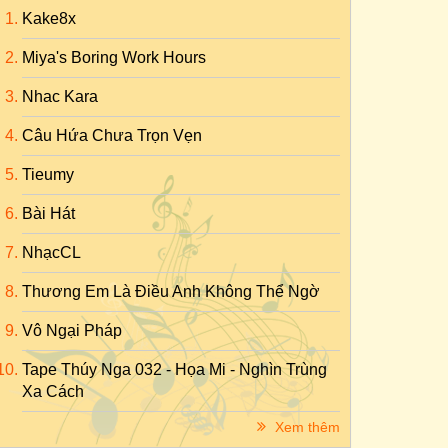
Kake8x
Miya's Boring Work Hours
Nhac Kara
Câu Hứa Chưa Trọn Vẹn
Tieumy
Bài Hát
NhạcCL
Thương Em Là Điều Anh Không Thể Ngờ
Vô Ngại Pháp
Tape Thúy Nga 032 - Họa Mi - Nghìn Trùng
Xa Cách
Xem thêm