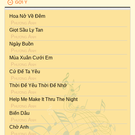
GỢI Ý
Hoa Nở Về Đêm
Phương Anh
Giọt Sầu Ly Tan
Phương Anh
Ngày Buồn
Phương Anh
Mùa Xuân Cưới Em
Phương Anh
Cứ Để Ta Yêu
Phương Anh
Thời Để Yêu Thời Để Nhớ
Phương Anh
Help Me Make It Thru The Night
Phương Anh
Biển Dâu
Phương Anh
Chờ Anh
Phương Anh