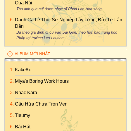
Qua Núi
Tàu anh qua núi được nhạc sĩ Phan Lạc Hoa sáng...
Danh Ca Lệ Thu: Sự Nghiệp Lẫy Lừng, Đời Tư Lận
Đận
Bà theo gia đình di cư vào Sài Gòn, theo học bậc trung học
Pháp tại trường Les Lauriers...
ALBUM MỚI NHẤT
Kake8x
Miya's Boring Work Hours
Nhac Kara
Câu Hứa Chưa Trọn Vẹn
Tieumy
Bài Hát