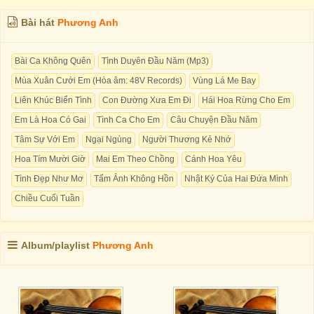
Bài hát
Phương Anh
Bài Ca Không Quên
Tình Duyên Đầu Năm (Mp3)
Mùa Xuân Cưới Em (Hòa âm: 48V Records)
Vùng Lá Me Bay
Liên Khúc Biển Tình
Con Đường Xưa Em Đi
Hái Hoa Rừng Cho Em
Em Là Hoa Có Gai
Tình Ca Cho Em
Câu Chuyện Đầu Năm
Tâm Sự Với Em
Ngại Ngùng
Người Thương Kẻ Nhớ
Hoa Tím Mười Giờ
Mai Em Theo Chồng
Cánh Hoa Yêu
Tình Đẹp Như Mơ
Tấm Ảnh Không Hồn
Nhật Ký Của Hai Đứa Mình
Chiều Cuối Tuần
Album/playlist
Phương Anh