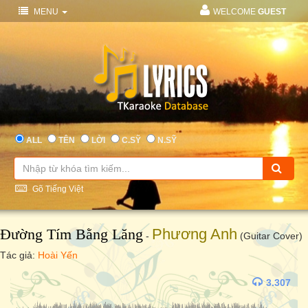
MENU
WELCOME
GUEST
ALL
TÊN
LỜI
C.SỸ
N.SỸ
Gõ Tiếng Việt
Đường Tím Bằng Lăng
Phương Anh
-
(Guitar Cover)
Tác giả:
Hoài Yến
3.307