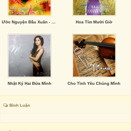
Ước Nguyện Đầu Xuân - Phương Anh
Hoa Tím Mười Giờ
Nhật Ký Hai Đứa Mình
Cho Tình Yêu Chúng Mình
Bình Luận