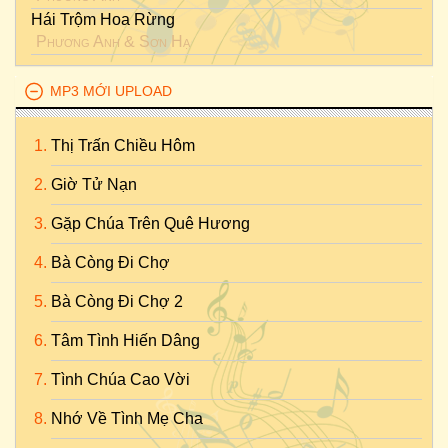
Hái Trộm Hoa Rừng
Phương Anh
&
Sơn Hạ
MP3 MỚI UPLOAD
Thị Trấn Chiều Hôm
Giờ Tử Nạn
Gặp Chúa Trên Quê Hương
Bà Còng Đi Chợ
Bà Còng Đi Chợ 2
Tâm Tình Hiến Dâng
Tình Chúa Cao Vời
Nhớ Về Tình Mẹ Cha