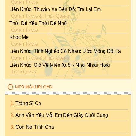
Quỳnh Trang
Liên Khúc: Thuyền Xa Bến Đỗ; Trả Lại Em
Quỳnh Trang
&
Thiên Quang
Thời Để Yêu Thời Để Nhớ
Quỳnh Trang
Khóc Mẹ
Quỳnh Trang
Liên Khúc: Tình Nghèo Có Nhau; Ước Mộng Đôi Ta
Quỳnh Trang
&
Thiên Quang
Liên Khúc: Gió Về Miền Xuôi - Nhớ Nhau Hoài
Thiên Quang
MP3 MỚI UPLOAD
Tráng Sĩ Ca
Anh Vẫn Yêu Mỗi Em Đến Giây Cuối Cùng
Con Nợ Tình Cha