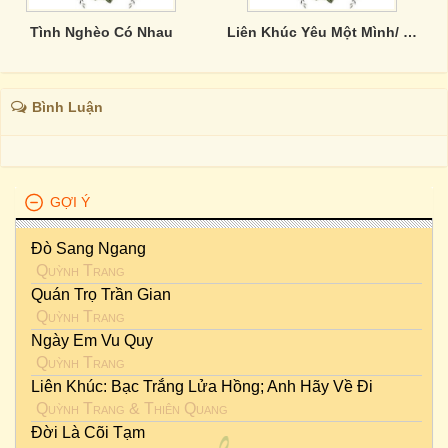
Tình Nghèo Có Nhau
Liên Khúc Yêu Một Mình/ Giọt Lệ Đài Trang
Bình Luận
GỢI Ý
Đò Sang Ngang
Quỳnh Trang
Quán Trọ Trần Gian
Quỳnh Trang
Ngày Em Vu Quy
Quỳnh Trang
Liên Khúc: Bạc Trắng Lửa Hồng; Anh Hãy Về Đi
Quỳnh Trang
&
Thiên Quang
Đời Là Cõi Tạm