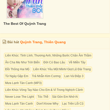
The Best Of Quỳnh Trang
Bài hát
Quỳnh Trang
,
Thiên Quang
Liên Khúc: Tình Lính; Thương Anh; Những Bước Chân Âm Thầm
Ân Cha Mẹ Như Trời Biển
Đời Có Bao Lâu
Về Miền Tây
Đồi Thông Hai Mộ
Liên Khúc Yêu Một Mình/ Giọt Lệ Đài Trang
Từ Ngày Gặp Em
Trả Nhẫn Kim Cương
Lan Và Điệp 3
Mưa Lạnh Tàn Canh (MP3)
Liên Khúc Vòng Tay Nào Cho Em & Vì Trong Nghịch Cảnh
Never Lose The Light
Tóc Thề
Sài Gòn Em Nhớ Ai
Mưa Lạnh Tàn Canh
Don't Know Why
Lạc Trên Lối Cũ