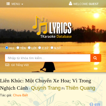
MENU
WELCOME
GUEST
ALL
TÊN
LỜI
C.SỸ
N.SỸ
Gõ Tiếng Việt
Liên Khúc: Một Chuyến Xe Hoa; Vì Trong
Nghịch Cảnh
Quỳnh Trang
Thiên Quang
-
Ft
Tác giả:
Chưa Biết
655