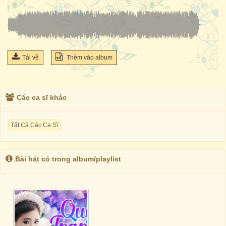
Tải về
Thêm vào album
Các ca sĩ khác
Tất Cả Các Ca Sĩ
Bài hát có trong album/playlist