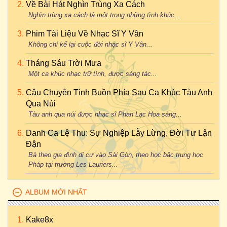
Về Bài Hát Nghìn Trùng Xa Cách
Nghìn trùng xa cách là một trong những tình khúc...
Phim Tài Liệu Về Nhạc Sĩ Y Vân
Không chỉ kể lại cuộc đời nhạc sĩ Y Vân...
Tháng Sáu Trời Mưa
Một ca khúc nhạc trữ tình, được sáng tác...
Câu Chuyện Tình Buồn Phía Sau Ca Khúc Tàu Anh
Qua Núi
Tàu anh qua núi được nhạc sĩ Phan Lạc Hoa sáng...
Danh Ca Lệ Thu: Sự Nghiệp Lẫy Lừng, Đời Tư Lận
Đận
Bà theo gia đình di cư vào Sài Gòn, theo học bậc trung học
Pháp tại trường Les Lauriers...
ALBUM MỚI NHẤT
Kake8x