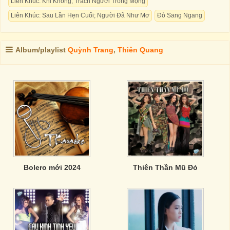
Liên Khúc: Khi Không; Trách Người Trong Mộng
Liên Khúc: Sau Lần Hẹn Cuối; Người Đã Như Mơ
Đò Sang Ngang
Album/playlist
Quỳnh Trang
,
Thiên Quang
Bolero mới 2024
Thiên Thần Mũ Đỏ