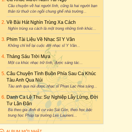
Câu chuyện về hai người lính, cũng là hai người bạn
thân từ thuở còn ngồi chung ghế nhà trường...
Về Bài Hát Nghìn Trùng Xa Cách
Nghìn trùng xa cách là một trong những tình khúc...
Phim Tài Liệu Về Nhạc Sĩ Y Vân
Không chỉ kể lại cuộc đời nhạc sĩ Y Vân...
Tháng Sáu Trời Mưa
Một ca khúc nhạc trữ tình, được sáng tác...
Câu Chuyện Tình Buồn Phía Sau Ca Khúc
Tàu Anh Qua Núi
Tàu anh qua núi được nhạc sĩ Phan Lạc Hoa sáng...
Danh Ca Lệ Thu: Sự Nghiệp Lẫy Lừng, Đời
Tư Lận Đận
Bà theo gia đình di cư vào Sài Gòn, theo học bậc
trung học Pháp tại trường Les Lauriers...
ALBUM MỚI NHẤT