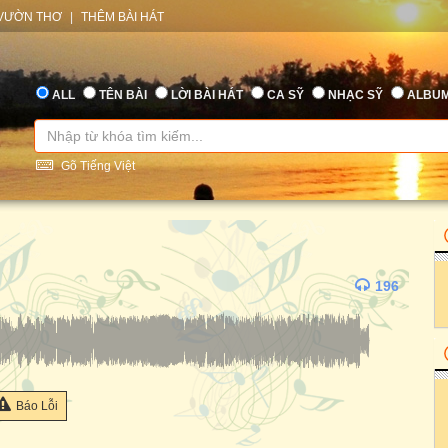
VƯỜN THƠ
|
THÊM BÀI HÁT
ALL
TÊN BÀI
LỜI BÀI HÁT
CA SỸ
NHẠC SỸ
ALBU
Gõ Tiếng Việt
196
Báo Lỗi