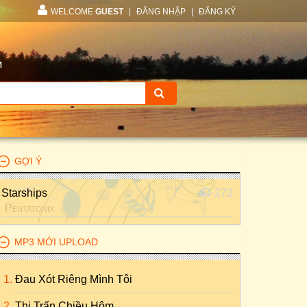
WELCOME
GUEST
|
ĐĂNG NHẬP
|
ĐĂNG KÝ
M
GỢI Ý
Starships
272
Pentatonix
MP3 MỚI UPLOAD
Đau Xót Riêng Mình Tôi
Thị Trấn Chiều Hôm