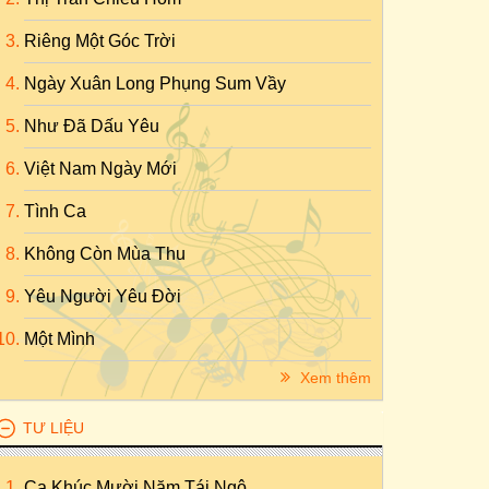
Riêng Một Góc Trời
Ngày Xuân Long Phụng Sum Vầy
Như Đã Dấu Yêu
Việt Nam Ngày Mới
Tình Ca
Không Còn Mùa Thu
Yêu Người Yêu Đời
Một Mình
Xem thêm
TƯ LIỆU
Ca Khúc Mười Năm Tái Ngộ