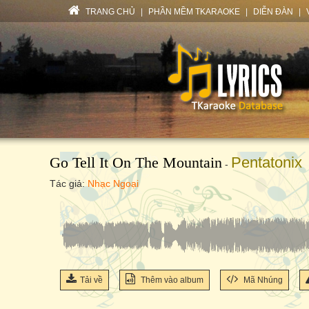
TRANG CHỦ
|
PHẦN MỀM TKARAOKE
|
DIỄN ĐÀN
|
Go Tell It On The Mountain
Pentatonix
-
Tác giả:
Nhạc Ngoại
Tải về
Thêm vào album
Mã Nhúng