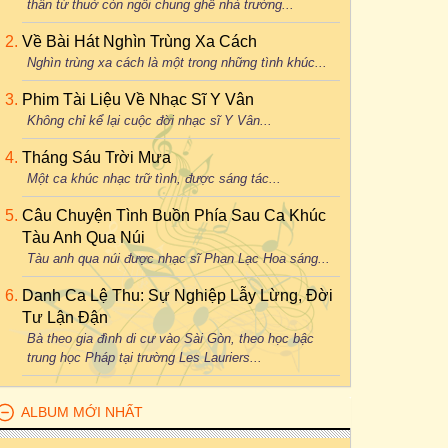
thân từ thuở còn ngồi chung ghế nhà trường...
Về Bài Hát Nghìn Trùng Xa Cách
Nghìn trùng xa cách là một trong những tình khúc...
Phim Tài Liệu Về Nhạc Sĩ Y Vân
Không chỉ kể lại cuộc đời nhạc sĩ Y Vân...
Tháng Sáu Trời Mưa
Một ca khúc nhạc trữ tình, được sáng tác...
Câu Chuyện Tình Buồn Phía Sau Ca Khúc
Tàu Anh Qua Núi
Tàu anh qua núi được nhạc sĩ Phan Lạc Hoa sáng...
Danh Ca Lệ Thu: Sự Nghiệp Lẫy Lừng, Đời
Tư Lận Đận
Bà theo gia đình di cư vào Sài Gòn, theo học bậc
trung học Pháp tại trường Les Lauriers...
ALBUM MỚI NHẤT