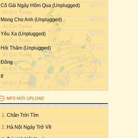
Cô Gái Ngày Hôm Qua (Unplugged)
323
Vũ Cát Tường
Mong Cho Anh (Unplugged)
283
Vũ Cát Tường
Yêu Xa (Unplugged)
285
Vũ Cát Tường
Hỏi Thăm (Unplugged)
336
Vũ Cát Tường
Đông
383
Vũ Cát Tường
If
637
Vũ Cát Tường
MP3 MỚI UPLOAD
Chân Trời Tím
Hà Nội Ngày Trở Về