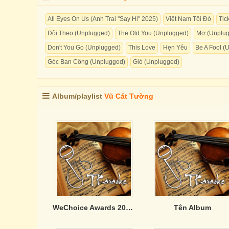
All Eyes On Us (Anh Trai "Say Hi" 2025)
Việt Nam Tôi Đó
Tic
Dõi Theo (Unplugged)
The Old You (Unplugged)
Mơ (Unplu
Don't You Go (Unplugged)
This Love
Hẹn Yêu
Be A Fool (
Góc Ban Công (Unplugged)
Gió (Unplugged)
Album/playlist
Vũ Cát Tường
WeChoice Awards 2024: Việt Nam Tôi Đó
Tên Album