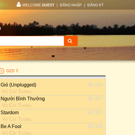
WELCOME
GUEST
|
ĐĂNG NHẬP
|
ĐĂNG KÝ
M
GỢI Ý
Gió (Unplugged)
320
Vũ Cát Tường
Người Bình Thường
357
Vũ Cát Tường
Stardom
333
Vũ Cát Tường
Be A Fool
349
Vũ Cát Tường