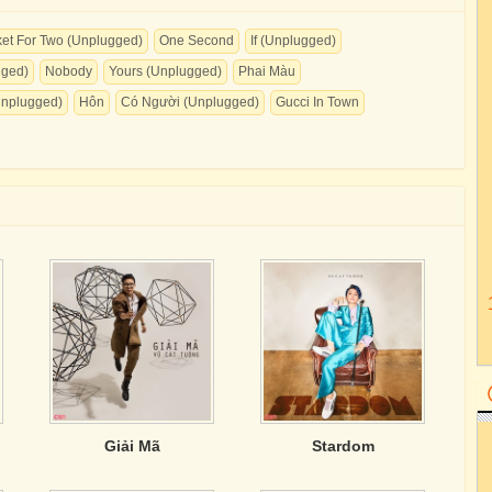
ket For Two (Unplugged)
One Second
If (Unplugged)
gged)
Nobody
Yours (Unplugged)
Phai Màu
Unplugged)
Hôn
Có Người (Unplugged)
Gucci In Town
Giải Mã
Stardom