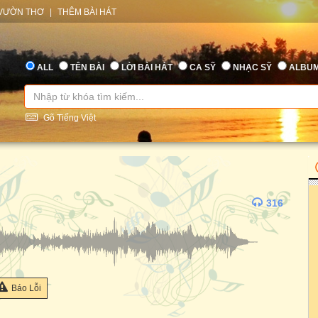
VƯỜN THƠ
|
THÊM BÀI HÁT
ALL
TÊN BÀI
LỜI BÀI HÁT
CA SỸ
NHẠC SỸ
ALBU
Gõ Tiếng Việt
316
Báo Lỗi