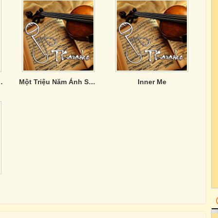
trẻ hay nhất
Một Triệu Năm Ánh Sáng
Inner Me