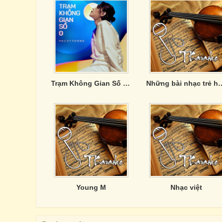
Trạm Không Gian Số 0 (Unplugged)
Những bài nhạc 
Young M
Nhạc việt