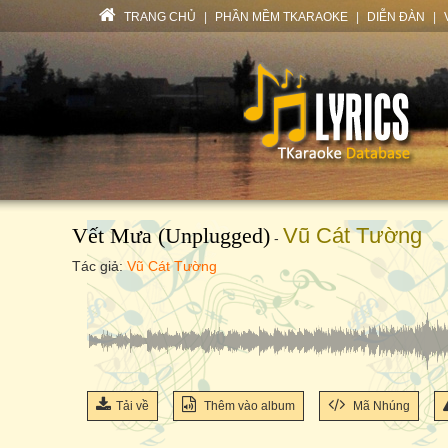
TRANG CHỦ
|
PHẦN MỀM TKARAOKE
|
DIỄN ĐÀN
|
Vết Mưa (Unplugged)
Vũ Cát Tường
-
Tác giả:
Vũ Cát Tường
Tải về
Thêm vào album
Mã Nhúng