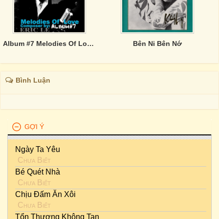
Album #7 Melodies Of Love (music by: Eric Lê Phúc)
Bên Ni Bên Nớ
Bình Luận
GỢI Ý
Ngày Ta Yêu
Chưa Biết
Bé Quét Nhà
Chưa Biết
Chịu Đấm Ăn Xôi
Chưa Biết
Tổn Thương Không Tan