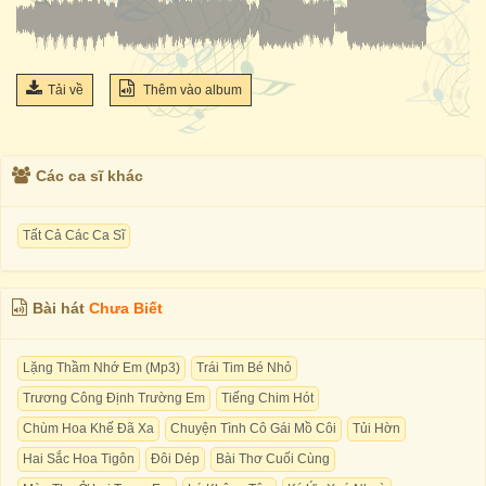
Tải về
Thêm vào album
Các ca sĩ khác
Tất Cả Các Ca Sĩ
Bài hát
Chưa Biết
Lặng Thầm Nhớ Em (Mp3)
Trái Tim Bé Nhỏ
Trương Công Định Trường Em
Tiếng Chim Hót
Chùm Hoa Khế Đã Xa
Chuyện Tình Cô Gái Mồ Côi
Tủi Hờn
Hai Sắc Hoa Tigôn
Đôi Dép
Bài Thơ Cuối Cùng