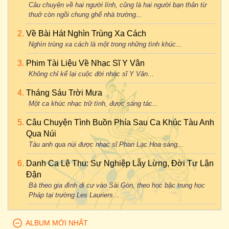
Câu chuyện về hai người lính, cũng là hai người bạn thân từ
thuở còn ngồi chung ghế nhà trường...
Về Bài Hát Nghìn Trùng Xa Cách
Nghìn trùng xa cách là một trong những tình khúc...
Phim Tài Liệu Về Nhạc Sĩ Y Vân
Không chỉ kể lại cuộc đời nhạc sĩ Y Vân...
Tháng Sáu Trời Mưa
Một ca khúc nhạc trữ tình, được sáng tác...
Câu Chuyện Tình Buồn Phía Sau Ca Khúc Tàu Anh
Qua Núi
Tàu anh qua núi được nhạc sĩ Phan Lạc Hoa sáng...
Danh Ca Lệ Thu: Sự Nghiệp Lẫy Lừng, Đời Tư Lận
Đận
Bà theo gia đình di cư vào Sài Gòn, theo học bậc trung học
Pháp tại trường Les Lauriers...
ALBUM MỚI NHẤT