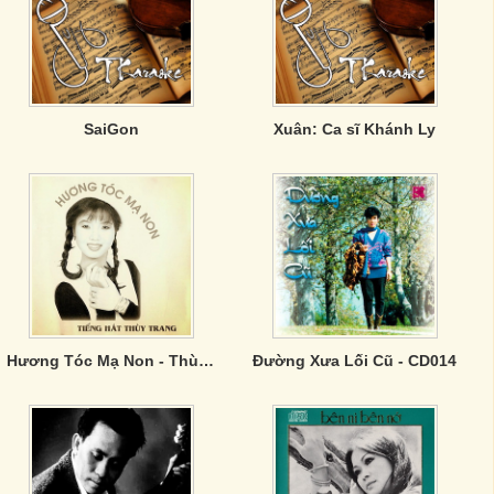
SaiGon
Xuân: Ca sĩ Khánh Ly
Hương Tóc Mạ Non - Thùy Trang
Đường Xưa Lối Cũ - CD014