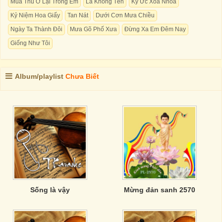
Mùa Thu Ở Lại Trong Em
Lá Không Tên
Ký Ức Xoá Nhoà
Kỷ Niệm Hoa Giấy
Tan Nát
Dưới Cơn Mưa Chiều
Ngày Ta Thành Đôi
Mưa Gõ Phố Xưa
Đừng Xa Em Đêm Nay
Giống Như Tôi
Album/playlist
Chưa Biết
Sống là vậy
Mừng đản sanh 2570