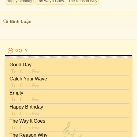
Happy Birthday
The Way It Goes
The Reason Why
Bình Luận
GỢI Ý
Good Day
The Click Five
Catch Your Wave
The Click Five
Empty
The Click Five
Happy Birthday
The Click Five
The Way It Goes
The Click Five
The Reason Why