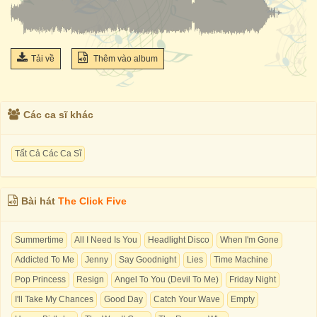
Tải về
Thêm vào album
Các ca sĩ khác
Tất Cả Các Ca Sĩ
Bài hát
The Click Five
Summertime
All I Need Is You
Headlight Disco
When I'm Gone
Addicted To Me
Jenny
Say Goodnight
Lies
Time Machine
Pop Princess
Resign
Angel To You (Devil To Me)
Friday Night
I'll Take My Chances
Good Day
Catch Your Wave
Empty