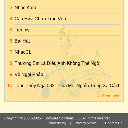
Nhac Kara
Câu Hứa Chưa Trọn Vẹn
Tieumy
Bài Hát
NhạcCL
Thương Em Là Điều Anh Không Thể Ngờ
Vô Ngại Pháp
Tape Thúy Nga 032 - Họa Mi - Nghìn Trùng Xa Cách
Xem thêm
Copyright © 2008-2026 T Software Solutions LLC. All rights reserved.
Advertising
|
Privacy Notice
|
Contact Us