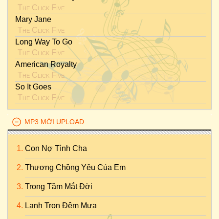
The Click Five
Mary Jane
The Click Five
Long Way To Go
The Click Five
American Royalty
The Click Five
So It Goes
The Click Five
MP3 MỚI UPLOAD
Con Nợ Tình Cha
Thương Chồng Yêu Của Em
Trong Tầm Mắt Đời
Lạnh Trọn Đêm Mưa