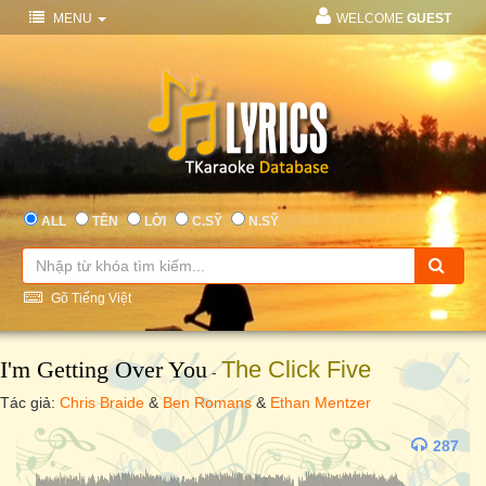
MENU
WELCOME
GUEST
ALL
TÊN
LỜI
C.SỸ
N.SỸ
Gõ Tiếng Việt
I'm Getting Over You
The Click Five
-
Tác giả:
Chris Braide
&
Ben Romans
&
Ethan Mentzer
287