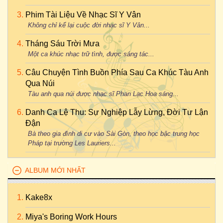
Phim Tài Liệu Về Nhạc Sĩ Y Vân
Không chỉ kể lại cuộc đời nhạc sĩ Y Vân...
Tháng Sáu Trời Mưa
Một ca khúc nhạc trữ tình, được sáng tác...
Câu Chuyện Tình Buồn Phía Sau Ca Khúc Tàu Anh
Qua Núi
Tàu anh qua núi được nhạc sĩ Phan Lạc Hoa sáng...
Danh Ca Lệ Thu: Sự Nghiệp Lẫy Lừng, Đời Tư Lận
Đận
Bà theo gia đình di cư vào Sài Gòn, theo học bậc trung học
Pháp tại trường Les Lauriers...
ALBUM MỚI NHẤT
Kake8x
Miya's Boring Work Hours