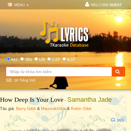
MENU
WELCOME
GUEST
ALL
TÊN
LỜI
C.SỸ
N.SỸ
Gõ Tiếng Việt
How Deep Is Your Love
Samantha Jade
-
Tác giả:
Barry Gibb
&
Maurice Gibb
&
Robin Gibb
363