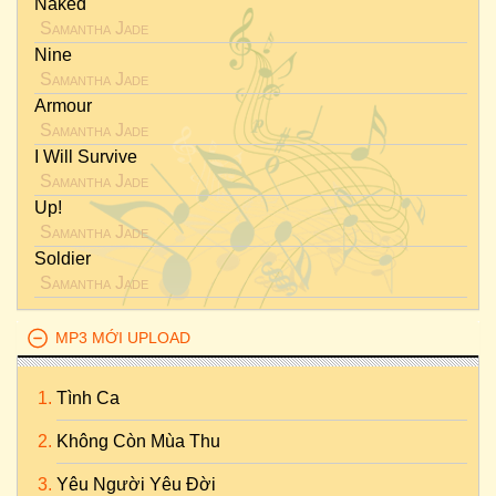
Naked
Samantha Jade
Nine
Samantha Jade
Armour
Samantha Jade
I Will Survive
Samantha Jade
Up!
Samantha Jade
Soldier
Samantha Jade
MP3 MỚI UPLOAD
Tình Ca
Không Còn Mùa Thu
Yêu Người Yêu Đời