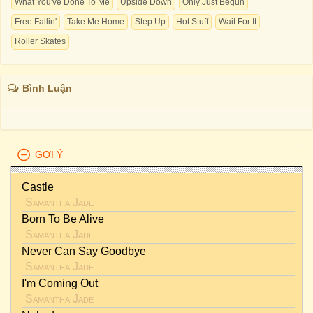
What You've Done To Me
Upside Down
Only Just Begun
Free Fallin'
Take Me Home
Step Up
Hot Stuff
Wait For It
Roller Skates
Bình Luận
GỢI Ý
Castle
Samantha Jade
Born To Be Alive
Samantha Jade
Never Can Say Goodbye
Samantha Jade
I'm Coming Out
Samantha Jade