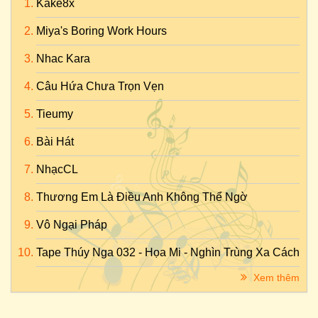
Kake8x
Miya's Boring Work Hours
Nhac Kara
Câu Hứa Chưa Trọn Vẹn
Tieumy
Bài Hát
NhạcCL
Thương Em Là Điều Anh Không Thể Ngờ
Vô Ngại Pháp
Tape Thúy Nga 032 - Họa Mi - Nghìn Trùng Xa Cách
Xem thêm