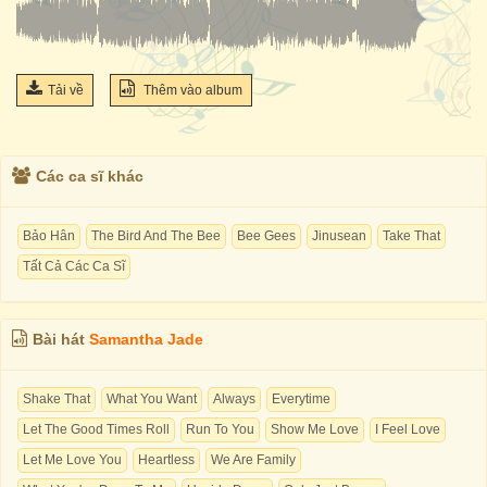
Tải về
Thêm vào album
Các ca sĩ khác
Bảo Hân
The Bird And The Bee
Bee Gees
Jinusean
Take That
Tất Cả Các Ca Sĩ
Bài hát
Samantha Jade
Shake That
What You Want
Always
Everytime
Let The Good Times Roll
Run To You
Show Me Love
I Feel Love
Let Me Love You
Heartless
We Are Family