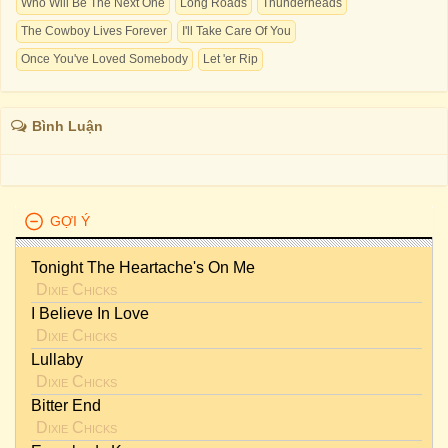
Who Will Be The Next One
Long Roads
Thunderheads
The Cowboy Lives Forever
I'll Take Care Of You
Once You've Loved Somebody
Let 'er Rip
Bình Luận
GỢI Ý
Tonight The Heartache's On Me
Dixie Chicks
I Believe In Love
Dixie Chicks
Lullaby
Dixie Chicks
Bitter End
Dixie Chicks