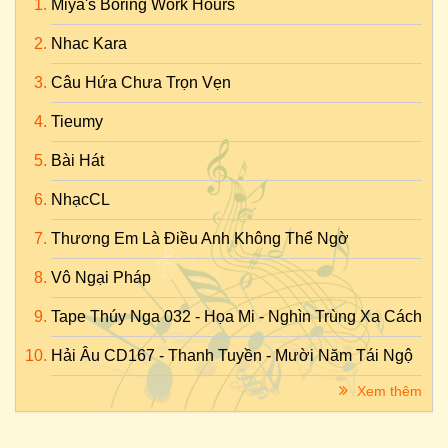
Miya's Boring Work Hours
Nhac Kara
Câu Hứa Chưa Trọn Vẹn
Tieumy
Bài Hát
NhạcCL
Thương Em Là Điều Anh Không Thể Ngờ
Vô Ngại Pháp
Tape Thúy Nga 032 - Họa Mi - Nghìn Trùng Xa Cách
Hải Âu CD167 - Thanh Tuyền - Mười Năm Tái Ngộ
Xem thêm