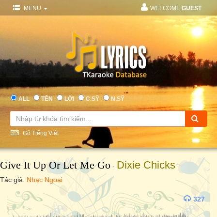
MENU
WELCOME
GUEST
ALL
TÊN
LỜI
C.SỸ
N.SỸ
Gõ Tiếng Việt
Give It Up Or Let Me Go
Dixie Chicks
-
Tác giả:
Nhạc Ngoại
327