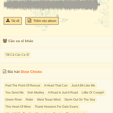
Tải về
Thêm vào album
Các ca sĩ khác
Tất Cả Các Ca Sĩ
Bài hát
Dixie Chicks
Past The Point Of Rescue
A Heart That Can
Just A Bit Like Me
You Send Me
Irish Medley
A Road Is Just A Road
Little Ol' Cowgirl
Green River
Rider
West Texas Wind
Storm Out On The Sea
This Heart Of Mine
Thank Heavens For Dale Evans