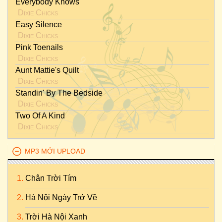
Everybody Knows
Dixie Chicks
Easy Silence
Dixie Chicks
Pink Toenails
Dixie Chicks
Aunt Mattie's Quilt
Dixie Chicks
Standin' By The Bedside
Dixie Chicks
Two Of A Kind
Dixie Chicks
MP3 MỚI UPLOAD
Chân Trời Tím
Hà Nội Ngày Trở Về
Trời Hà Nội Xanh