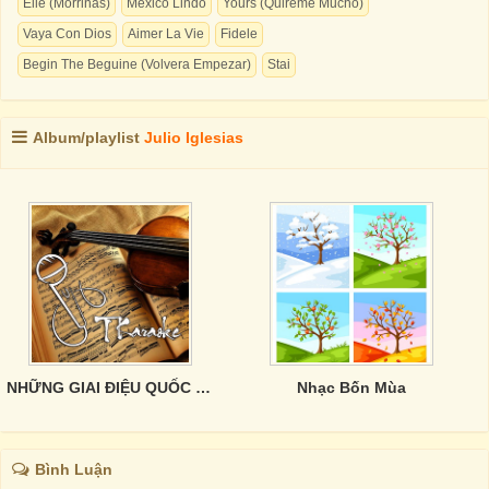
Elle (Morrinas)
Mexico Lindo
Yours (Quireme Mucho)
Vaya Con Dios
Aimer La Vie
Fidele
Begin The Beguine (Volvera Empezar)
Stai
Album/playlist
Julio Iglesias
NHỮNG GIAI ĐIỆU QUỐC TẾ TRỮ TÌNH CHỌN LỌC
Nhạc Bốn Mùa
Bình Luận