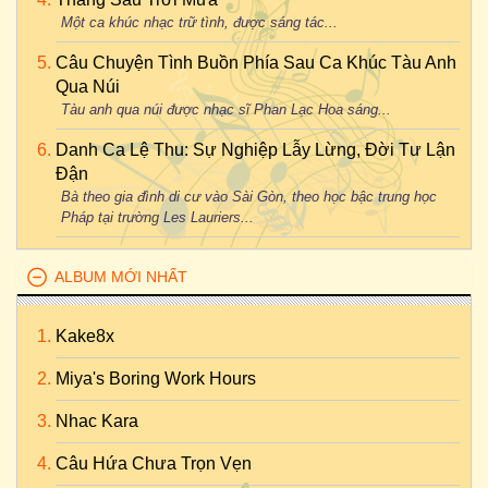
Một ca khúc nhạc trữ tình, được sáng tác...
Câu Chuyện Tình Buồn Phía Sau Ca Khúc Tàu Anh
Qua Núi
Tàu anh qua núi được nhạc sĩ Phan Lạc Hoa sáng...
Danh Ca Lệ Thu: Sự Nghiệp Lẫy Lừng, Đời Tư Lận
Đận
Bà theo gia đình di cư vào Sài Gòn, theo học bậc trung học
Pháp tại trường Les Lauriers...
ALBUM MỚI NHẤT
Kake8x
Miya's Boring Work Hours
Nhac Kara
Câu Hứa Chưa Trọn Vẹn