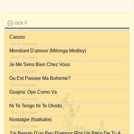
GỢI Ý
Caruso
Julio Iglesias
Mendiant D'amour (Milonga Medley)
Julio Iglesias
Je Me Sens Bien Chez Vous
Julio Iglesias
Ou Est Passee Ma Boheme?
Julio Iglesias
Guajira: Oye Como Va
Julio Iglesias
Ni Te Tengo Ni Te Olvido
Julio Iglesias
Nostalgie (Nathalie)
Julio Iglesias
J'ai Besoin D'un Peu D'amour (Por Un Poco De Tu Amor)