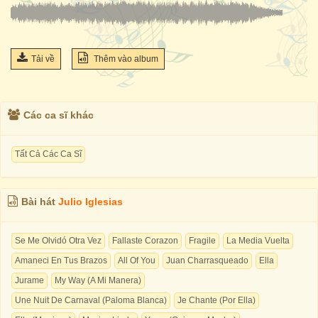
Tải về
Thêm vào album
Các ca sĩ khác
Tất Cả Các Ca Sĩ
Bài hát
Julio Iglesias
Se Me Olvidó Otra Vez
Fallaste Corazon
Fragile
La Media Vuelta
Amaneci En Tus Brazos
All Of You
Juan Charrasqueado
Ella
Jurame
My Way (A Mi Manera)
Une Nuit De Carnaval (Paloma Blanca)
Je Chante (Por Ella)