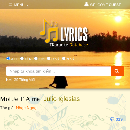
MENU
WELCOME
GUEST
ALL
TÊN
LỜI
C.SỸ
N.SỸ
Gõ Tiếng Việt
Moi Je T`aime
Julio Iglesias
-
Tác giả:
Nhạc Ngoại
319