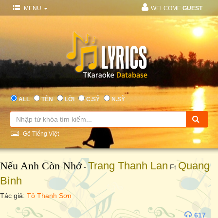
MENU
WELCOME
GUEST
ALL
TÊN
LỜI
C.SỸ
N.SỸ
Gõ Tiếng Việt
Nếu Anh Còn Nhớ
Trang Thanh Lan
Quang
-
Ft
Bình
Tác giả:
Tô Thanh Sơn
617