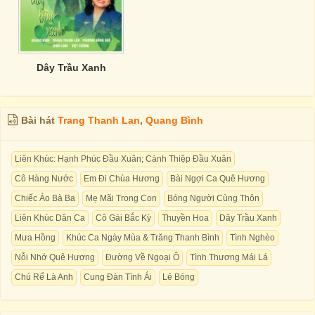
Dây Trầu Xanh
Bài hát
Trang Thanh Lan
,
Quang Bình
Liên Khúc: Hạnh Phúc Đầu Xuân; Cánh Thiệp Đầu Xuân
Cô Hàng Nước
Em Đi Chùa Hương
Bài Ngợi Ca Quê Hương
Chiếc Áo Bà Ba
Mẹ Mãi Trong Con
Bóng Người Cùng Thôn
Liên Khúc Dân Ca
Cô Gái Bắc Kỳ
Thuyền Hoa
Dây Trầu Xanh
Mưa Hồng
Khúc Ca Ngày Mùa & Trăng Thanh Bình
Tình Nghèo
Nỗi Nhớ Quê Hương
Đường Về Ngoại Ô
Tình Thương Mái Lá
Chú Rể Là Anh
Cung Đàn Tình Ái
Lẻ Bóng