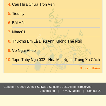
Câu Hứa Chưa Trọn Vẹn
Tieumy
Bài Hát
NhạcCL
Thương Em Là Điều Anh Không Thể Ngờ
Vô Ngại Pháp
Tape Thúy Nga 032 - Họa Mi - Nghìn Trùng Xa Cách
Xem thêm
Copyright © 2008-2026 T Software Solutions LLC. All rights reserved.
Advertising
|
Privacy Notice
|
Contact Us