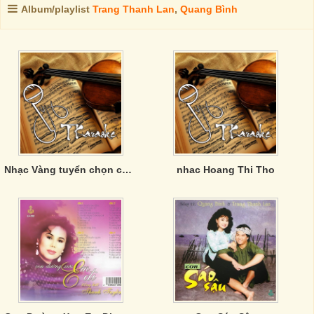
Album/playlist
Trang Thanh Lan
,
Quang Bình
Nhạc Vàng tuyển chọn của Phương Anh
nhac Hoang Thi Tho