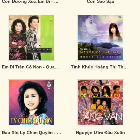
Con Đường Xưa Em Đi - CD1
Con Sáo Sậu
Em Đi Trên Cỏ Non - Quang Bình; Trang Thanh Lan
Tình Khúc Hoàng Thi Thơ: Đường Xưa Lối Cũ
Đau Xót Lý Chim Quyên - Thanh Tuyền
Nguyện Ước Đầu Xuân