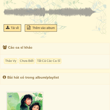
Tải về
Thêm vào album
Các ca sĩ khác
Thảo Vy
Chưa Biết
Tất Cả Các Ca Sĩ
Bài hát có trong album/playlist