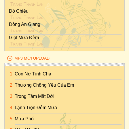
Trang Thanh Lan
Đò Chiều
Trang Thanh Lan
Dòng An Giang
Trang Thanh Lan
Giọt Mưa Đêm
Trang Thanh Lan
MP3 MỚI UPLOAD
Con Nợ Tình Cha
Thương Chồng Yêu Của Em
Trong Tầm Mắt Đời
Lạnh Trọn Đêm Mưa
Mưa Phố