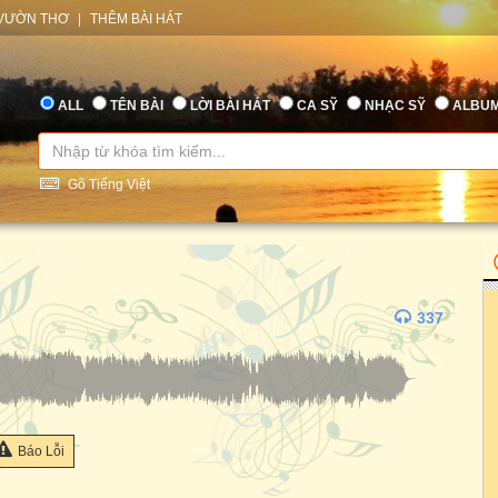
VƯỜN THƠ
|
THÊM BÀI HÁT
ALL
TÊN BÀI
LỜI BÀI HÁT
CA SỸ
NHẠC SỸ
ALBU
Gõ Tiếng Việt
337
Báo Lỗi