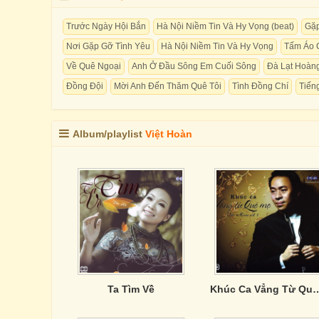
Trước Ngày Hội Bắn
Hà Nội Niềm Tin Và Hy Vọng (beat)
Gặp
Nơi Gặp Gỡ Tình Yêu
Hà Nội Niềm Tin Và Hy Vọng
Tấm Áo 
Về Quê Ngoại
Anh Ở Đầu Sông Em Cuối Sông
Đà Lạt Hoàn
Đồng Đội
Mời Anh Đến Thăm Quê Tôi
Tình Đồng Chí
Tiến
Album/playlist
Việt Hoàn
Ta Tìm Về
Khúc Ca Vẳng T