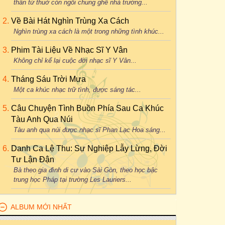
thân từ thuở còn ngồi chung ghế nhà trường...
Về Bài Hát Nghìn Trùng Xa Cách
Nghìn trùng xa cách là một trong những tình khúc...
Phim Tài Liệu Về Nhạc Sĩ Y Vân
Không chỉ kể lại cuộc đời nhạc sĩ Y Vân...
Tháng Sáu Trời Mưa
Một ca khúc nhạc trữ tình, được sáng tác...
Câu Chuyện Tình Buồn Phía Sau Ca Khúc
Tàu Anh Qua Núi
Tàu anh qua núi được nhạc sĩ Phan Lạc Hoa sáng...
Danh Ca Lệ Thu: Sự Nghiệp Lẫy Lừng, Đời
Tư Lận Đận
Bà theo gia đình di cư vào Sài Gòn, theo học bậc
trung học Pháp tại trường Les Lauriers...
ALBUM MỚI NHẤT