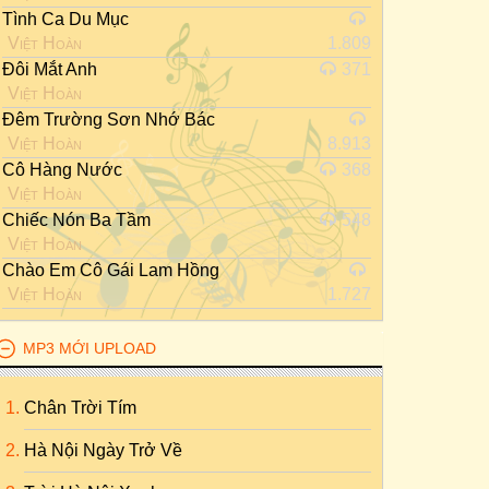
Tình Ca Du Mục
Việt Hoàn
1.809
Đôi Mắt Anh
371
Việt Hoàn
Đêm Trường Sơn Nhớ Bác
Việt Hoàn
8.913
Cô Hàng Nước
368
Việt Hoàn
Chiếc Nón Ba Tầm
548
Việt Hoàn
Chào Em Cô Gái Lam Hồng
Việt Hoàn
1.727
MP3 MỚI UPLOAD
Chân Trời Tím
Hà Nội Ngày Trở Về