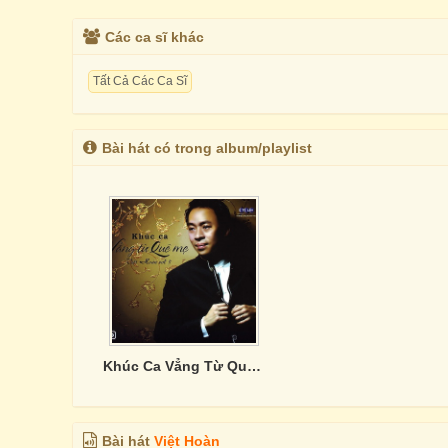
Các ca sĩ khác
Tất Cả Các Ca Sĩ
Bài hát có trong album/playlist
Khúc Ca Vẳng Từ Quê Mẹ
Bài hát
Việt Hoàn