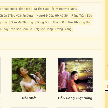
 Nhau Trong Rừng Mơ
Đi Tìm Câu Hát Lý Thương Nhau
Chiến Sĩ Mẹ Vá Năm Xưa
Người Đi Xây Hồ Kẻ Gỗ
Rặng Trâm Bầu
g Hôn
Giận Mà Thương
Đồng Đội
Thành Phố Hoa Phượng Đỏ
g Chày Trên Sóc Bom Bo
Ngược Dòng Hương Giang
ừ Quê Mẹ
Nỗi Nhớ
Uốn Cong Giọt Nắng