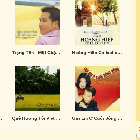
Trọng Tấn - Một Chặng Đường
Hoàng Hiệp Collection: Duyên Quê
Anh - Lan Anh
Quê Hương Tôi Việt Nam
Gửi Em Ở Cuối Sông Hồng