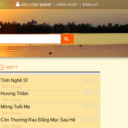
WELCOME
GUEST
|
ĐĂNG NHẬP
|
ĐĂNG KÝ
M
GỢI Ý
Tình Nghệ Sĩ
351
Việt Hoàn
Hương Thầm
512
Việt Hoàn
Mừng Tuổi Mẹ
403
Việt Hoàn
Còn Thương Rau Đắng Mọc Sau Hè
483
Việt Hoàn