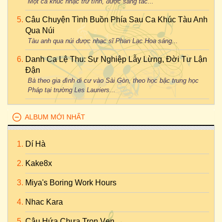
Một ca khúc nhạc trữ tình, được sáng tác...
Câu Chuyện Tình Buồn Phía Sau Ca Khúc Tàu Anh
Qua Núi
Tàu anh qua núi được nhạc sĩ Phan Lạc Hoa sáng...
Danh Ca Lệ Thu: Sự Nghiệp Lẫy Lừng, Đời Tư Lận
Đận
Bà theo gia đình di cư vào Sài Gòn, theo học bậc trung học
Pháp tại trường Les Lauriers...
ALBUM MỚI NHẤT
Dí Hà
Kake8x
Miya's Boring Work Hours
Nhac Kara
Câu Hứa Chưa Trọn Vẹn