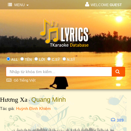
MENU
WELCOME
GUEST
ALL
TÊN
LỜI
C.SỸ
N.SỸ
Gõ Tiếng Việt
Hương Xa
Quang Minh
-
Tác giả:
Huỳnh Đình Khiêm
389