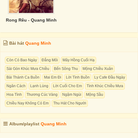
Rong Rêu - Quang Minh
Bài hát
Quang Minh
Còn Có Bao Ngày
Đắng Môi
Mây Hồng Cuối Hạ
Sài Gòn Khúc Mưa Chiều
Bến Sông Thu
Mộng Chiều Xuân
Bài Thánh Ca Buồn
Mai Em Đi
Lời Tình Buồn
Ly Cafe Đầu Ngày
Ngăn Cách
Lạnh Lùng
Lời Cuối Cho Em
Tình Khúc Chiều Mưa
Hoa Tình
Thương Cúc Vàng
Ngậm Ngùi
Mộng Sầu
Chiều Nay Không Có Em
Thu Hát Cho Người
Album/playlist
Quang Minh