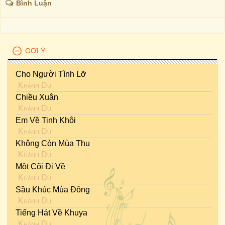
Bình Luận
GỢI Ý
Cho Người Tình Lỡ
Khánh Du
Chiều Xuân
Khánh Du
Em Về Tinh Khôi
Khánh Du
Không Còn Mùa Thu
Khánh Du
Một Cõi Đi Về
Khánh Du
Sầu Khúc Mùa Đông
Khánh Du
Tiếng Hát Về Khuya
Khánh Du