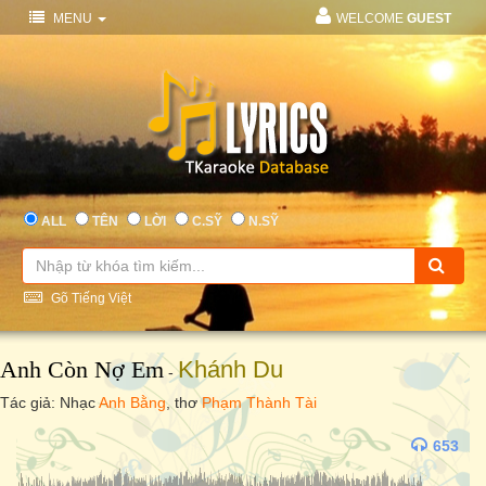
MENU
WELCOME
GUEST
ALL
TÊN
LỜI
C.SỸ
N.SỸ
Gõ Tiếng Việt
Anh Còn Nợ Em
Khánh Du
-
Tác giả: Nhạc
Anh Bằng
, thơ
Phạm Thành Tài
653