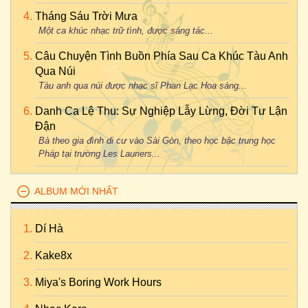
Tháng Sáu Trời Mưa
Một ca khúc nhạc trữ tình, được sáng tác...
Câu Chuyện Tình Buồn Phía Sau Ca Khúc Tàu Anh
Qua Núi
Tàu anh qua núi được nhạc sĩ Phan Lạc Hoa sáng...
Danh Ca Lệ Thu: Sự Nghiệp Lẫy Lừng, Đời Tư Lận
Đận
Bà theo gia đình di cư vào Sài Gòn, theo học bậc trung học
Pháp tại trường Les Lauriers...
ALBUM MỚI NHẤT
Dí Hà
Kake8x
Miya's Boring Work Hours