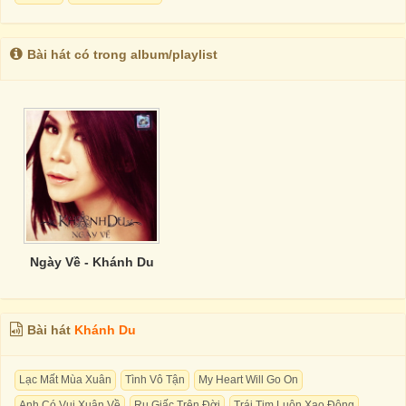
Bài hát có trong album/playlist
Ngày Về - Khánh Du
Bài hát
Khánh Du
Lạc Mất Mùa Xuân
Tình Vô Tận
My Heart Will Go On
Anh Có Vui Xuân Về
Ru Giấc Trên Đời
Trái Tim Luôn Xao Động