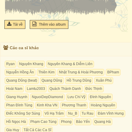
Tải về
Thêm vào album
Các ca sĩ khác
Ryan
Nguyên Khang
Nguyên Khang & Diễm Liên
Nguyễn Hồng Ân
Thiên Kim
Nhật Trung & Hoài Phương
BPham
Quang Dũng (beat)
Quang Dũng
Hồ Trung Dũng
Xuân Phú
Hoài Nam
Lamtu2003
Quách Thành Danh
Đức Thịnh
Giang Huynh
NguoiDepDiamond
Lưu Chí Vỹ
Đình Nguyên
Phan Đình Tùng
Kinh Kha VN
Phương Thanh
Hoàng Nguyên
Điếc Không Sợ Súng
Võ Hạ Trâm
Nu_B
Tu Rau
Đàm Vĩnh Hưng
Hồ Ngọc Hà
Phạm Cao Tùng
Phong
Bảo Yến
Quang Hà
Gia Huy
Tất Cả Các Ca Sĩ