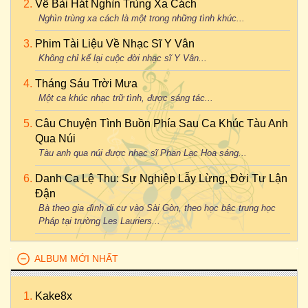
Về Bài Hát Nghìn Trùng Xa Cách
Nghìn trùng xa cách là một trong những tình khúc...
Phim Tài Liệu Về Nhạc Sĩ Y Vân
Không chỉ kể lại cuộc đời nhạc sĩ Y Vân...
Tháng Sáu Trời Mưa
Một ca khúc nhạc trữ tình, được sáng tác...
Câu Chuyện Tình Buồn Phía Sau Ca Khúc Tàu Anh
Qua Núi
Tàu anh qua núi được nhạc sĩ Phan Lạc Hoa sáng...
Danh Ca Lệ Thu: Sự Nghiệp Lẫy Lừng, Đời Tư Lận
Đận
Bà theo gia đình di cư vào Sài Gòn, theo học bậc trung học
Pháp tại trường Les Lauriers...
ALBUM MỚI NHẤT
Kake8x