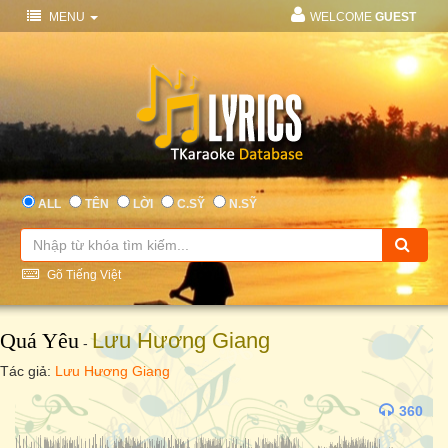
MENU
WELCOME
GUEST
ALL
TÊN
LỜI
C.SỸ
N.SỸ
Gõ Tiếng Việt
Quá Yêu
Lưu Hương Giang
-
Tác giả:
Lưu Hương Giang
360