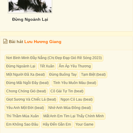
Đừng Ngoảnh Lại
Bài hát
Lưu Hương Giang
Nơi Bình Minh Đầy Nắng (Chị Đẹp Đạp Gió Rẽ Sóng 2023)
Đừng Ngoảnh Lại
Tết Xuân
Ấm Áp Yêu Thương
Một Người Đã Xa (beat)
Đừng Buông Tay
Tạm Biệt (beat)
Đừng Mãi Ngồi Đây (beat)
Tình Yêu Muôn Màu (beat)
Chong Chóng Gió (beat)
Cô Gái Tự Tin (beat)
Giọt Sương Và Chiếc Lá (beat)
Ngọn Cỏ Lau (beat)
Yêu Anh Một Đời (beat)
Nhớ Anh Mùa Đông (beat)
Thì Thầm Mùa Xuân
Mất Anh Em Tìm Lại Thấy Chính Mình
Em Không Sao Đâu
Hãy Đến Gần Em
Your Game