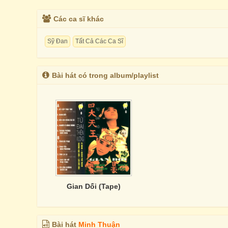
Các ca sĩ khác
Sỹ Đan
Tất Cả Các Ca Sĩ
Bài hát có trong album/playlist
Gian Dối (Tape)
Bài hát
Minh Thuận