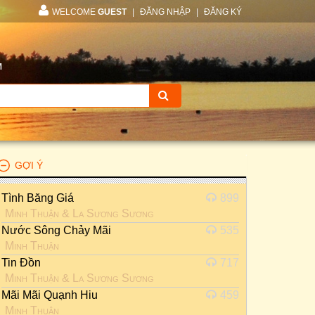
WELCOME
GUEST
|
ĐĂNG NHẬP
|
ĐĂNG KÝ
M
GỢI Ý
Tình Băng Giá
899
Minh Thuận
&
La Sương Sương
Nước Sông Chảy Mãi
535
Minh Thuận
Tin Đồn
717
Minh Thuận
&
La Sương Sương
Mãi Mãi Quạnh Hiu
459
Minh Thuận