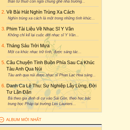
thân từ thuở còn ngồi chung ghế nhà trường...
Về Bài Hát Nghìn Trùng Xa Cách
Nghìn trùng xa cách là một trong những tình khúc...
Phim Tài Liệu Về Nhạc Sĩ Y Vân
Không chỉ kể lại cuộc đời nhạc sĩ Y Vân...
Tháng Sáu Trời Mưa
Một ca khúc nhạc trữ tình, được sáng tác...
Câu Chuyện Tình Buồn Phía Sau Ca Khúc
Tàu Anh Qua Núi
Tàu anh qua núi được nhạc sĩ Phan Lạc Hoa sáng...
Danh Ca Lệ Thu: Sự Nghiệp Lẫy Lừng, Đời
Tư Lận Đận
Bà theo gia đình di cư vào Sài Gòn, theo học bậc
trung học Pháp tại trường Les Lauriers...
ALBUM MỚI NHẤT