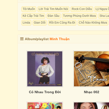
Tôi Muốn
Lời Trái Tim Muốn Nói
Rock Con Diều
Lý Ngựa 
Kẻ Cắp Trái Tim
Đàn Sầu
Tương Phùng Dưới Mưa
Sha La
Linda
Gian Dối
Rồi Em Cũng Ra Đi
Chỗ Nào Không Mưa
Album/playlist
Minh Thuận
Có Nhau Trong Đời
Nhạc 002