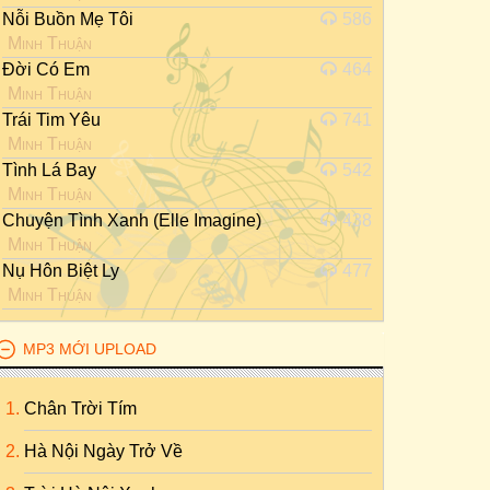
Nỗi Buồn Mẹ Tôi
586
Minh Thuận
Đời Có Em
464
Minh Thuận
Trái Tim Yêu
741
Minh Thuận
Tình Lá Bay
542
Minh Thuận
Chuyện Tình Xanh (Elle Imagine)
438
Minh Thuận
Nụ Hôn Biệt Ly
477
Minh Thuận
MP3 MỚI UPLOAD
Chân Trời Tím
Hà Nội Ngày Trở Về