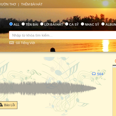
VƯỜN THƠ
|
THÊM BÀI HÁT
ALL
TÊN BÀI
LỜI BÀI HÁT
CA SỸ
NHẠC SỸ
ALBU
Gõ Tiếng Việt
564
Báo Lỗi