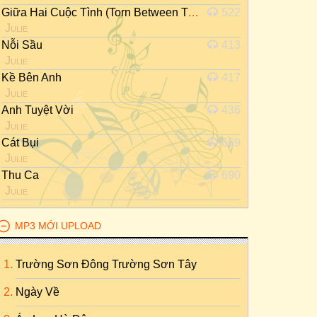
Giữa Hai Cuộc Tình (Torn Between Two Lovers)
522
Julie
Nỗi Sầu
413
Julie
Kề Bên Anh
417
Julie
Anh Tuyệt Vời
436
Julie
Cát Bụi
669
Julie
Thu Ca
690
Julie
MP3 MỚI UPLOAD
Trường Sơn Đông Trường Sơn Tây
Ngày Về