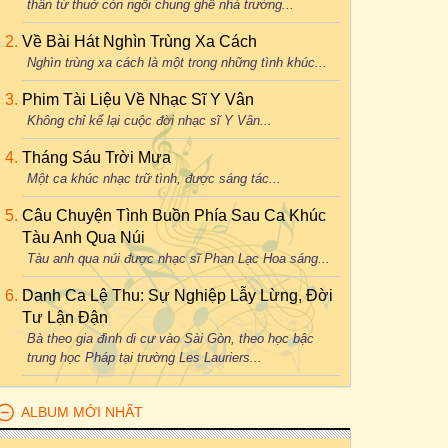
thân từ thuở còn ngồi chung ghế nhà trường...
Về Bài Hát Nghìn Trùng Xa Cách
Nghìn trùng xa cách là một trong những tình khúc...
Phim Tài Liệu Về Nhạc Sĩ Y Vân
Không chỉ kể lại cuộc đời nhạc sĩ Y Vân...
Tháng Sáu Trời Mưa
Một ca khúc nhạc trữ tình, được sáng tác...
Câu Chuyện Tình Buồn Phía Sau Ca Khúc
Tàu Anh Qua Núi
Tàu anh qua núi được nhạc sĩ Phan Lạc Hoa sáng...
Danh Ca Lệ Thu: Sự Nghiệp Lẫy Lừng, Đời
Tư Lận Đận
Bà theo gia đình di cư vào Sài Gòn, theo học bậc
trung học Pháp tại trường Les Lauriers...
ALBUM MỚI NHẤT