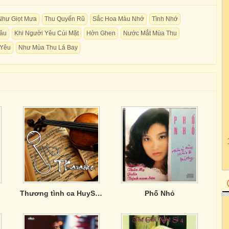
Như Giọt Mưa
Thu Quyến Rũ
Sắc Hoa Màu Nhớ
Tình Nhớ
âu
Khi Người Yêu Cúi Mặt
Hờn Ghen
Nước Mắt Mùa Thu
 Yêu
Như Mùa Thu Lá Bay
Thương tình ca HuySony
Phố Nhỏ