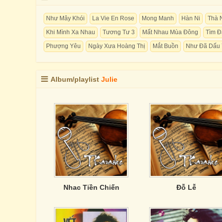
Như Mây Khói
La Vie En Rose
Mong Manh
Hàn Ni
Thà 
Khi Mình Xa Nhau
Tương Tư 3
Mất Nhau Mùa Đông
Tìm Đ
Phượng Yêu
Ngày Xưa Hoàng Thị
Mắt Buồn
Như Đã Dấu
Album/playlist
Julie
Nhac Tiền Chiến
Đỗ Lễ