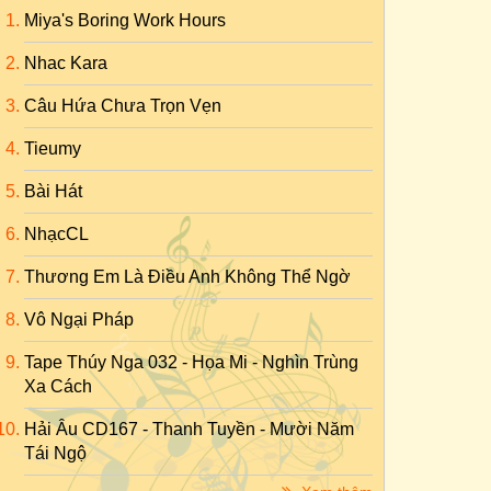
Miya's Boring Work Hours
Nhac Kara
Câu Hứa Chưa Trọn Vẹn
Tieumy
Bài Hát
NhạcCL
Thương Em Là Điều Anh Không Thể Ngờ
Vô Ngại Pháp
Tape Thúy Nga 032 - Họa Mi - Nghìn Trùng
Xa Cách
Hải Âu CD167 - Thanh Tuyền - Mười Năm
Tái Ngộ