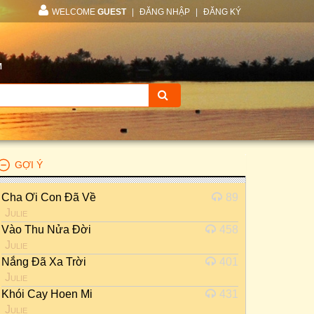
WELCOME
GUEST
|
ĐĂNG NHẬP
|
ĐĂNG KÝ
M
GỢI Ý
Cha Ơi Con Đã Về
89
Julie
Vào Thu Nửa Đời
458
Julie
Nắng Đã Xa Trời
401
Julie
Khói Cay Hoen Mi
431
Julie