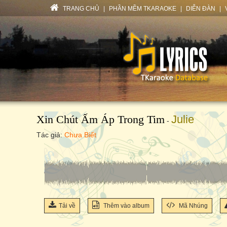
TRANG CHỦ
|
PHẦN MỀM TKARAOKE
|
DIỄN ĐÀN
|
Xin Chút Ấm Áp Trong Tim
Julie
-
Tác giả:
Chưa Biết
Tải về
Thêm vào album
Mã Nhúng