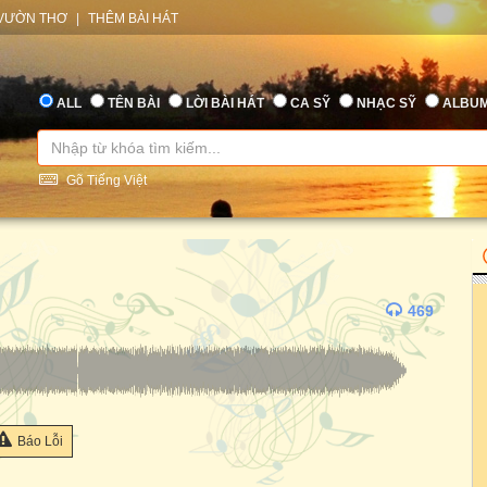
VƯỜN THƠ
|
THÊM BÀI HÁT
ALL
TÊN BÀI
LỜI BÀI HÁT
CA SỸ
NHẠC SỸ
ALBU
Gõ Tiếng Việt
469
Báo Lỗi