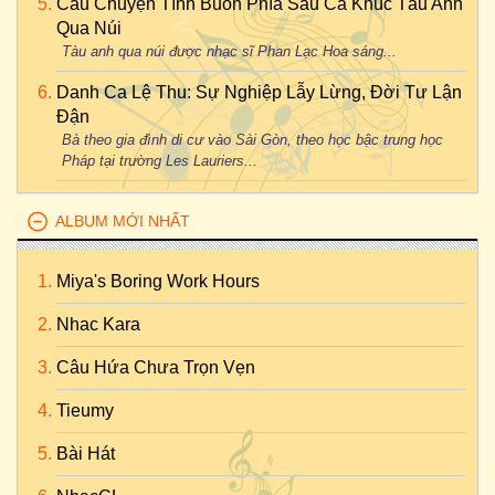
Câu Chuyện Tình Buồn Phía Sau Ca Khúc Tàu Anh
Qua Núi
Tàu anh qua núi được nhạc sĩ Phan Lạc Hoa sáng...
Danh Ca Lệ Thu: Sự Nghiệp Lẫy Lừng, Đời Tư Lận
Đận
Bà theo gia đình di cư vào Sài Gòn, theo học bậc trung học
Pháp tại trường Les Lauriers...
ALBUM MỚI NHẤT
Miya's Boring Work Hours
Nhac Kara
Câu Hứa Chưa Trọn Vẹn
Tieumy
Bài Hát