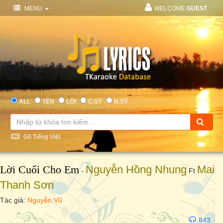
MENU
WELCOME
GUEST
ALL
TÊN
LỜI
C.SỸ
N.SỸ
Gõ Tiếng Việt
Lời Cuối Cho Em
Nguyễn Hồng Nhung
Mai
-
Ft
Thanh Sơn
Tác giả:
Nguyễn Vũ
843