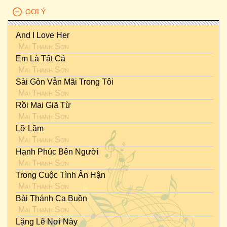
GỢI Ý
And I Love Her
Mai Thanh Sơn
Em Là Tất Cả
Mai Thanh Sơn
Sài Gòn Vẫn Mãi Trong Tôi
Mai Thanh Sơn
Rồi Mai Giã Từ
Mai Thanh Sơn
Lỡ Lầm
Mai Thanh Sơn
Hạnh Phúc Bên Người
Mai Thanh Sơn
Trong Cuộc Tình Ân Hận
Mai Thanh Sơn
Bài Thánh Ca Buồn
Mai Thanh Sơn
Lặng Lẽ Nơi Này