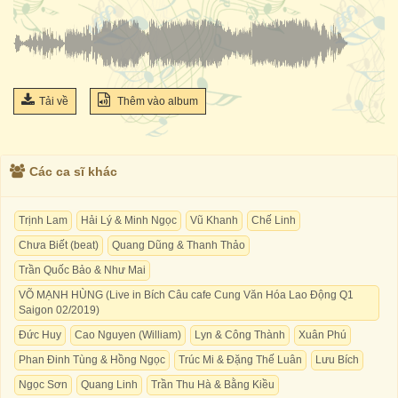
Tải về
Thêm vào album
Các ca sĩ khác
Trịnh Lam
Hải Lý & Minh Ngọc
Vũ Khanh
Chế Linh
Chưa Biết (beat)
Quang Dũng & Thanh Thảo
Trần Quốc Bảo & Như Mai
VÕ MẠNH HÙNG (Live in Bích Câu cafe Cung Văn Hóa Lao Động Q1
Saigon 02/2019)
Đức Huy
Cao Nguyen (William)
Lyn & Công Thành
Xuân Phú
Phan Đinh Tùng & Hồng Ngọc
Trúc Mi & Đặng Thế Luân
Lưu Bích
Ngọc Sơn
Quang Linh
Trần Thu Hà & Bằng Kiều