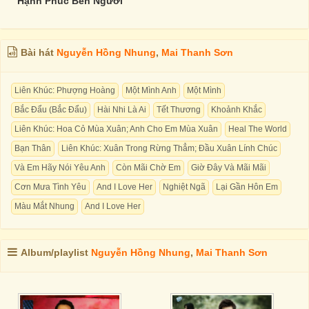
Hạnh Phúc Bên Người
Bài hát
Nguyễn Hồng Nhung
,
Mai Thanh Sơn
Liên Khúc: Phượng Hoàng
Một Mình Anh
Một Mình
Bắc Đẩu (Bắc Đẩu)
Hài Nhi Là Ai
Tết Thương
Khoảnh Khắc
Liên Khúc: Hoa Cỏ Mùa Xuân; Anh Cho Em Mùa Xuân
Heal The World
Bạn Thân
Liên Khúc: Xuân Trong Rừng Thẳm; Đầu Xuân Lính Chúc
Và Em Hãy Nói Yêu Anh
Còn Mãi Chờ Em
Giờ Đây Và Mãi Mãi
Cơn Mưa Tình Yêu
And I Love Her
Nghiệt Ngã
Lại Gần Hôn Em
Màu Mắt Nhung
And I Love Her
Album/playlist
Nguyễn Hồng Nhung
,
Mai Thanh Sơn