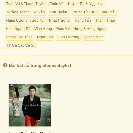
Tuấn Vũ & Thanh Tuyền
Tuấn Vũ
Huỳnh Thi & Ngọc Lan
Trường Thanh
Ái Vân
Sơn Tuyền
Chung Tử Lưu
Thái Châu
Hùng Cường (trước 75)
Nhật Trường
Trọng Tấn
Thanh Thảo
Kiều Nga
Đàm Vĩnh Hưng
Đàm Vĩnh Hưng & Hồng Ngọc
Phạm Cao Tùng
Ngọc Lan
Elvis Phương
Quang Minh
Tất Cả Các Ca Sĩ
Bài hát có trong album/playlist