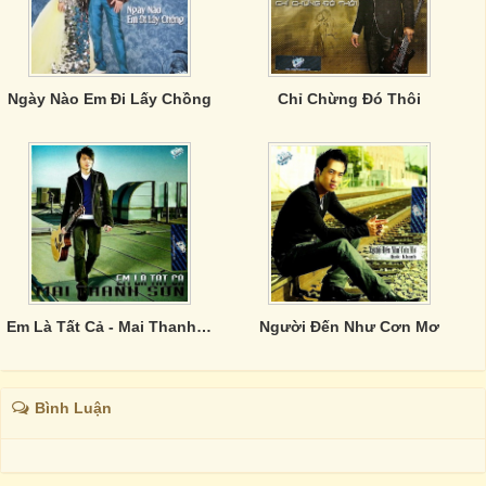
Ngày Nào Em Đi Lấy Chồng
Chỉ Chừng Đó Thôi
Em Là Tất Cả - Mai Thanh Sơn
Người Ðến Như Cơn Mơ
Bình Luận