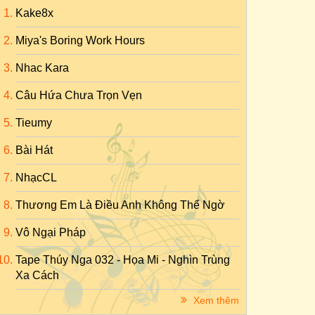
Kake8x
Miya's Boring Work Hours
Nhac Kara
Câu Hứa Chưa Trọn Vẹn
Tieumy
Bài Hát
NhạcCL
Thương Em Là Điều Anh Không Thể Ngờ
Vô Ngại Pháp
Tape Thúy Nga 032 - Họa Mi - Nghìn Trùng
Xa Cách
Xem thêm