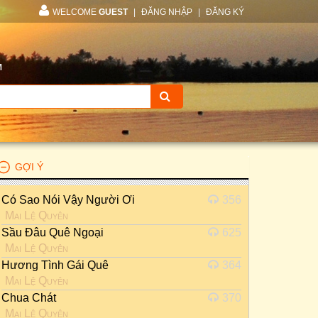
WELCOME
GUEST
|
ĐĂNG NHẬP
|
ĐĂNG KÝ
M
GỢI Ý
Có Sao Nói Vậy Người Ơi
356
Mai Lệ Quyên
Sầu Đâu Quê Ngoại
625
Mai Lệ Quyên
Hương Tình Gái Quê
364
Mai Lệ Quyên
Chua Chát
370
Mai Lệ Quyên