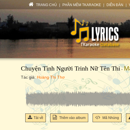
TRANG CHỦ
|
PHẦN MỀM TKARAOKE
|
DIỄN ĐÀN
|
Chuyện Tình Người Trinh Nữ Tên Thi
M
-
Tác giả:
Hoàng Thi Thơ
Tải về
Thêm vào album
Mã Nhúng