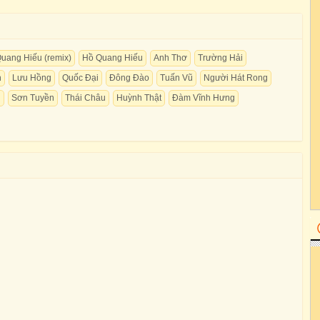
uang Hiếu (remix)
Hồ Quang Hiếu
Anh Thơ
Trường Hải
n
Lưu Hồng
Quốc Đại
Đông Đào
Tuấn Vũ
Người Hát Rong
g
Sơn Tuyền
Thái Châu
Huỳnh Thật
Đàm Vĩnh Hưng