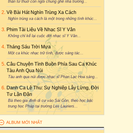
thân từ thuở còn ngồi chung ghế nhà trường...
Về Bài Hát Nghìn Trùng Xa Cách
Nghìn trùng xa cách là một trong những tình khúc...
Phim Tài Liệu Về Nhạc Sĩ Y Vân
Không chỉ kể lại cuộc đời nhạc sĩ Y Vân...
Tháng Sáu Trời Mưa
Một ca khúc nhạc trữ tình, được sáng tác...
Câu Chuyện Tình Buồn Phía Sau Ca Khúc
Tàu Anh Qua Núi
Tàu anh qua núi được nhạc sĩ Phan Lạc Hoa sáng...
Danh Ca Lệ Thu: Sự Nghiệp Lẫy Lừng, Đời
Tư Lận Đận
Bà theo gia đình di cư vào Sài Gòn, theo học bậc
trung học Pháp tại trường Les Lauriers...
ALBUM MỚI NHẤT