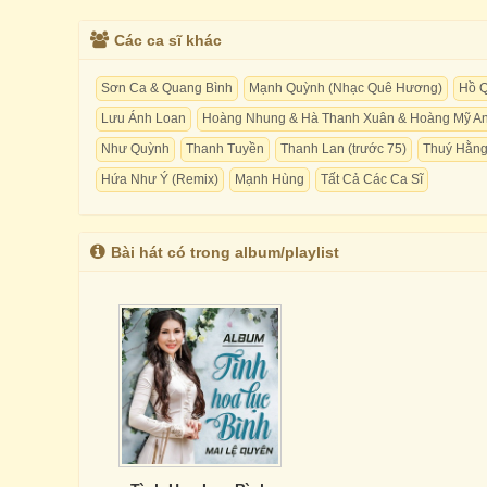
Các ca sĩ khác
Sơn Ca & Quang Bình
Mạnh Quỳnh (Nhạc Quê Hương)
Hồ Q
Lưu Ánh Loan
Hoàng Nhung & Hà Thanh Xuân & Hoàng Mỹ A
Như Quỳnh
Thanh Tuyền
Thanh Lan (trước 75)
Thuý Hằn
Hứa Như Ý (Remix)
Mạnh Hùng
Tất Cả Các Ca Sĩ
Bài hát có trong album/playlist