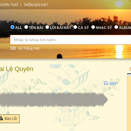
VƯỜN THƠ
|
THÊM BÀI HÁT
ALL
TÊN BÀI
LỜI BÀI HÁT
CA SỸ
NHẠC SỸ
ALBU
Gõ Tiếng Việt
ai Lệ Quyên
607
Báo Lỗi