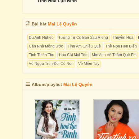
Tình Hoa Lục Bình
Bài hát
Mai Lệ Quyên
Dù Anh Nghèo
Tương Tư Cô Bán Sầu Riêng
Thuyền Hoa
Căn Nhà Mộng Ước
Tình Ấm Chiều Quê
Thề Non Hẹn Biển
Tình Thiên Thu
Hoa Cài Mái Tóc
Mời Anh Về Thăm Quê Em
Vó Ngựa Trên Đồi Cỏ Non
Về Miền Tây
Album/playlist
Mai Lệ Quyên