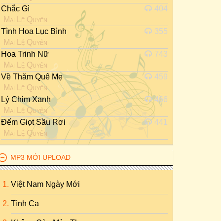
Chắc Gì
404
Mai Lệ Quyên
Tình Hoa Lục Bình
355
Mai Lệ Quyên
Hoa Trinh Nữ
743
Mai Lệ Quyên
Về Thăm Quê Mẹ
459
Mai Lệ Quyên
Lý Chim Xanh
466
Mai Lệ Quyên
Đếm Giọt Sầu Rơi
441
Mai Lệ Quyên
MP3 MỚI UPLOAD
Việt Nam Ngày Mới
Tình Ca