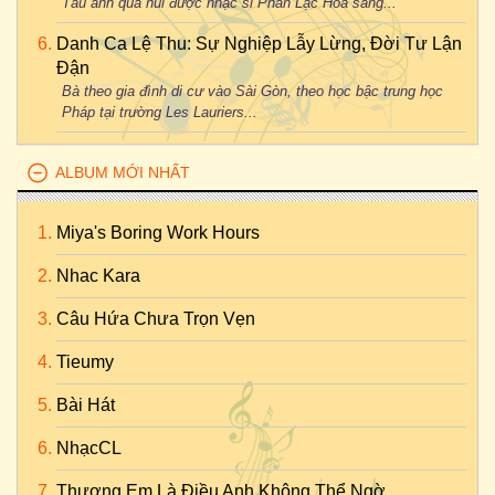
Tàu anh qua núi được nhạc sĩ Phan Lạc Hoa sáng...
Danh Ca Lệ Thu: Sự Nghiệp Lẫy Lừng, Đời Tư Lận
Đận
Bà theo gia đình di cư vào Sài Gòn, theo học bậc trung học
Pháp tại trường Les Lauriers...
ALBUM MỚI NHẤT
Miya's Boring Work Hours
Nhac Kara
Câu Hứa Chưa Trọn Vẹn
Tieumy
Bài Hát
NhạcCL
Thương Em Là Điều Anh Không Thể Ngờ