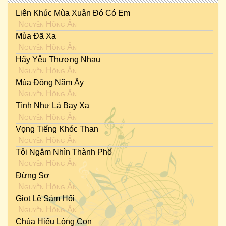
Liên Khúc Mùa Xuân Đó Có Em
Nguyễn Hồng Ân
Mùa Đã Xa
Nguyễn Hồng Ân
Hãy Yêu Thương Nhau
Nguyễn Hồng Ân
Mùa Đông Năm Ấy
Nguyễn Hồng Ân
Tình Như Lá Bay Xa
Nguyễn Hồng Ân
Vọng Tiếng Khóc Than
Nguyễn Hồng Ân
Tôi Ngắm Nhìn Thành Phố
Nguyễn Hồng Ân
Đừng Sợ
Nguyễn Hồng Ân
Giọt Lệ Sám Hối
Nguyễn Hồng Ân
Chúa Hiểu Lòng Con