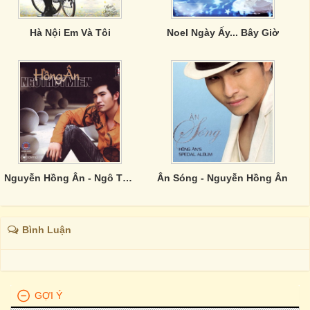
Hà Nội Em Và Tôi
Noel Ngày Ấy... Bây Giờ
Nguyễn Hồng Ân - Ngô Thuỵ Miên
Ân Sóng - Nguyễn Hồng Ân
Bình Luận
GỢI Ý