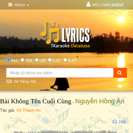
MENU
WELCOME
GUEST
ALL
TÊN
LỜI
C.SỸ
N.SỸ
Gõ Tiếng Việt
Bài Không Tên Cuối Cùng
Nguyễn Hồng Ân
-
Tác giả:
Vũ Thành An
708