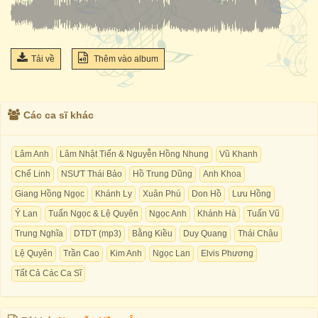
Tải về
Thêm vào album
Các ca sĩ khác
Lâm Anh
Lâm Nhật Tiến & Nguyễn Hồng Nhung
Vũ Khanh
Chế Linh
NSƯT Thái Bảo
Hồ Trung Dũng
Anh Khoa
Giang Hồng Ngọc
Khánh Ly
Xuân Phú
Don Hồ
Lưu Hồng
Ý Lan
Tuấn Ngọc & Lệ Quyên
Ngọc Anh
Khánh Hà
Tuấn Vũ
Trung Nghĩa
DTDT (mp3)
Bằng Kiều
Duy Quang
Thái Châu
Lệ Quyên
Trần Cao
Kim Anh
Ngọc Lan
Elvis Phương
Tất Cả Các Ca Sĩ