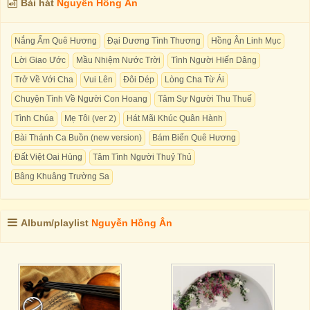
Bài hát
Nguyễn Hồng Ân
Nắng Ấm Quê Hương
Đại Dương Tình Thương
Hồng Ân Linh Mục
Lời Giao Ước
Mầu Nhiệm Nước Trời
Tình Người Hiến Dâng
Trở Về Với Cha
Vui Lên
Đôi Dép
Lòng Cha Từ Ái
Chuyện Tình Về Người Con Hoang
Tâm Sự Người Thu Thuế
Tình Chúa
Mẹ Tôi (ver 2)
Hát Mãi Khúc Quân Hành
Bài Thánh Ca Buồn (new version)
Bám Biển Quê Hương
Đất Việt Oai Hùng
Tâm Tình Người Thuỷ Thủ
Bâng Khuâng Trường Sa
Album/playlist
Nguyễn Hồng Ân