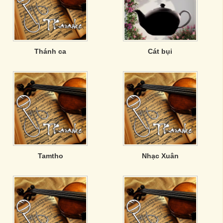
Thánh ca
Cát bụi
Tamtho
Nhạc Xuân