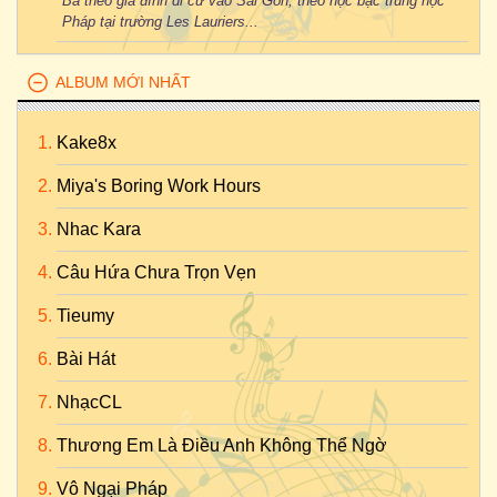
Bà theo gia đình di cư vào Sài Gòn, theo học bậc trung học
Pháp tại trường Les Lauriers...
ALBUM MỚI NHẤT
Kake8x
Miya's Boring Work Hours
Nhac Kara
Câu Hứa Chưa Trọn Vẹn
Tieumy
Bài Hát
NhạcCL
Thương Em Là Điều Anh Không Thể Ngờ
Vô Ngại Pháp