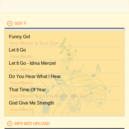
GỢI Ý
Funny Girl
Idina Menzel
&
Glee Cast
Let It Go
Idina Menzel
Let It Go - Idina Menzel
Idina Menzel
Do You Hear What I Hear
Idina Menzel
That Time Of Year
Idina Menzel
&
Kristen Bell
&
Josh Gad
God Give Me Strength
Idina Menzel
MP3 MỚI UPLOAD