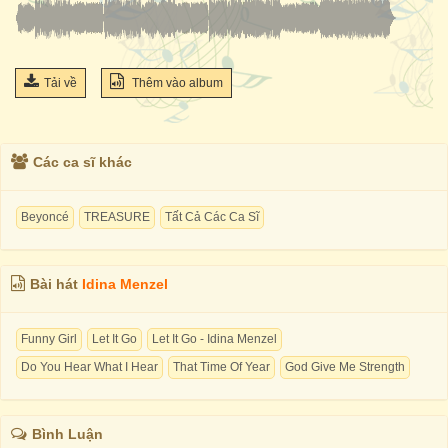
Tải về
Thêm vào album
Các ca sĩ khác
Beyoncé
TREASURE
Tất Cả Các Ca Sĩ
Bài hát
Idina Menzel
Funny Girl
Let It Go
Let It Go - Idina Menzel
Do You Hear What I Hear
That Time Of Year
God Give Me Strength
Bình Luận