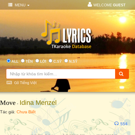
MENU
WELCOME
GUEST
ALL
TÊN
LỜI
C.SỸ
N.SỸ
Gõ Tiếng Việt
Move
Idina Menzel
-
Tác giả:
Chưa Biết
554