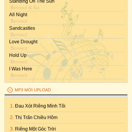
Standing On The Sun
Beyoncé
&
Sia
All Night
Beyoncé
Sandcastles
Beyoncé
Love Drought
Beyoncé
Hold Up
Beyoncé
I Was Here
Beyoncé
MP3 MỚI UPLOAD
Đau Xót Riêng Mình Tôi
Thị Trấn Chiều Hôm
Riêng Một Góc Trời