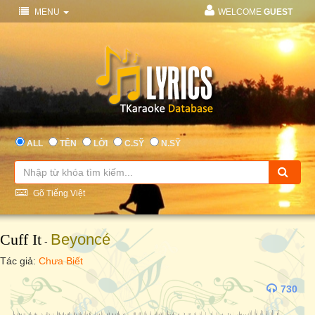
MENU
WELCOME
GUEST
ALL
TÊN
LỜI
C.SỸ
N.SỸ
Gõ Tiếng Việt
Cuff It
Beyoncé
-
Tác giả:
Chưa Biết
730