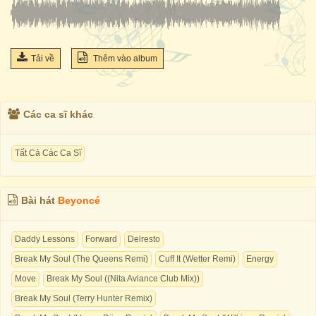
Tải về
Thêm vào album
Các ca sĩ khác
Tất Cả Các Ca Sĩ
Bài hát
Beyoncé
Daddy Lessons
Forward
Delresto
Break My Soul (The Queens Remi)
Cuff It (Wetter Remi)
Energy
Move
Break My Soul ((Nita Aviance Club Mix))
Break My Soul (Terry Hunter Remix)