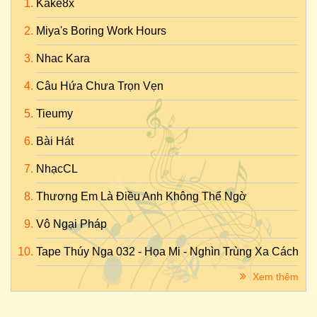
Kake8x
Miya's Boring Work Hours
Nhac Kara
Câu Hứa Chưa Trọn Vẹn
Tieumy
Bài Hát
NhạcCL
Thương Em Là Điều Anh Không Thể Ngờ
Vô Ngại Pháp
Tape Thúy Nga 032 - Họa Mi - Nghìn Trùng Xa Cách
Xem thêm