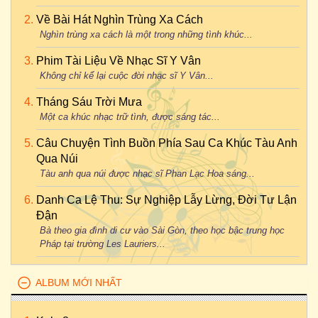
Về Bài Hát Nghìn Trùng Xa Cách
Nghìn trùng xa cách là một trong những tình khúc...
Phim Tài Liệu Về Nhạc Sĩ Y Vân
Không chỉ kể lại cuộc đời nhạc sĩ Y Vân...
Tháng Sáu Trời Mưa
Một ca khúc nhạc trữ tình, được sáng tác...
Câu Chuyện Tình Buồn Phía Sau Ca Khúc Tàu Anh
Qua Núi
Tàu anh qua núi được nhạc sĩ Phan Lạc Hoa sáng...
Danh Ca Lệ Thu: Sự Nghiệp Lẫy Lừng, Đời Tư Lận
Đận
Bà theo gia đình di cư vào Sài Gòn, theo học bậc trung học
Pháp tại trường Les Lauriers...
ALBUM MỚI NHẤT