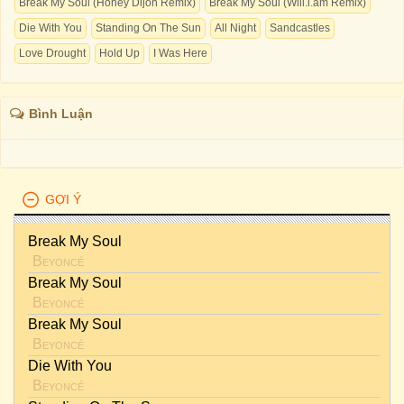
Break My Soul (Honey Dijon Remix)
Break My Soul (Will.i.am Remix)
Die With You
Standing On The Sun
All Night
Sandcastles
Love Drought
Hold Up
I Was Here
Bình Luận
GỢI Ý
Break My Soul
Beyoncé
Break My Soul
Beyoncé
Break My Soul
Beyoncé
Die With You
Beyoncé