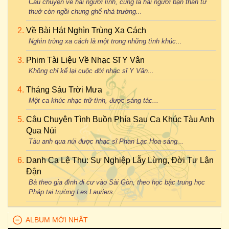
Câu chuyện về hai người lính, cũng là hai người bạn thân từ
thuở còn ngồi chung ghế nhà trường...
Về Bài Hát Nghìn Trùng Xa Cách
Nghìn trùng xa cách là một trong những tình khúc...
Phim Tài Liệu Về Nhạc Sĩ Y Vân
Không chỉ kể lại cuộc đời nhạc sĩ Y Vân...
Tháng Sáu Trời Mưa
Một ca khúc nhạc trữ tình, được sáng tác...
Câu Chuyện Tình Buồn Phía Sau Ca Khúc Tàu Anh
Qua Núi
Tàu anh qua núi được nhạc sĩ Phan Lạc Hoa sáng...
Danh Ca Lệ Thu: Sự Nghiệp Lẫy Lừng, Đời Tư Lận
Đận
Bà theo gia đình di cư vào Sài Gòn, theo học bậc trung học
Pháp tại trường Les Lauriers...
ALBUM MỚI NHẤT