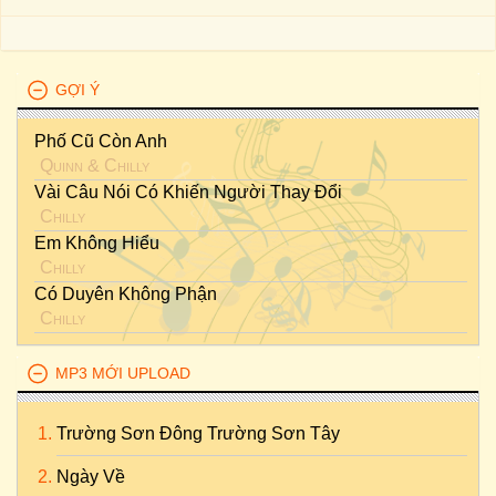
GỢI Ý
Phố Cũ Còn Anh
Quinn
&
Chilly
Vài Câu Nói Có Khiến Người Thay Đổi
Chilly
Em Không Hiểu
Chilly
Có Duyên Không Phận
Chilly
MP3 MỚI UPLOAD
Trường Sơn Đông Trường Sơn Tây
Ngày Về