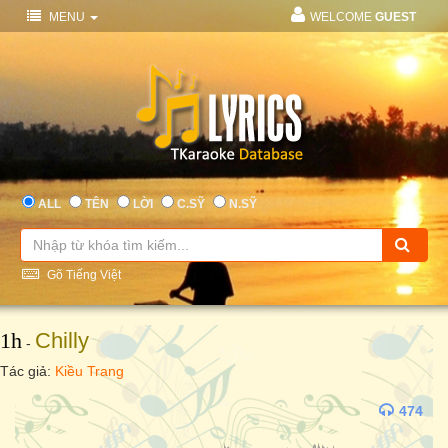
MENU
WELCOME
GUEST
ALL
TÊN
LỜI
C.SỸ
N.SỸ
Gõ Tiếng Việt
1h
Chilly
-
Tác giả:
Kiều Trang
474