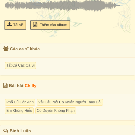
Tải về
Thêm vào album
Các ca sĩ khác
Tất Cả Các Ca Sĩ
Bài hát
Chilly
Phố Cũ Còn Anh
Vài Câu Nói Có Khiến Người Thay Đổi
Em Không Hiểu
Có Duyên Không Phận
Bình Luận