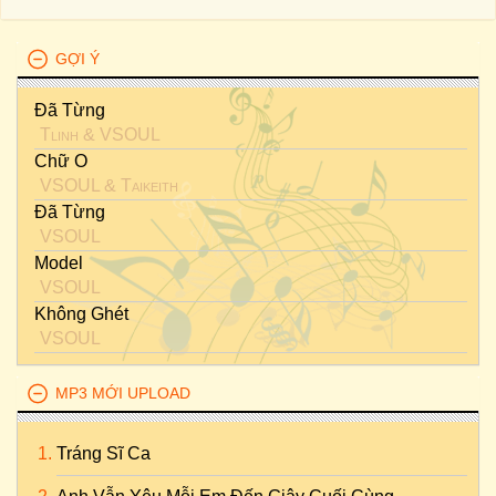
GỢI Ý
Đã Từng
Tlinh
&
VSOUL
Chữ O
VSOUL
&
Taikeith
Đã Từng
VSOUL
Model
VSOUL
Không Ghét
VSOUL
MP3 MỚI UPLOAD
Tráng Sĩ Ca