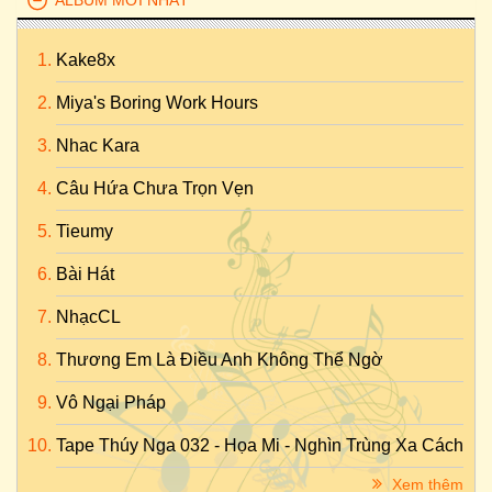
ALBUM MỚI NHẤT
Kake8x
Miya's Boring Work Hours
Nhac Kara
Câu Hứa Chưa Trọn Vẹn
Tieumy
Bài Hát
NhạcCL
Thương Em Là Điều Anh Không Thể Ngờ
Vô Ngại Pháp
Tape Thúy Nga 032 - Họa Mi - Nghìn Trùng Xa Cách
Xem thêm