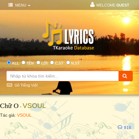
MENU
WELCOME
GUEST
ALL
TÊN
LỜI
C.SỸ
N.SỸ
Gõ Tiếng Việt
Chữ O
VSOUL
-
Tác giả:
VSOUL
916