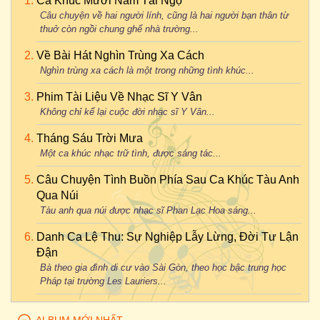
Ca Khúc Mười Năm Tái Ngộ
Câu chuyện về hai người lính, cũng là hai người bạn thân từ
thuở còn ngồi chung ghế nhà trường...
Về Bài Hát Nghìn Trùng Xa Cách
Nghìn trùng xa cách là một trong những tình khúc...
Phim Tài Liệu Về Nhạc Sĩ Y Vân
Không chỉ kể lại cuộc đời nhạc sĩ Y Vân...
Tháng Sáu Trời Mưa
Một ca khúc nhạc trữ tình, được sáng tác...
Câu Chuyện Tình Buồn Phía Sau Ca Khúc Tàu Anh
Qua Núi
Tàu anh qua núi được nhạc sĩ Phan Lạc Hoa sáng...
Danh Ca Lệ Thu: Sự Nghiệp Lẫy Lừng, Đời Tư Lận
Đận
Bà theo gia đình di cư vào Sài Gòn, theo học bậc trung học
Pháp tại trường Les Lauriers...