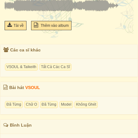
Tải về
Thêm vào album
Các ca sĩ khác
VSOUL & Taikeith
Tất Cả Các Ca Sĩ
Bài hát
VSOUL
Đã Từng
Chữ O
Đã Từng
Model
Không Ghét
Bình Luận