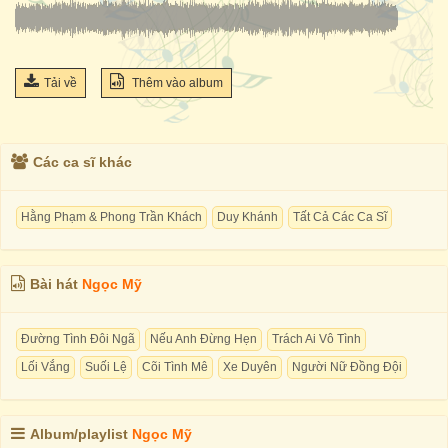
Tải về
Thêm vào album
Các ca sĩ khác
Hằng Phạm & Phong Trần Khách
Duy Khánh
Tất Cả Các Ca Sĩ
Bài hát
Ngọc Mỹ
Đường Tình Đôi Ngã
Nếu Anh Đừng Hẹn
Trách Ai Vô Tình
Lối Vắng
Suối Lệ
Cõi Tình Mê
Xe Duyên
Người Nữ Đồng Đội
Album/playlist
Ngọc Mỹ