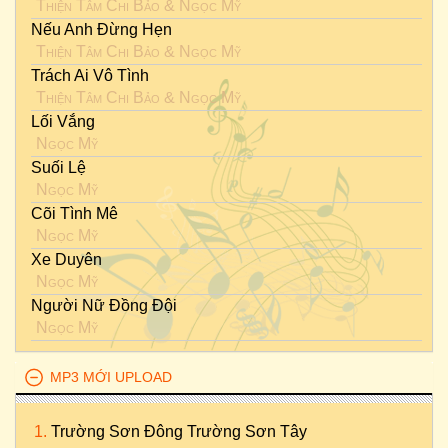
Thiện Tâm Chi Bảo
&
Ngọc Mỹ
Nếu Anh Đừng Hẹn
Thiện Tâm Chi Bảo
&
Ngọc Mỹ
Trách Ai Vô Tình
Thiện Tâm Chi Bảo
&
Ngọc Mỹ
Lối Vắng
Ngọc Mỹ
Suối Lệ
Ngọc Mỹ
Cõi Tình Mê
Ngọc Mỹ
Xe Duyên
Ngọc Mỹ
Người Nữ Đồng Đội
Ngọc Mỹ
MP3 MỚI UPLOAD
Trường Sơn Đông Trường Sơn Tây