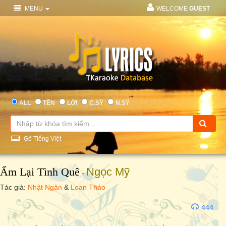
MENU
WELCOME
GUEST
ALL
TÊN
LỜI
C.SỸ
N.SỸ
Gõ Tiếng Việt
Ấm Lại Tình Quê
Ngọc Mỹ
-
Tác giả:
Nhật Ngân
&
Loan Thảo
444