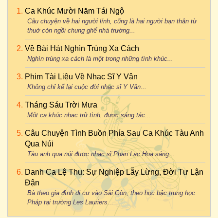
Ca Khúc Mười Năm Tái Ngộ
Câu chuyện về hai người lính, cũng là hai người bạn thân từ
thuở còn ngồi chung ghế nhà trường...
Về Bài Hát Nghìn Trùng Xa Cách
Nghìn trùng xa cách là một trong những tình khúc...
Phim Tài Liệu Về Nhạc Sĩ Y Vân
Không chỉ kể lại cuộc đời nhạc sĩ Y Vân...
Tháng Sáu Trời Mưa
Một ca khúc nhạc trữ tình, được sáng tác...
Câu Chuyện Tình Buồn Phía Sau Ca Khúc Tàu Anh
Qua Núi
Tàu anh qua núi được nhạc sĩ Phan Lạc Hoa sáng...
Danh Ca Lệ Thu: Sự Nghiệp Lẫy Lừng, Đời Tư Lận
Đận
Bà theo gia đình di cư vào Sài Gòn, theo học bậc trung học
Pháp tại trường Les Lauriers...