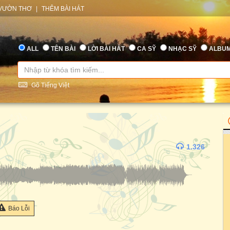
VƯỜN THƠ
|
THÊM BÀI HÁT
ALL
TÊN BÀI
LỜI BÀI HÁT
CA SỸ
NHẠC SỸ
ALBU
Gõ Tiếng Việt
1.326
Báo Lỗi