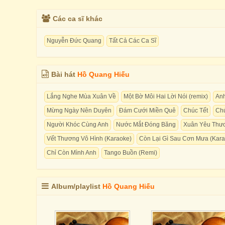
Các ca sĩ khác
Nguyễn Đức Quang
Tất Cả Các Ca Sĩ
Bài hát
Hồ Quang Hiếu
Lắng Nghe Mùa Xuân Về
Một Bờ Môi Hai Lời Nói (remix)
An
Mừng Ngày Nên Duyên
Đám Cưới Miền Quê
Chúc Tết
Chú
Người Khóc Cùng Anh
Nước Mắt Đóng Băng
Xuân Yêu Thươ
Vết Thương Vô Hình (Karaoke)
Còn Lại Gì Sau Cơn Mưa (Kara
Chỉ Còn Mình Anh
Tango Buồn (Remi)
Album/playlist
Hồ Quang Hiếu