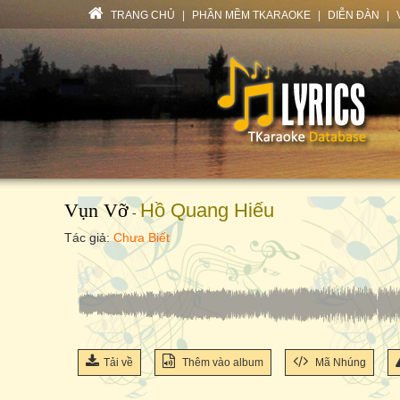
TRANG CHỦ
|
PHẦN MỀM TKARAOKE
|
DIỄN ĐÀN
|
Vụn Vỡ
Hồ Quang Hiếu
-
Tác giả:
Chưa Biết
Tải về
Thêm vào album
Mã Nhúng