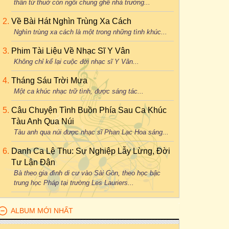
thân từ thuở còn ngồi chung ghế nhà trường...
Về Bài Hát Nghìn Trùng Xa Cách
Nghìn trùng xa cách là một trong những tình khúc...
Phim Tài Liệu Về Nhạc Sĩ Y Vân
Không chỉ kể lại cuộc đời nhạc sĩ Y Vân...
Tháng Sáu Trời Mưa
Một ca khúc nhạc trữ tình, được sáng tác...
Câu Chuyện Tình Buồn Phía Sau Ca Khúc
Tàu Anh Qua Núi
Tàu anh qua núi được nhạc sĩ Phan Lạc Hoa sáng...
Danh Ca Lệ Thu: Sự Nghiệp Lẫy Lừng, Đời
Tư Lận Đận
Bà theo gia đình di cư vào Sài Gòn, theo học bậc
trung học Pháp tại trường Les Lauriers...
ALBUM MỚI NHẤT