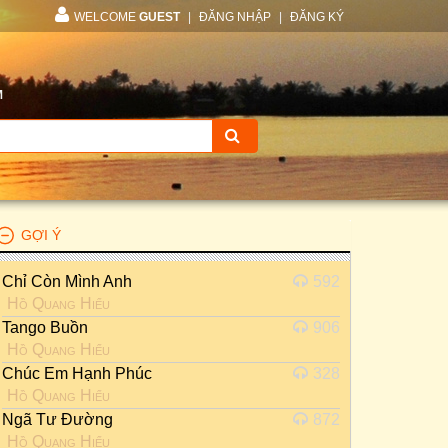
WELCOME
GUEST
|
ĐĂNG NHẬP
|
ĐĂNG KÝ
M
GỢI Ý
Chỉ Còn Mình Anh
592
Hồ Quang Hiếu
Tango Buồn
906
Hồ Quang Hiếu
Chúc Em Hạnh Phúc
328
Hồ Quang Hiếu
Ngã Tư Đường
872
Hồ Quang Hiếu