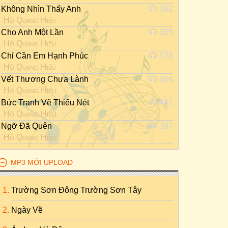
Không Nhìn Thấy Anh
392
Hồ Quang Hiếu
Cho Anh Một Lần
385
Hồ Quang Hiếu
Chỉ Cần Em Hạnh Phúc
578
Hồ Quang Hiếu
Vết Thương Chưa Lành
504
Hồ Quang Hiếu
Bức Tranh Vẽ Thiếu Nét
441
Hồ Quang Hiếu
Ngỡ Đã Quên
397
Hồ Quang Hiếu
MP3 MỚI UPLOAD
Trường Sơn Đông Trường Sơn Tây
Ngày Về