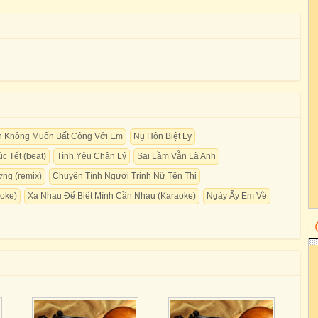
h Không Muốn Bất Công Với Em
Nụ Hôn Biệt Ly
c Tết (beat)
Tình Yêu Chân Lý
Sai Lầm Vẫn Là Anh
ng (remix)
Chuyện Tình Người Trinh Nữ Tên Thi
oke)
Xa Nhau Để Biết Mình Cần Nhau (Karaoke)
Ngày Ấy Em Về