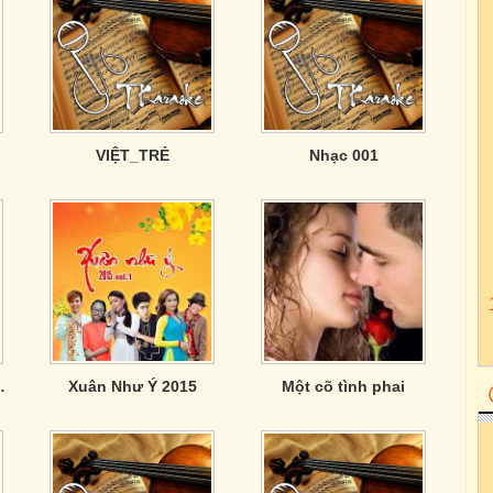
VIỆT_TRẺ
Nhạc 001
c Tết Mọi Nhà
Xuân Như Ý 2015
Một cõ tình phai