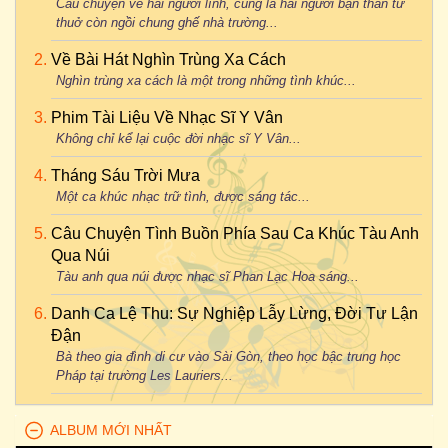
Câu chuyện về hai người lính, cũng là hai người bạn thân từ
thuở còn ngồi chung ghế nhà trường...
Về Bài Hát Nghìn Trùng Xa Cách
Nghìn trùng xa cách là một trong những tình khúc...
Phim Tài Liệu Về Nhạc Sĩ Y Vân
Không chỉ kể lại cuộc đời nhạc sĩ Y Vân...
Tháng Sáu Trời Mưa
Một ca khúc nhạc trữ tình, được sáng tác...
Câu Chuyện Tình Buồn Phía Sau Ca Khúc Tàu Anh
Qua Núi
Tàu anh qua núi được nhạc sĩ Phan Lạc Hoa sáng...
Danh Ca Lệ Thu: Sự Nghiệp Lẫy Lừng, Đời Tư Lận
Đận
Bà theo gia đình di cư vào Sài Gòn, theo học bậc trung học
Pháp tại trường Les Lauriers...
ALBUM MỚI NHẤT