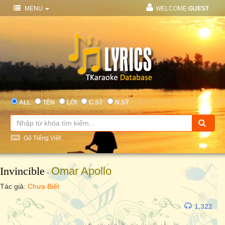
MENU
WELCOME
GUEST
ALL
TÊN
LỜI
C.SỸ
N.SỸ
Gõ Tiếng Việt
Invincible
Omar Apollo
-
Tác giả:
Chưa Biết
1.322