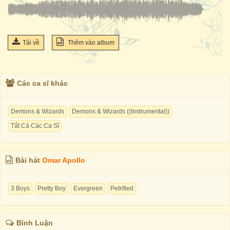
Tải về
Thêm vào album
Các ca sĩ khác
Demons & Wizards
Demons & Wizards ((Instrumental))
Tất Cả Các Ca Sĩ
Bài hát
Omar Apollo
3 Boys
Pretty Boy
Evergreen
Petrified
Bình Luận