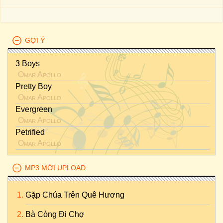
GỢI Ý
3 Boys
Omar Apollo
Pretty Boy
Omar Apollo
Evergreen
Omar Apollo
Petrified
Omar Apollo
MP3 MỚI UPLOAD
Gặp Chúa Trên Quê Hương
Bà Còng Đi Chợ