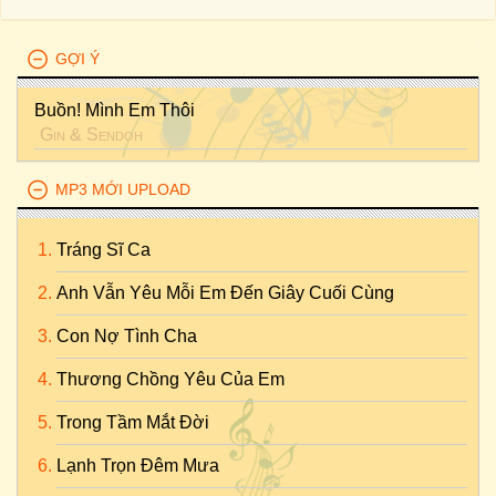
GỢI Ý
Buồn! Mình Em Thôi
Gin
&
Sendoh
MP3 MỚI UPLOAD
Tráng Sĩ Ca
Anh Vẫn Yêu Mỗi Em Đến Giây Cuối Cùng
Con Nợ Tình Cha
Thương Chồng Yêu Của Em
Trong Tầm Mắt Đời
Lạnh Trọn Đêm Mưa