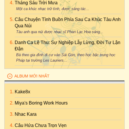
Tháng Sáu Trời Mưa
Một ca khúc nhạc trữ tình, được sáng tác...
Câu Chuyện Tình Buồn Phía Sau Ca Khúc Tàu Anh
Qua Núi
Tàu anh qua núi được nhạc sĩ Phan Lạc Hoa sáng...
Danh Ca Lệ Thu: Sự Nghiệp Lẫy Lừng, Đời Tư Lận
Đận
Bà theo gia đình di cư vào Sài Gòn, theo học bậc trung học
Pháp tại trường Les Lauriers...
ALBUM MỚI NHẤT
Kake8x
Miya's Boring Work Hours
Nhac Kara
Câu Hứa Chưa Trọn Vẹn