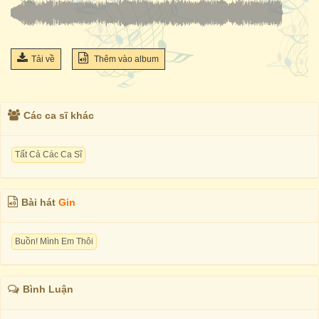
Tải về
Thêm vào album
Các ca sĩ khác
Tất Cả Các Ca Sĩ
Bài hát
Gin
Buồn! Mình Em Thôi
Bình Luận