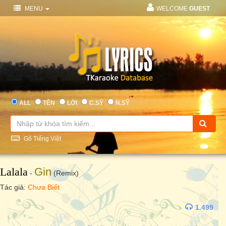
MENU
WELCOME
GUEST
ALL
TÊN
LỜI
C.SỸ
N.SỸ
Gõ Tiếng Việt
Lalala
Gin
-
(Remix)
Tác giả:
Chưa Biết
1.499