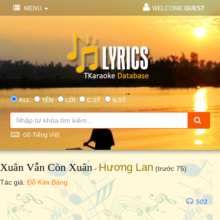
MENU
WELCOME
GUEST
ALL
TÊN
LỜI
C.SỸ
N.SỸ
Gõ Tiếng Việt
Xuân Vẫn Còn Xuân
Hương Lan
-
(trước 75)
Tác giả:
Đỗ Kim Bảng
502