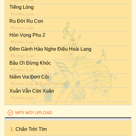
Tiếng Lòng
Hương Lan
Ru Đời Ru Con
Hương Lan
Hòn Vọng Phu 2
Hương Lan
Đêm Gành Hào Nghe Điệu Hoài Lang
Hương Lan
Bậu Ơi Đừng Khóc
Hương Lan
Niềm Vui Đơn Côi
Hương Lan
&
Elvis Phương
Xuân Vẫn Còn Xuân
Hương Lan
MP3 MỚI UPLOAD
Chân Trời Tím