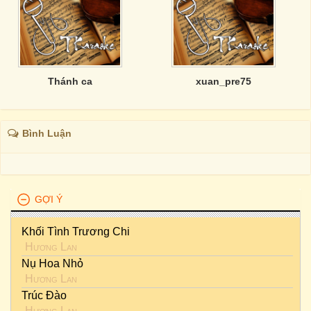
Thánh ca
xuan_pre75
Bình Luận
GỢI Ý
Khối Tình Trương Chi
Hương Lan
Nụ Hoa Nhỏ
Hương Lan
Trúc Đào
Hương Lan