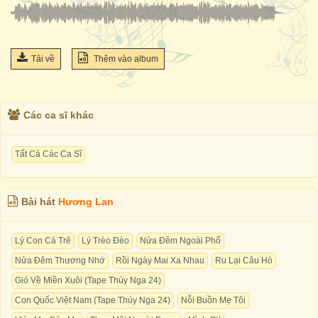
Tải về
Thêm vào album
Các ca sĩ khác
Tất Cả Các Ca Sĩ
Bài hát
Hương Lan
Lý Con Cá Trê
Lý Trèo Đèo
Nửa Đêm Ngoài Phố
Nửa Đêm Thương Nhớ
Rồi Ngày Mai Xa Nhau
Ru Lại Câu Hò
Gió Về Miền Xuôi (Tape Thúy Nga 24)
Con Quốc Việt Nam (Tape Thúy Nga 24)
Nỗi Buồn Mẹ Tôi