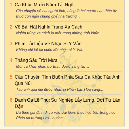
Ca Khúc Mười Năm Tái Ngộ
Câu chuyện về hai người lính, cũng là hai người bạn thân từ
thuở còn ngồi chung ghế nhà trường...
Về Bài Hát Nghìn Trùng Xa Cách
Nghìn trùng xa cách là một trong những tình khúc...
Phim Tài Liệu Về Nhạc Sĩ Y Vân
Không chỉ kể lại cuộc đời nhạc sĩ Y Vân...
Tháng Sáu Trời Mưa
Một ca khúc nhạc trữ tình, được sáng tác...
Câu Chuyện Tình Buồn Phía Sau Ca Khúc Tàu Anh
Qua Núi
Tàu anh qua núi được nhạc sĩ Phan Lạc Hoa sáng...
Danh Ca Lệ Thu: Sự Nghiệp Lẫy Lừng, Đời Tư Lận
Đận
Bà theo gia đình di cư vào Sài Gòn, theo học bậc trung học
Pháp tại trường Les Lauriers...