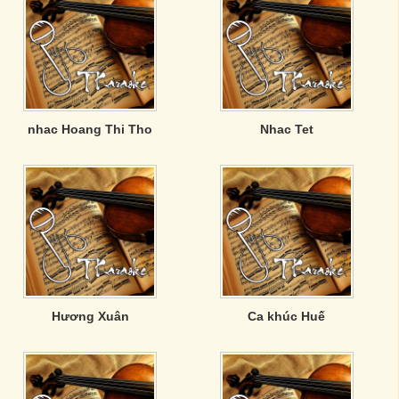
nhac Hoang Thi Tho
Nhac Tet
Hương Xuân
Ca khúc Huế