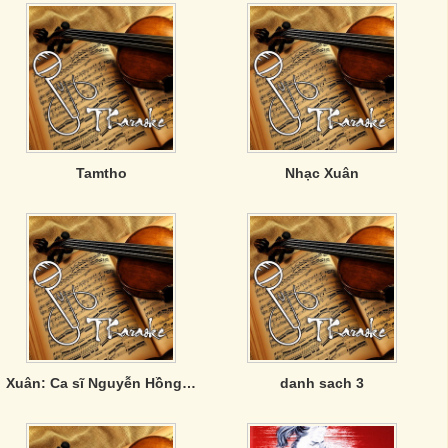
Tamtho
Nhạc Xuân
Xuân: Ca sĩ Nguyễn Hồng Ân
danh sach 3