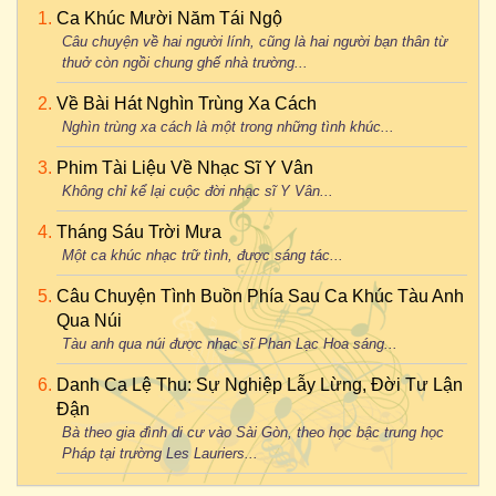
Ca Khúc Mười Năm Tái Ngộ
Câu chuyện về hai người lính, cũng là hai người bạn thân từ
thuở còn ngồi chung ghế nhà trường...
Về Bài Hát Nghìn Trùng Xa Cách
Nghìn trùng xa cách là một trong những tình khúc...
Phim Tài Liệu Về Nhạc Sĩ Y Vân
Không chỉ kể lại cuộc đời nhạc sĩ Y Vân...
Tháng Sáu Trời Mưa
Một ca khúc nhạc trữ tình, được sáng tác...
Câu Chuyện Tình Buồn Phía Sau Ca Khúc Tàu Anh
Qua Núi
Tàu anh qua núi được nhạc sĩ Phan Lạc Hoa sáng...
Danh Ca Lệ Thu: Sự Nghiệp Lẫy Lừng, Đời Tư Lận
Đận
Bà theo gia đình di cư vào Sài Gòn, theo học bậc trung học
Pháp tại trường Les Lauriers...