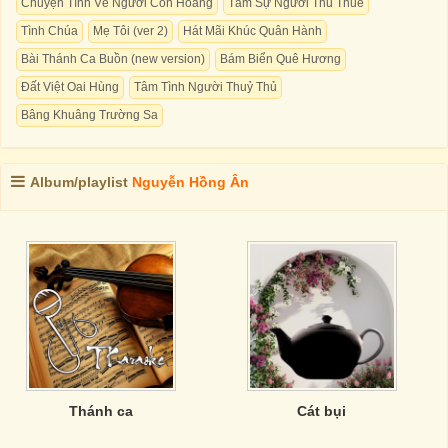
Chuyện Tình Về Người Con Hoang
Tâm Sự Người Thu Thuế
Tình Chúa
Mẹ Tôi (ver 2)
Hát Mãi Khúc Quân Hành
Bài Thánh Ca Buồn (new version)
Bám Biển Quê Hương
Đất Việt Oai Hùng
Tâm Tình Người Thuỷ Thủ
Bâng Khuâng Trường Sa
Album/playlist
Nguyễn Hồng Ân
Thánh ca
Cát bụi