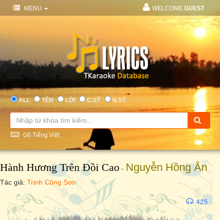
MENU
WELCOME
GUEST
ALL
TÊN
LỜI
C.SỸ
N.SỸ
Gõ Tiếng Việt
Hành Hương Trên Đồi Cao
Nguyễn Hồng Ân
-
Tác giả:
Trịnh Công Sơn
425