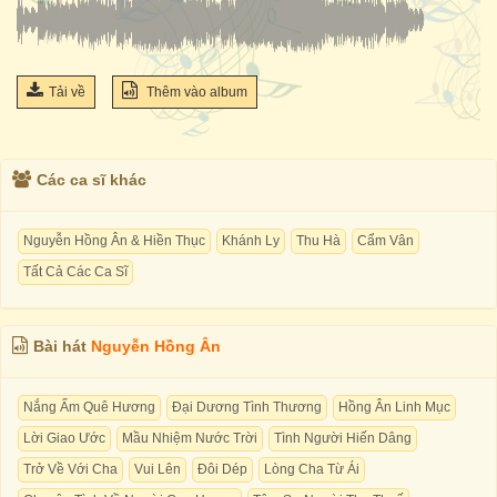
Tải về
Thêm vào album
Các ca sĩ khác
Nguyễn Hồng Ân & Hiền Thục
Khánh Ly
Thu Hà
Cẩm Vân
Tất Cả Các Ca Sĩ
Bài hát
Nguyễn Hồng Ân
Nắng Ấm Quê Hương
Đại Dương Tình Thương
Hồng Ân Linh Mục
Lời Giao Ước
Mầu Nhiệm Nước Trời
Tình Người Hiến Dâng
Trở Về Với Cha
Vui Lên
Đôi Dép
Lòng Cha Từ Ái