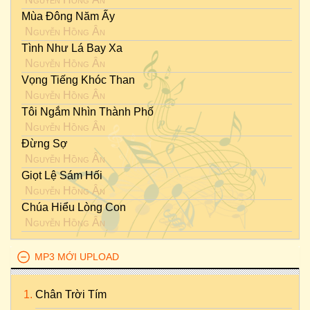
Mùa Đông Năm Ấy
Nguyễn Hồng Ân
Tình Như Lá Bay Xa
Nguyễn Hồng Ân
Vọng Tiếng Khóc Than
Nguyễn Hồng Ân
Tôi Ngắm Nhìn Thành Phố
Nguyễn Hồng Ân
Đừng Sợ
Nguyễn Hồng Ân
Giọt Lệ Sám Hối
Nguyễn Hồng Ân
Chúa Hiểu Lòng Con
Nguyễn Hồng Ân
MP3 MỚI UPLOAD
Chân Trời Tím