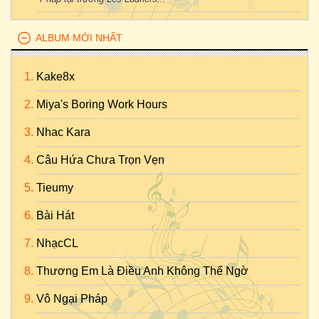
ALBUM MỚI NHẤT
Kake8x
Miya's Boring Work Hours
Nhac Kara
Câu Hứa Chưa Trọn Vẹn
Tieumy
Bài Hát
NhạcCL
Thương Em Là Điều Anh Không Thể Ngờ
Vô Ngại Pháp