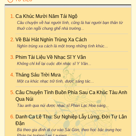
Ca Khúc Mười Năm Tái Ngộ
Câu chuyện về hai người lính, cũng là hai người bạn thân từ
thuở còn ngồi chung ghế nhà trường...
Về Bài Hát Nghìn Trùng Xa Cách
Nghìn trùng xa cách là một trong những tình khúc...
Phim Tài Liệu Về Nhạc Sĩ Y Vân
Không chỉ kể lại cuộc đời nhạc sĩ Y Vân...
Tháng Sáu Trời Mưa
Một ca khúc nhạc trữ tình, được sáng tác...
Câu Chuyện Tình Buồn Phía Sau Ca Khúc Tàu Anh
Qua Núi
Tàu anh qua núi được nhạc sĩ Phan Lạc Hoa sáng...
Danh Ca Lệ Thu: Sự Nghiệp Lẫy Lừng, Đời Tư Lận
Đận
Bà theo gia đình di cư vào Sài Gòn, theo học bậc trung học
Pháp tại trường Les Lauriers...