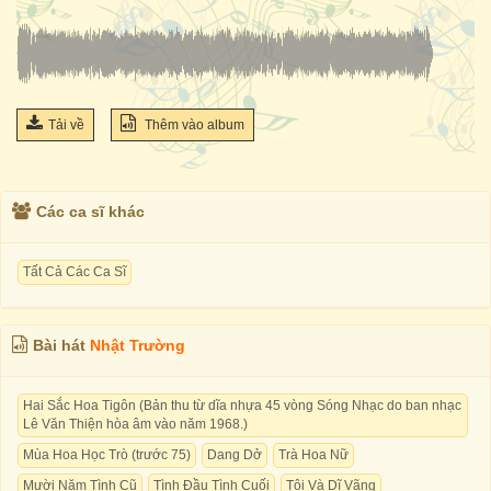
Tải về
Thêm vào album
Các ca sĩ khác
Tất Cả Các Ca Sĩ
Bài hát
Nhật Trường
Hai Sắc Hoa Tigôn (Bản thu từ dĩa nhựa 45 vòng Sóng Nhạc do ban nhạc
Lê Văn Thiện hòa âm vào năm 1968.)
Mùa Hoa Học Trò (trước 75)
Dang Dở
Trà Hoa Nữ
Mười Năm Tình Cũ
Tình Đầu Tình Cuối
Tôi Và Dĩ Vãng