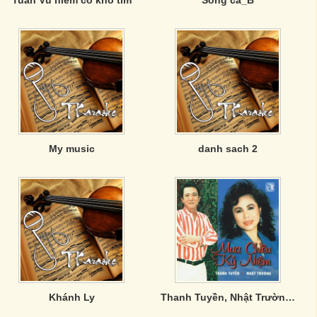
Tuấn Vũ hiếm có khó tìm
Song ca_B
My music
danh sach 2
Khánh Ly
Thanh Tuyền, Nhật Trường - Mưa Chiều Kỷ Niệm