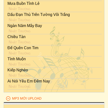
Mưa Buồn Tỉnh Lẻ
Nhật Trường
Dấu Đạn Thù Trên Tường Vôi Trắng
Nhật Trường
Ngàn Năm Mây Bay
Nhật Trường
Chiều Tàn
Nhật Trường
Để Quên Con Tim
Nhật Trường
Tình Muộn
Nhật Trường
Kiếp Nghèo
Nhật Trường
Ai Nói Yêu Em Đêm Nay
Nhật Trường
MP3 MỚI UPLOAD