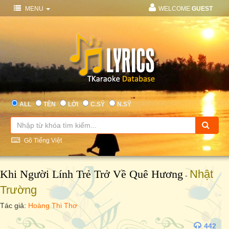
MENU
WELCOME
GUEST
ALL
TÊN
LỜI
C.SỸ
N.SỸ
Gõ Tiếng Việt
Khi Người Lính Trẻ Trở Về Quê Hương
Nhật
-
Trường
Tác giả:
Hoàng Thi Thơ
442