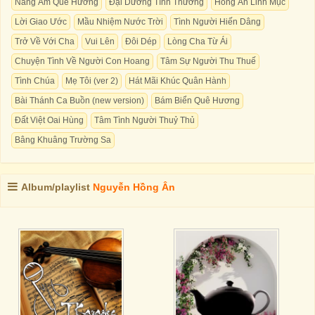
Nắng Ấm Quê Hương
Đại Dương Tình Thương
Hồng Ân Linh Mục
Lời Giao Ước
Mầu Nhiệm Nước Trời
Tình Người Hiến Dâng
Trở Về Với Cha
Vui Lên
Đôi Dép
Lòng Cha Từ Ái
Chuyện Tình Về Người Con Hoang
Tâm Sự Người Thu Thuế
Tình Chúa
Mẹ Tôi (ver 2)
Hát Mãi Khúc Quân Hành
Bài Thánh Ca Buồn (new version)
Bám Biển Quê Hương
Đất Việt Oai Hùng
Tâm Tình Người Thuỷ Thủ
Bâng Khuâng Trường Sa
Album/playlist
Nguyễn Hồng Ân