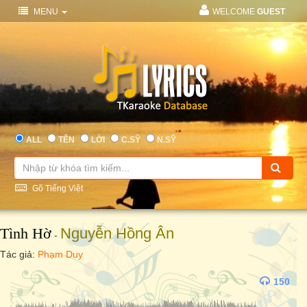
MENU
WELCOME
GUEST
ALL
TÊN
LỜI
C.SỸ
N.SỸ
Gõ Tiếng Việt
Tình Hờ
Nguyễn Hồng Ân
-
Tác giả:
Phạm Duy
150