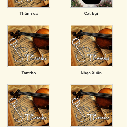
Thánh ca
Cát bụi
Tamtho
Nhạc Xuân