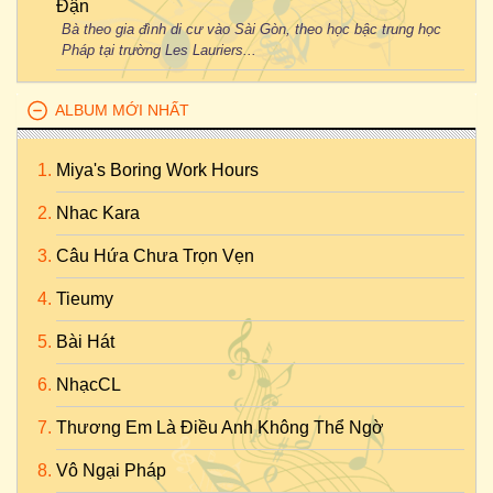
Đận
Bà theo gia đình di cư vào Sài Gòn, theo học bậc trung học
Pháp tại trường Les Lauriers...
ALBUM MỚI NHẤT
Miya's Boring Work Hours
Nhac Kara
Câu Hứa Chưa Trọn Vẹn
Tieumy
Bài Hát
NhạcCL
Thương Em Là Điều Anh Không Thể Ngờ
Vô Ngại Pháp