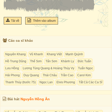
Tải về
Thêm vào album
Các ca sĩ khác
Nguyên Khang
Vũ Khanh
Khang Việt
Mạnh Quỳnh
Hồ Trung Dũng
Thế Sơn
Tấn Sơn
Khánh Ly
Đức Tuấn
Lưu Hồng
Lương Tùng Quang & Hoàng Thúy Vy
Tuấn Ngọc
Hải Phong
Duy Quang
Thái Châu
Trần Cao
Carol Kim
Thanh Thúy (trước 75)
Ngọc Lan
Elvis Phương
Tất Cả Các Ca Sĩ
Bài hát
Nguyễn Hồng Ân