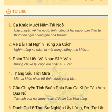
Xem thêm
TƯ LIỆU
Ca Khúc Mười Năm Tái Ngộ
Câu chuyện về hai người lính, cũng là hai người bạn thân từ
thuở còn ngồi chung ghế nhà trường...
Về Bài Hát Nghìn Trùng Xa Cách
Nghìn trùng xa cách là một trong những tình khúc...
Phim Tài Liệu Về Nhạc Sĩ Y Vân
Không chỉ kể lại cuộc đời nhạc sĩ Y Vân...
Tháng Sáu Trời Mưa
Một ca khúc nhạc trữ tình, được sáng tác...
Câu Chuyện Tình Buồn Phía Sau Ca Khúc Tàu Anh
Qua Núi
Tàu anh qua núi được nhạc sĩ Phan Lạc Hoa sáng...
Danh Ca Lệ Thu: Sự Nghiệp Lẫy Lừng, Đời Tư Lận