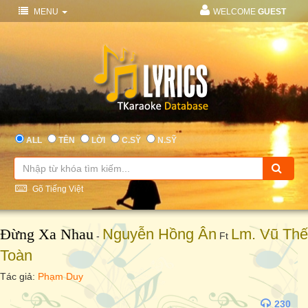
MENU
WELCOME
GUEST
ALL
TÊN
LỜI
C.SỸ
N.SỸ
Gõ Tiếng Việt
Đừng Xa Nhau
Nguyễn Hồng Ân
Lm. Vũ Thế
-
Ft
Toàn
Tác giả:
Phạm Duy
230