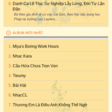
Danh Ca Lệ Thu: Sự Nghiệp Lẫy Lừng, Đời Tư Lận
Đận
Bà theo gia đình di cư vào Sài Gòn, theo học bậc trung học
Pháp tại trường Les Lauriers...
ALBUM MỚI NHẤT
Miya's Boring Work Hours
Nhac Kara
Câu Hứa Chưa Trọn Vẹn
Tieumy
Bài Hát
NhạcCL
Thương Em Là Điều Anh Không Thể Ngờ