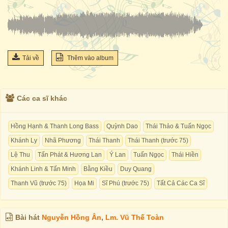
Tải về
Thêm vào album
Các ca sĩ khác
Hồng Hạnh & Thanh Long Bass
Quỳnh Dao
Thái Thảo & Tuấn Ngọc
Khánh Ly
Nhã Phương
Thái Thanh
Thái Thanh (trước 75)
Lệ Thu
Tấn Phát & Hương Lan
Ý Lan
Tuấn Ngọc
Thái Hiền
Khánh Linh & Tấn Minh
Bằng Kiều
Duy Quang
Thanh Vũ (trước 75)
Họa Mi
Sĩ Phú (trước 75)
Tất Cả Các Ca Sĩ
Bài hát
Nguyễn Hồng Ân
,
Lm. Vũ Thế Toàn