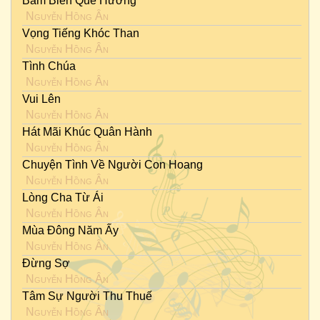
Bám Biển Quê Hương
Nguyễn Hồng Ân
Vọng Tiếng Khóc Than
Nguyễn Hồng Ân
Tình Chúa
Nguyễn Hồng Ân
Vui Lên
Nguyễn Hồng Ân
Hát Mãi Khúc Quân Hành
Nguyễn Hồng Ân
Chuyện Tình Về Người Con Hoang
Nguyễn Hồng Ân
Lòng Cha Từ Ái
Nguyễn Hồng Ân
Mùa Đông Năm Ấy
Nguyễn Hồng Ân
Đừng Sợ
Nguyễn Hồng Ân
Tâm Sự Người Thu Thuế
Nguyễn Hồng Ân