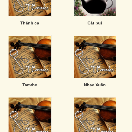
Thánh ca
Cát bụi
Tamtho
Nhạc Xuân