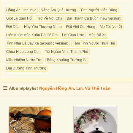
Hồng Ân Linh Mục
Nắng Ấm Quê Hương
Tình Người Hiến Dâng
Giọt Lệ Sám Hối
Trở Về Với Cha
Bài Thánh Ca Buồn (new version)
Đôi Dép
Hãy Yêu Thương Nhau
Đất Việt Oai Hùng
Mẹ Tôi (ver 2)
Liên Khúc Mùa Xuân Đó Có Em
Lời Giao Ước
Mùa Đã Xa
Tình Như Lá Bay Xa (acoustic version)
Tâm Tình Người Thuỷ Thủ
Chúa Hiểu Lòng Con
Tôi Ngắm Nhìn Thành Phố
Mầu Nhiệm Nước Trời
Bâng Khuâng Trường Sa
Đại Dương Tình Thương
Album/playlist
Nguyễn Hồng Ân
,
Lm. Vũ Thế Toàn