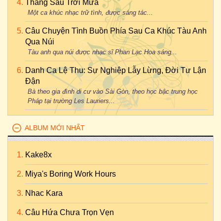
Tháng Sáu Trời Mưa
Một ca khúc nhạc trữ tình, được sáng tác...
Câu Chuyện Tình Buồn Phía Sau Ca Khúc Tàu Anh
Qua Núi
Tàu anh qua núi được nhạc sĩ Phan Lạc Hoa sáng...
Danh Ca Lệ Thu: Sự Nghiệp Lẫy Lừng, Đời Tư Lận
Đận
Bà theo gia đình di cư vào Sài Gòn, theo học bậc trung học
Pháp tại trường Les Lauriers...
ALBUM MỚI NHẤT
Kake8x
Miya's Boring Work Hours
Nhac Kara
Câu Hứa Chưa Trọn Vẹn