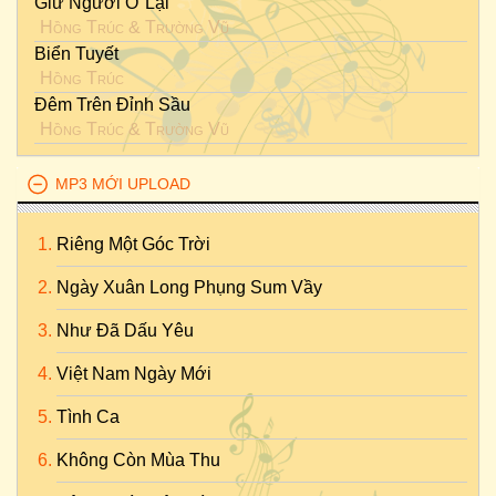
Giữ Người Ở Lại
Hồng Trúc
&
Trường Vũ
Biển Tuyết
Hồng Trúc
Đêm Trên Đỉnh Sầu
Hồng Trúc
&
Trường Vũ
MP3 MỚI UPLOAD
Riêng Một Góc Trời
Ngày Xuân Long Phụng Sum Vầy
Như Đã Dấu Yêu
Việt Nam Ngày Mới
Tình Ca
Không Còn Mùa Thu