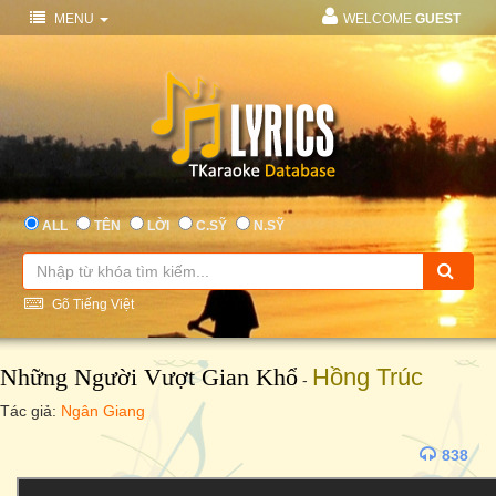
MENU
WELCOME
GUEST
ALL
TÊN
LỜI
C.SỸ
N.SỸ
Gõ Tiếng Việt
Những Người Vượt Gian Khổ
Hồng Trúc
-
Tác giả:
Ngân Giang
838