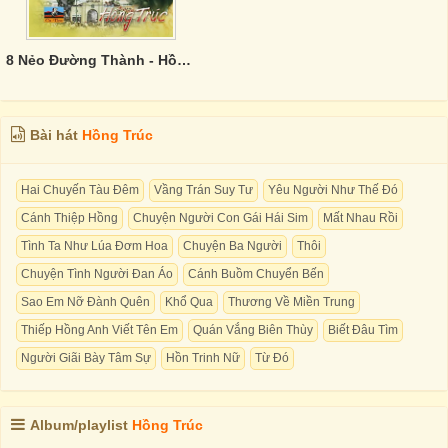
8 Nẻo Đường Thành - Hồng Trúc
Bài hát
Hồng Trúc
Hai Chuyến Tàu Đêm
Vầng Trán Suy Tư
Yêu Người Như Thế Đó
Cánh Thiệp Hồng
Chuyện Người Con Gái Hái Sim
Mất Nhau Rồi
Tình Ta Như Lúa Đơm Hoa
Chuyện Ba Người
Thôi
Chuyện Tình Người Đan Áo
Cánh Buồm Chuyển Bến
Sao Em Nỡ Đành Quên
Khổ Qua
Thương Về Miền Trung
Thiếp Hồng Anh Viết Tên Em
Quán Vắng Biên Thùy
Biết Đâu Tìm
Người Giãi Bày Tâm Sự
Hồn Trinh Nữ
Từ Đó
Album/playlist
Hồng Trúc