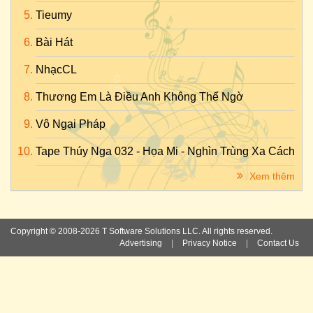
Tieumy
Bài Hát
NhạcCL
Thương Em Là Điều Anh Không Thể Ngờ
Vô Ngại Pháp
Tape Thúy Nga 032 - Họa Mi - Nghìn Trùng Xa Cách
Xem thêm
Copyright © 2008-2026 T Software Solutions LLC. All rights reserved.
Advertising
|
Privacy Notice
|
Contact Us